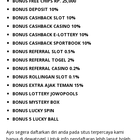
BONUS FREE CHIPS RP. 25,000
BONUS DEPOSIT 10%
BONUS CASHBACK SLOT 10%
BONUS CASHBACK CASINO 10%
BONUS CASHBACK E-LOTTERY 10%
BONUS CASHBACK SPORTBOOK 10%
BONUS REFERRAL SLOT 0.5%
BONUS REFERRAL TOGEL 2%
BONUS REFERRAL CASINO 0.2%
BONUS ROLLINGAN SLOT 0.1%
BONUS EXTRA AJAK TEMAN 15%
BONUS LOTTERY JOWOPOOLS
BONUS MYSTERY BOX
BONUS LUCKY SPIN
BONUS 5 LUCKY BALL
Ayo segera daftarkan diri anda pada situs terpercaya kami
hanya di dewatogel. Untuk info pendaftaran lebih lanjut boleh