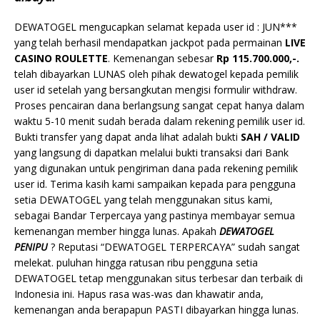
DEWATOGEL mengucapkan selamat kepada user id : JUN***
yang telah berhasil mendapatkan jackpot pada permainan
LIVE
CASINO ROULETTE
. Kemenangan sebesar
Rp 115.700.000,-.
telah dibayarkan LUNAS oleh pihak dewatogel kepada pemilik
user id setelah yang bersangkutan mengisi formulir withdraw.
Proses pencairan dana berlangsung sangat cepat hanya dalam
waktu 5-10 menit sudah berada dalam rekening pemilik user id.
Bukti transfer yang dapat anda lihat adalah bukti
SAH / VALID
yang langsung di dapatkan melalui bukti transaksi dari Bank
yang digunakan untuk pengiriman dana pada rekening pemilik
user id. Terima kasih kami sampaikan kepada para pengguna
setia DEWATOGEL yang telah menggunakan situs kami,
sebagai Bandar Terpercaya yang pastinya membayar semua
kemenangan member hingga lunas. Apakah
DEWATOGEL
PENIPU
? Reputasi “DEWATOGEL TERPERCAYA” sudah sangat
melekat. puluhan hingga ratusan ribu pengguna setia
DEWATOGEL tetap menggunakan situs terbesar dan terbaik di
Indonesia ini. Hapus rasa was-was dan khawatir anda,
kemenangan anda berapapun PASTI dibayarkan hingga lunas.