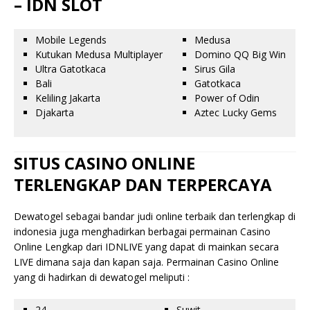
– IDN SLOT
Mobile Legends
Medusa
Kutukan Medusa Multiplayer
Domino QQ Big Win
Ultra Gatotkaca
Sirus Gila
Bali
Gatotkaca
Keliling Jakarta
Power of Odin
Djakarta
Aztec Lucky Gems
SITUS CASINO ONLINE
TERLENGKAP DAN TERPERCAYA
Dewatogel sebagai bandar judi online terbaik dan terlengkap di
indonesia juga menghadirkan berbagai permainan Casino
Online Lengkap dari IDNLIVE yang dapat di mainkan secara
LIVE dimana saja dan kapan saja. Permainan Casino Online
yang di hadirkan di dewatogel meliputi :
24
Suwit