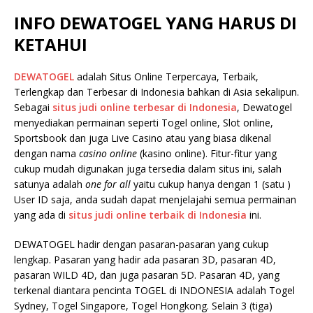
INFO DEWATOGEL YANG HARUS DI
KETAHUI
DEWATOGEL
adalah Situs Online Terpercaya, Terbaik,
Terlengkap dan Terbesar di Indonesia bahkan di Asia sekalipun.
Sebagai
situs judi online terbesar di Indonesia
, Dewatogel
menyediakan permainan seperti Togel online, Slot online,
Sportsbook dan juga Live Casino atau yang biasa dikenal
dengan nama
casino online
(kasino online). Fitur-fitur yang
cukup mudah digunakan juga tersedia dalam situs ini, salah
satunya adalah
one for all
yaitu cukup hanya dengan 1 (satu )
User ID saja, anda sudah dapat menjelajahi semua permainan
yang ada di
situs judi online terbaik di Indonesia
ini.
DEWATOGEL hadir dengan pasaran-pasaran yang cukup
lengkap. Pasaran yang hadir ada pasaran 3D, pasaran 4D,
pasaran WILD 4D, dan juga pasaran 5D. Pasaran 4D, yang
terkenal diantara pencinta TOGEL di INDONESIA adalah Togel
Sydney, Togel Singapore, Togel Hongkong. Selain 3 (tiga)