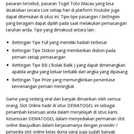
pasaran tersebut, pasaran Togel Toto Macau yang bisa
disaksikan secara Live setiap hari di platform Youtube juga
dapat ditemukan di situs ini. Tipe-tipe pasangan /
bettingan
yang beragam dapat dipilih pada saat melakukan pemasangan
taruhan anda. Tipe yang dimaksud antara lain :
Bettingan Tipe Full yang memiliki hadiah terbesar
Bettingan Tipe Diskon yang memberikan diskon pada
pemain setiap pemasangan
Bettingan Tipe BB ( Bolak Balik ) yang dapat dimenangkan
apabila angka yang keluar terbalik dari angka yang dipasang
Bettingan Tipe Prize yang memungkinkan persentase
kemenangan pemain meningkat.
Game yang sedang viral dan banyak dimainkan oleh semua
orang, Slot Online hadir di situs DEWATOGEL ini sebagai
penambah keseruan anda dalam menjelajah di situs kami.
Keseriusan DEWATOGEL dalam menyediakan permainan slot
online diwujudkan dalam kerjasamanya dengan
provider
/
penyedia slot online kelas dunia yang juga sudah banyak