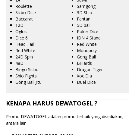
Roulette
Samgong
Sicbo Dice
3D Shio
Baccarat
Fantan
12D
5D ball
Oglok
Poker Dice
Dice 6
IDN 4 Stand
Head Tail
Red White
Red White
Monopoly
24D Spin
Gong Ball
48D
Billiards
Bingo Sicbo
Dragon Tiger
Shio Fights
Xoc Dia
Gong Ball Jitu
Duel Dice
KENAPA HARUS DEWATOGEL ?
Promo DEWATOGEL adalah promo terbaik yang disediakan,
antara lain :