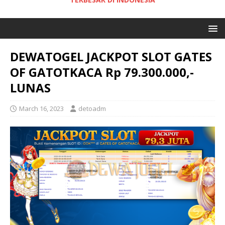
DEWATOGEL JACKPOT SLOT GATES
OF GATOTKACA Rp 79.300.000,-
LUNAS
March 16, 2023
detoadm