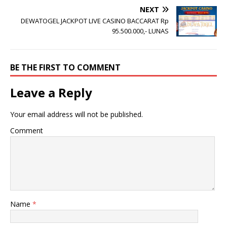
NEXT
DEWATOGEL JACKPOT LIVE CASINO BACCARAT Rp
95.500.000,- LUNAS
BE THE FIRST TO COMMENT
Leave a Reply
Your email address will not be published.
Comment
Name
*