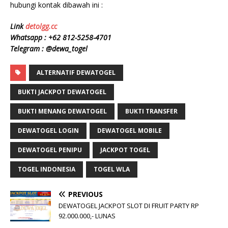
hubungi kontak dibawah ini :
Link
detolgg.cc
Whatsapp :
+62 812-5258-4701
Telegram : @dewa_togel
ALTERNATIF DEWATOGEL
BUKTI JACKPOT DEWATOGEL
BUKTI MENANG DEWATOGEL
BUKTI TRANSFER
DEWATOGEL LOGIN
DEWATOGEL MOBILE
DEWATOGEL PENIPU
JACKPOT TOGEL
TOGEL INDONESIA
TOGEL WLA
PREVIOUS
DEWATOGEL JACKPOT SLOT DI FRUIT PARTY RP
92.000.000,- LUNAS