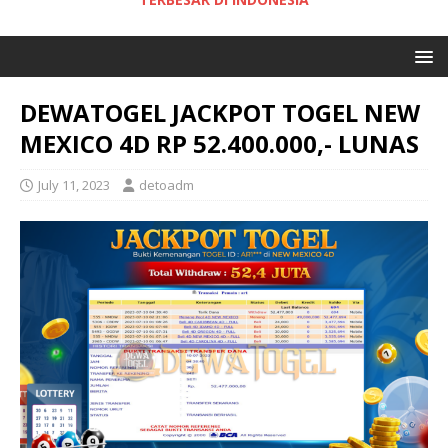
DEWATOGEL JACKPOT TOGEL NEW
MEXICO 4D RP 52.400.000,- LUNAS
July 11, 2023
detoadm