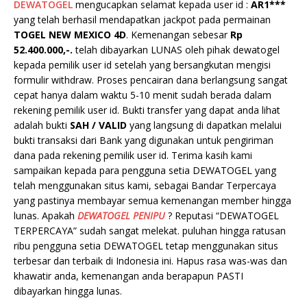
DEWATOGEL
mengucapkan selamat kepada user id :
AR1***
yang telah berhasil mendapatkan jackpot pada permainan
TOGEL NEW MEXICO 4D
. Kemenangan sebesar
Rp
52.400.000
,-.
telah dibayarkan LUNAS oleh pihak dewatogel
kepada pemilik user id setelah yang bersangkutan mengisi
formulir withdraw. Proses pencairan dana berlangsung sangat
cepat hanya dalam waktu 5-10 menit sudah berada dalam
rekening pemilik user id. Bukti transfer yang dapat anda lihat
adalah bukti
SAH / VALID
yang langsung di dapatkan melalui
bukti transaksi dari Bank yang digunakan untuk pengiriman
dana pada rekening pemilik user id. Terima kasih kami
sampaikan kepada para pengguna setia DEWATOGEL yang
telah menggunakan situs kami, sebagai Bandar Terpercaya
yang pastinya membayar semua kemenangan member hingga
lunas. Apakah
DEWATOGEL PENIPU
? Reputasi “DEWATOGEL
TERPERCAYA” sudah sangat melekat. puluhan hingga ratusan
ribu pengguna setia DEWATOGEL tetap menggunakan situs
terbesar dan terbaik di Indonesia ini. Hapus rasa was-was dan
khawatir anda, kemenangan anda berapapun PASTI
dibayarkan hingga lunas.