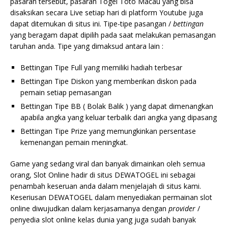
pasaran tersebut, pasaran Togel Toto Macau yang bisa
disaksikan secara Live setiap hari di platform Youtube juga
dapat ditemukan di situs ini. Tipe-tipe pasangan /
bettingan
yang beragam dapat dipilih pada saat melakukan pemasangan
taruhan anda. Tipe yang dimaksud antara lain :
Bettingan Tipe Full yang memiliki hadiah terbesar
Bettingan Tipe Diskon yang memberikan diskon pada
pemain setiap pemasangan
Bettingan Tipe BB ( Bolak Balik ) yang dapat dimenangkan
apabila angka yang keluar terbalik dari angka yang dipasang
Bettingan Tipe Prize yang memungkinkan persentase
kemenangan pemain meningkat.
Game yang sedang viral dan banyak dimainkan oleh semua
orang, Slot Online hadir di situs DEWATOGEL ini sebagai
penambah keseruan anda dalam menjelajah di situs kami.
Keseriusan DEWATOGEL dalam menyediakan permainan slot
online diwujudkan dalam kerjasamanya dengan
provider
/
penyedia slot online kelas dunia yang juga sudah banyak