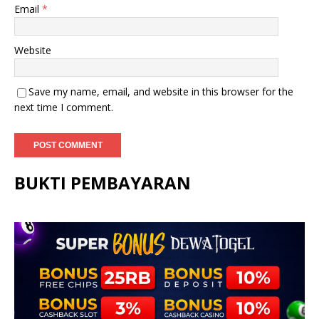
Email
*
Website
Save my name, email, and website in this browser for the
next time I comment.
BUKTI PEMBAYARAN