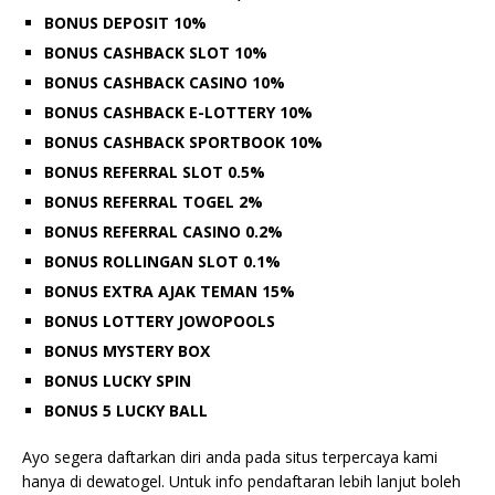
BONUS DEPOSIT 10%
BONUS CASHBACK SLOT 10%
BONUS CASHBACK CASINO 10%
BONUS CASHBACK E-LOTTERY 10%
BONUS CASHBACK SPORTBOOK 10%
BONUS REFERRAL SLOT 0.5%
BONUS REFERRAL TOGEL 2%
BONUS REFERRAL CASINO 0.2%
BONUS ROLLINGAN SLOT 0.1%
BONUS EXTRA AJAK TEMAN 15%
BONUS LOTTERY JOWOPOOLS
BONUS MYSTERY BOX
BONUS LUCKY SPIN
BONUS 5 LUCKY BALL
Ayo segera daftarkan diri anda pada situs terpercaya kami
hanya di dewatogel. Untuk info pendaftaran lebih lanjut boleh