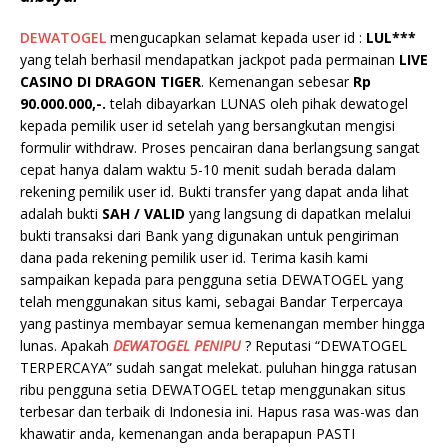
DEWATOGEL
mengucapkan selamat kepada user id :
LUL***
yang telah berhasil mendapatkan jackpot pada permainan
LIVE
CASINO DI DRAGON TIGER
. Kemenangan sebesar
Rp
90.000.000
,-.
telah dibayarkan LUNAS oleh pihak dewatogel
kepada pemilik user id setelah yang bersangkutan mengisi
formulir withdraw. Proses pencairan dana berlangsung sangat
cepat hanya dalam waktu 5-10 menit sudah berada dalam
rekening pemilik user id. Bukti transfer yang dapat anda lihat
adalah bukti
SAH / VALID
yang langsung di dapatkan melalui
bukti transaksi dari Bank yang digunakan untuk pengiriman
dana pada rekening pemilik user id. Terima kasih kami
sampaikan kepada para pengguna setia DEWATOGEL yang
telah menggunakan situs kami, sebagai Bandar Terpercaya
yang pastinya membayar semua kemenangan member hingga
lunas. Apakah
DEWATOGEL PENIPU
? Reputasi “DEWATOGEL
TERPERCAYA” sudah sangat melekat. puluhan hingga ratusan
ribu pengguna setia DEWATOGEL tetap menggunakan situs
terbesar dan terbaik di Indonesia ini. Hapus rasa was-was dan
khawatir anda, kemenangan anda berapapun PASTI