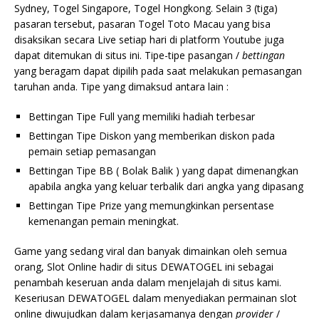
Sydney, Togel Singapore, Togel Hongkong. Selain 3 (tiga)
pasaran tersebut, pasaran Togel Toto Macau yang bisa
disaksikan secara Live setiap hari di platform Youtube juga
dapat ditemukan di situs ini. Tipe-tipe pasangan /
bettingan
yang beragam dapat dipilih pada saat melakukan pemasangan
taruhan anda. Tipe yang dimaksud antara lain :
Bettingan Tipe Full yang memiliki hadiah terbesar
Bettingan Tipe Diskon yang memberikan diskon pada
pemain setiap pemasangan
Bettingan Tipe BB ( Bolak Balik ) yang dapat dimenangkan
apabila angka yang keluar terbalik dari angka yang dipasang
Bettingan Tipe Prize yang memungkinkan persentase
kemenangan pemain meningkat.
Game yang sedang viral dan banyak dimainkan oleh semua
orang, Slot Online hadir di situs DEWATOGEL ini sebagai
penambah keseruan anda dalam menjelajah di situs kami.
Keseriusan DEWATOGEL dalam menyediakan permainan slot
online diwujudkan dalam kerjasamanya dengan
provider
/