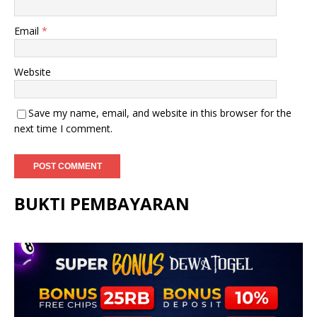
Email
*
Website
Save my name, email, and website in this browser for the
next time I comment.
BUKTI PEMBAYARAN