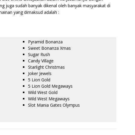
yang juga sudah banyak dikenal oleh banyak masyarakat di
mainan yang dimaksud adalah :
Pyramid Bonanza
Sweet Bonanza Xmas
Sugar Rush
Candy Village
Starlight Christmas
Joker Jewels
5 Lion Gold
5 Lion Gold Megaways
Wild West Gold
Wild West Megaways
Slot Mania Gates Olympus