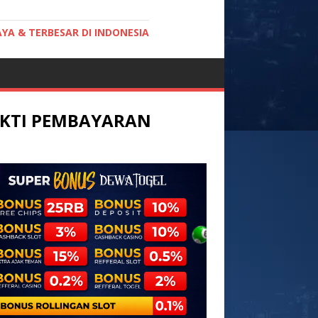
YA & TERBESAR DI INDONESIA
KTI PEMBAYARAN