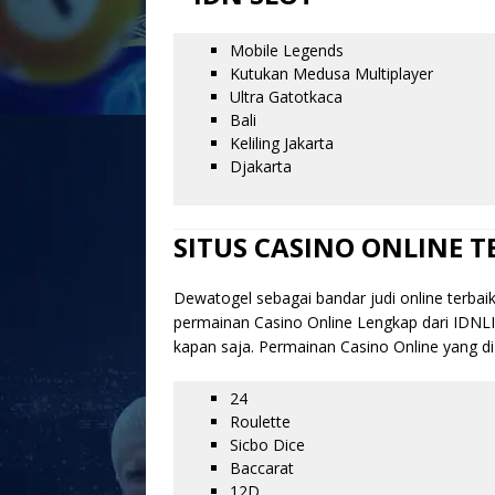
Mobile Legends
Kutukan Medusa Multiplayer
Ultra Gatotkaca
Bali
Keliling Jakarta
Djakarta
SITUS CASINO ONLINE 
Dewatogel sebagai bandar judi online terbai
permainan Casino Online Lengkap dari IDNLI
kapan saja. Permainan Casino Online yang di 
24
Roulette
Sicbo Dice
Baccarat
12D