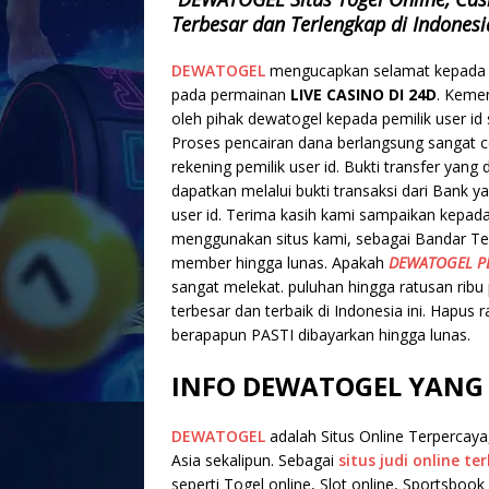
Terbesar dan Terlengkap di Indonesi
DEWATOGEL
mengucapkan selamat kepada u
pada permainan
LIVE CASINO DI 24D
. Keme
oleh pihak dewatogel kepada pemilik user id
Proses pencairan dana berlangsung sangat 
rekening pemilik user id. Bukti transfer yang
dapatkan melalui bukti transaksi dari Bank 
user id. Terima kasih kami sampaikan kepa
menggunakan situs kami, sebagai Bandar 
member hingga lunas. Apakah
DEWATOGEL P
sangat melekat. puluhan hingga ratusan ri
terbesar dan terbaik di Indonesia ini. Hapu
berapapun PASTI dibayarkan hingga lunas.
INFO DEWATOGEL YANG 
DEWATOGEL
adalah Situs Online Terpercaya
Asia sekalipun. Sebagai
situs judi online te
seperti Togel online, Slot online, Sportsboo