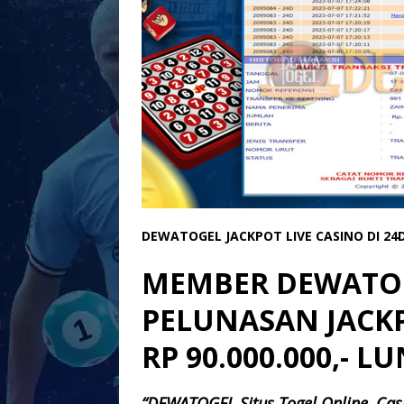
DEWATOGEL JACKPOT LIVE CASINO DI 24
MEMBER DEWATO
PELUNASAN JACKP
RP 90.000.000,- L
“DEWATOGEL Situs Togel Online, Casi