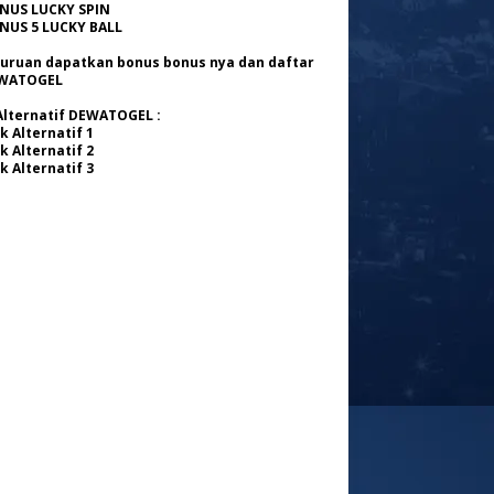
NUS LUCKY SPIN
NUS 5 LUCKY BALL
uruan dapatkan bonus bonus nya dan daftar
EWATOGEL
Alternatif
DEWATOGEL
:
k Alternatif 1
k Alternatif 2
k Alternatif 3