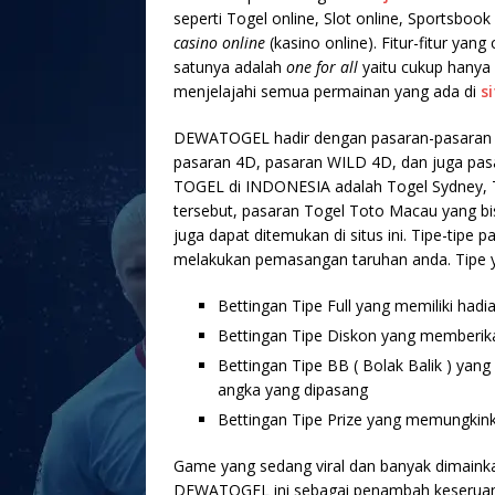
seperti Togel online, Slot online, Sportsboo
casino online
(kasino online). Fitur-fitur yan
satunya adalah
one for all
yaitu cukup hanya 
menjelajahi semua permainan yang ada di
s
DEWATOGEL hadir dengan pasaran-pasaran y
pasaran 4D, pasaran WILD 4D, dan juga pasa
TOGEL di INDONESIA adalah Togel Sydney, To
tersebut, pasaran Togel Toto Macau yang bis
juga dapat ditemukan di situs ini. Tipe-tipe 
melakukan pemasangan taruhan anda. Tipe ya
Bettingan Tipe Full yang memiliki hadi
Bettingan Tipe Diskon yang memberik
Bettingan Tipe BB ( Bolak Balik ) yang
angka yang dipasang
Bettingan Tipe Prize yang memungki
Game yang sedang viral dan banyak dimainkan
DEWATOGEL ini sebagai penambah keseruan a