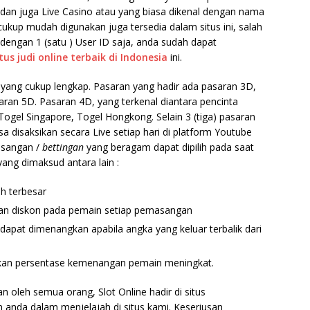
k dan juga Live Casino atau yang biasa dikenal dengan nama
g cukup mudah digunakan juga tersedia dalam situs ini, salah
dengan 1 (satu ) User ID saja, anda sudah dapat
itus judi online terbaik di Indonesia
ini.
ang cukup lengkap. Pasaran yang hadir ada pasaran 3D,
ran 5D. Pasaran 4D, yang terkenal diantara pencinta
gel Singapore, Togel Hongkong. Selain 3 (tiga) pasaran
a disaksikan secara Live setiap hari di platform Youtube
pasangan /
bettingan
yang beragam dapat dipilih pada saat
ng dimaksud antara lain :
ah terbesar
an diskon pada pemain setiap pemasangan
 dapat dimenangkan apabila angka yang keluar terbalik dari
nkan persentase kemenangan pemain meningkat.
 oleh semua orang, Slot Online hadir di situs
nda dalam menjelajah di situs kami. Keseriusan