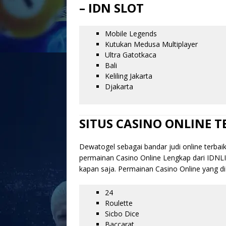
– IDN SLOT
Mobile Legends
Kutukan Medusa Multiplayer
Ultra Gatotkaca
Bali
Keliling Jakarta
Djakarta
SITUS CASINO ONLINE 
Dewatogel sebagai bandar judi online terbai
permainan Casino Online Lengkap dari IDNLI
kapan saja. Permainan Casino Online yang di 
24
Roulette
Sicbo Dice
Baccarat