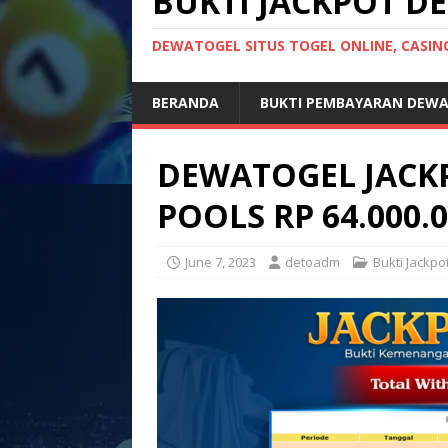
BUKTI JACKPOT D
DEWATOGEL SITUS TOGEL ONLINE, CASINO
BERANDA
BUKTI PEMBAYARAN DEW
DEWATOGEL JACK
POOLS RP 64.000.
June 7, 2023
detoadm
Bukti Jackp