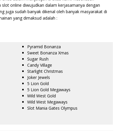
lot online diwujudkan dalam kerjasamanya dengan
yang juga sudah banyak dikenal oleh banyak masyarakat di
mainan yang dimaksud adalah :
Pyramid Bonanza
Sweet Bonanza Xmas
Sugar Rush
Candy Village
Starlight Christmas
Joker Jewels
5 Lion Gold
5 Lion Gold Megaways
Wild West Gold
Wild West Megaways
Slot Mania Gates Olympus