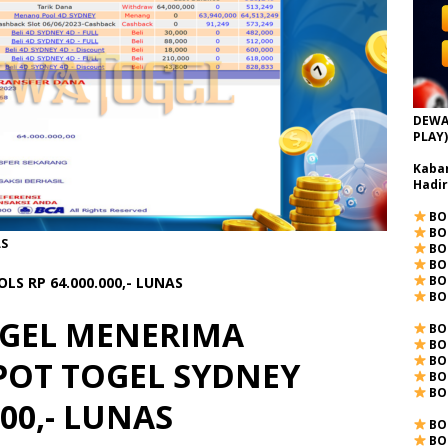
DEWA
PLAY)
Kaba
Hadi
BON
BO
LS
BO
BO
BO
S RP 64.000.000,- LUNAS
BO
GEL MENERIMA
BO
BO
BO
POT TOGEL SYDNEY
BO
BO
000,- LUNAS
BO
BO