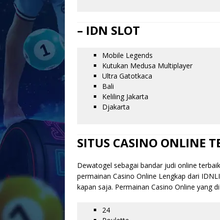
– IDN SLOT
Mobile Legends
Kutukan Medusa Multiplayer
Ultra Gatotkaca
Bali
Keliling Jakarta
Djakarta
SITUS CASINO ONLINE 
Dewatogel sebagai bandar judi online terbai
permainan Casino Online Lengkap dari IDNLI
kapan saja. Permainan Casino Online yang di 
24