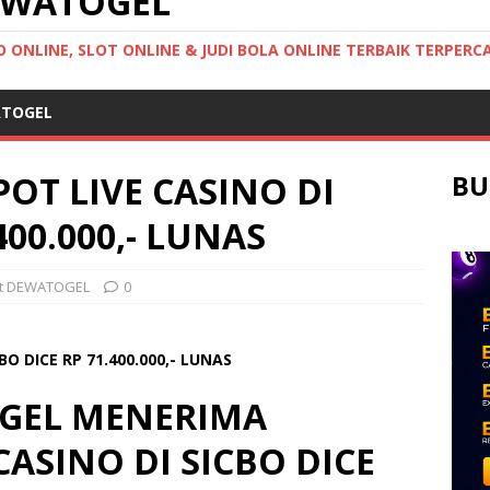
EWATOGEL
 ONLINE, SLOT ONLINE & JUDI BOLA ONLINE TERBAIK TERPERCA
ATOGEL
OT LIVE CASINO DI
BU
400.000,- LUNAS
pot DEWATOGEL
0
O DICE RP 71.400.000,- LUNAS
GEL MENERIMA
ASINO DI SICBO DICE