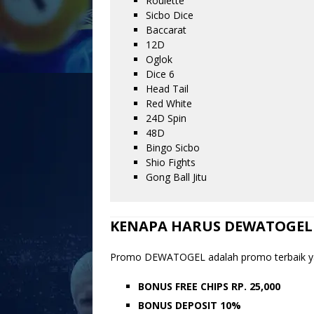
Roulette
Sicbo Dice
Baccarat
12D
Oglok
Dice 6
Head Tail
Red White
24D Spin
48D
Bingo Sicbo
Shio Fights
Gong Ball Jitu
KENAPA HARUS DEWATOGEL
Promo DEWATOGEL adalah promo terbaik yang
BONUS FREE CHIPS RP. 25,000
BONUS DEPOSIT 10%