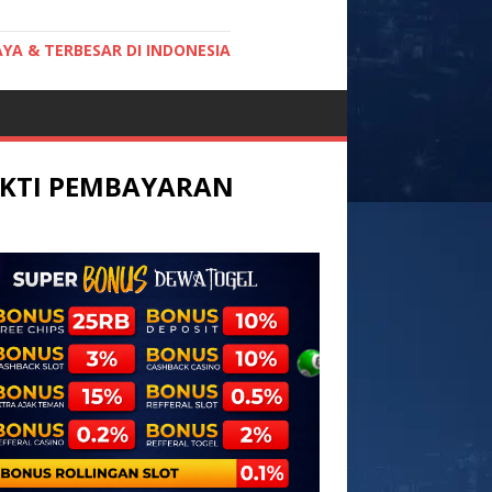
YA & TERBESAR DI INDONESIA
KTI PEMBAYARAN