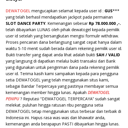
DEWATOGEL
mengucapkan selamat kepada user id :
GUS
***
yang telah berhasil mendapatkan jackpot pada permainan
SLOT DANCE PARTY
. Kemenangan sebesar
Rp 78.000.000 ,-.
telah dibayarkan LUNAS oleh pihak dewatogel kepada pemilik
user id setelah yang bersangkutan mengisi formulir withdraw.
Proses pencairan dana berlangsung sangat cepat hanya dalam
waktu 5-10 menit sudah berada dalam rekening pemilik user id.
Bukti transfer yang dapat anda lihat adalah bukti
SAH / VALID
yang langsung di dapatkan melalui bukti transaksi dari Bank
yang digunakan untuk pengiriman dana pada rekening pemilik
user id. Terima kasih kami sampaikan kepada para pengguna
setia DEWATOGEL yang telah menggunakan situs kami,
sebagai Bandar Terpercaya yang pastinya membayar semua
kemenangan member hingga lunas. Apakah
DEWATOGEL
PENIPU
? Reputasi “DEWATOGEL TERPERCAYA” sudah sangat
melekat. puluhan hingga ratusan ribu pengguna setia
DEWATOGEL tetap menggunakan situs terbesar dan terbaik di
Indonesia ini. Hapus rasa was-was dan khawatir anda,
kemenangan anda berapapun PASTI dibayarkan hingga lunas.