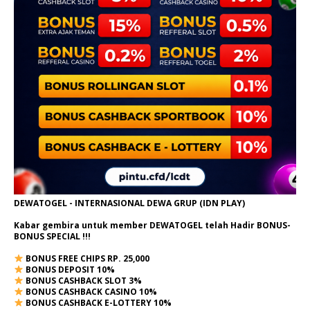
DEWATOGEL - INTERNASIONAL DEWA GRUP (IDN PLAY)
Kabar gembira untuk member DEWATOGEL telah Hadir
BONUS-
BONUS SPECIAL
!!!
BONUS FREE CHIPS RP. 25,000
BONUS DEPOSIT 10%
BONUS CASHBACK SLOT 3%
BONUS CASHBACK CASINO 10%
BONUS CASHBACK E-LOTTERY 10%