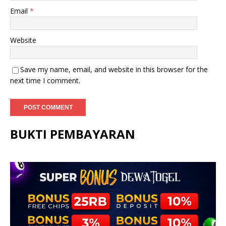
Email
*
Website
Save my name, email, and website in this browser for the
next time I comment.
BUKTI PEMBAYARAN