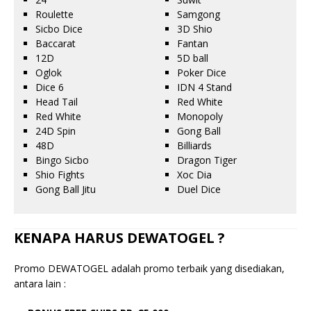
Roulette
Samgong
Sicbo Dice
3D Shio
Baccarat
Fantan
12D
5D ball
Oglok
Poker Dice
Dice 6
IDN 4 Stand
Head Tail
Red White
Red White
Monopoly
24D Spin
Gong Ball
48D
Billiards
Bingo Sicbo
Dragon Tiger
Shio Fights
Xoc Dia
Gong Ball Jitu
Duel Dice
KENAPA HARUS DEWATOGEL ?
Promo DEWATOGEL adalah promo terbaik yang disediakan,
antara lain :