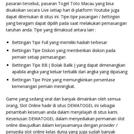
pasaran tersebut, pasaran Togel Toto Macau yang bisa
disaksikan secara Live setiap hari di platform Youtube juga
dapat ditemukan di situs ini. Tipe-tipe pasangan /
bettingan
yang beragam dapat dipilih pada saat melakukan pemasangan
taruhan anda. Tipe yang dimaksud antara lain :
Bettingan Tipe Full yang memiliki hadiah terbesar
Bettingan Tipe Diskon yang memberikan diskon pada
pemain setiap pemasangan
Bettingan Tipe BB ( Bolak Balik ) yang dapat dimenangkan
apabila angka yang keluar terbalik dari angka yang dipasang
Bettingan Tipe Prize yang memungkinkan persentase
kemenangan pemain meningkat.
Game yang sedang viral dan banyak dimainkan oleh semua
orang, Slot Online hadir di situs DEWATOGEL ini sebagai
penambah keseruan anda dalam menjelajah di situs kami.
Keseriusan DEWATOGEL dalam menyediakan permainan slot
online diwujudkan dalam kerjasamanya dengan
provider
/
penyedia slot online kelas dunia yang juga sudah banyak