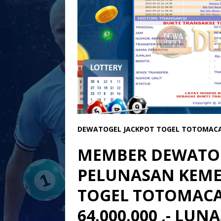
DEWATOGEL JACKPOT TOGEL TOTOMACA
MEMBER DEWATO
PELUNASAN KEM
TOGEL TOTOMACA
64.000.000 ,- LUNA