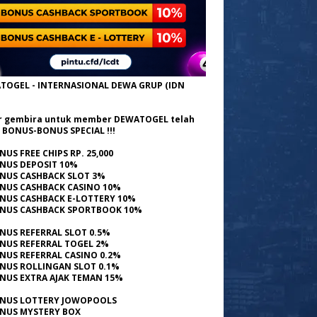
TOGEL - INTERNASIONAL DEWA GRUP (IDN
r gembira untuk member DEWATOGEL telah
r
BONUS-BONUS SPECIAL
!!!
US FREE CHIPS RP. 25,000
NUS DEPOSIT 10%
NUS CASHBACK SLOT 3%
NUS CASHBACK CASINO 10%
NUS CASHBACK E-LOTTERY 10%
NUS CASHBACK SPORTBOOK 10%
NUS REFERRAL SLOT 0.5%
NUS REFERRAL TOGEL 2%
NUS REFERRAL CASINO 0.2%
NUS ROLLINGAN SLOT 0.1%
NUS EXTRA AJAK TEMAN 15%
NUS LOTTERY JOWOPOOLS
NUS MYSTERY BOX