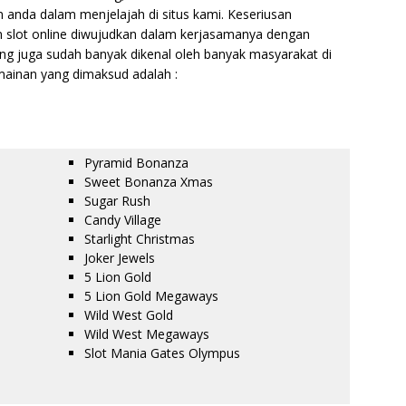
nda dalam menjelajah di situs kami. Keseriusan
lot online diwujudkan dalam kerjasamanya dengan
yang juga sudah banyak dikenal oleh banyak masyarakat di
mainan yang dimaksud adalah :
Pyramid Bonanza
Sweet Bonanza Xmas
Sugar Rush
Candy Village
Starlight Christmas
Joker Jewels
5 Lion Gold
5 Lion Gold Megaways
Wild West Gold
Wild West Megaways
Slot Mania Gates Olympus