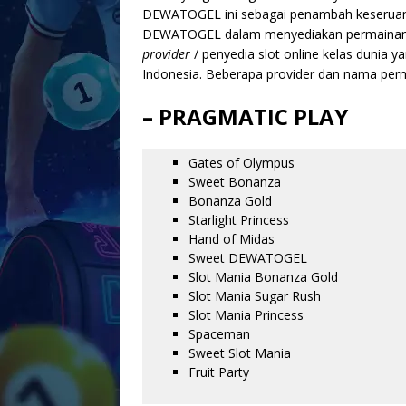
DEWATOGEL ini sebagai penambah keseruan a
DEWATOGEL dalam menyediakan permainan s
provider
/ penyedia slot online kelas dunia 
Indonesia. Beberapa provider dan nama per
– PRAGMATIC PLAY
Gates of Olympus
Sweet Bonanza
Bonanza Gold
Starlight Princess
Hand of Midas
Sweet DEWATOGEL
Slot Mania Bonanza Gold
Slot Mania Sugar Rush
Slot Mania Princess
Spaceman
Sweet Slot Mania
Fruit Party