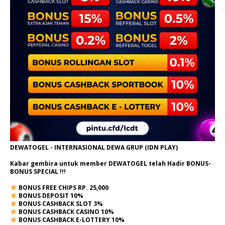
DEWATOGEL - INTERNASIONAL DEWA GRUP (IDN PLAY)
Kabar gembira untuk member DEWATOGEL telah Hadir
BONUS-
BONUS SPECIAL
!!!
BONUS FREE CHIPS RP. 25,000
BONUS DEPOSIT 10%
BONUS CASHBACK SLOT 3%
BONUS CASHBACK CASINO 10%
BONUS CASHBACK E-LOTTERY 10%