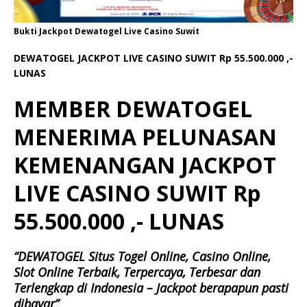
Bukti Jackpot Dewatogel Live Casino Suwit
DEWATOGEL JACKPOT LIVE CASINO SUWIT Rp 55.500.000 ,-
LUNAS
MEMBER DEWATOGEL
MENERIMA PELUNASAN
KEMENANGAN JACKPOT
LIVE CASINO SUWIT Rp
55.500.000 ,- LUNAS
“DEWATOGEL Situs Togel Online, Casino Online,
Slot Online Terbaik, Terpercaya, Terbesar dan
Terlengkap di Indonesia – Jackpot berapapun pasti
dibayar”