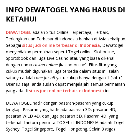
INFO DEWATOGEL YANG HARUS DI
KETAHUI
DEWATOGEL
adalah Situs Online Terpercaya, Terbaik,
Terlengkap dan Terbesar di Indonesia bahkan di Asia sekalipun.
Sebagai
situs judi online terbesar di Indonesia
, Dewatogel
menyediakan permainan seperti Togel online, Slot online,
Sportsbook dan juga Live Casino atau yang biasa dikenal
dengan nama
casino online
(kasino online). Fitur-fitur yang
cukup mudah digunakan juga tersedia dalam situs ini, salah
satunya adalah
one for all
yaitu cukup hanya dengan 1 (satu )
User ID saja, anda sudah dapat menjelajahi semua permainan
yang ada di
situs judi online terbaik di Indonesia
ini.
DEWATOGEL hadir dengan pasaran-pasaran yang cukup
lengkap. Pasaran yang hadir ada pasaran 3D, pasaran 4D,
pasaran WILD 4D, dan juga pasaran 5D. Pasaran 4D, yang
terkenal diantara pencinta TOGEL di INDONESIA adalah Togel
Sydney, Togel Singapore, Togel Hongkong. Selain 3 (tiga)