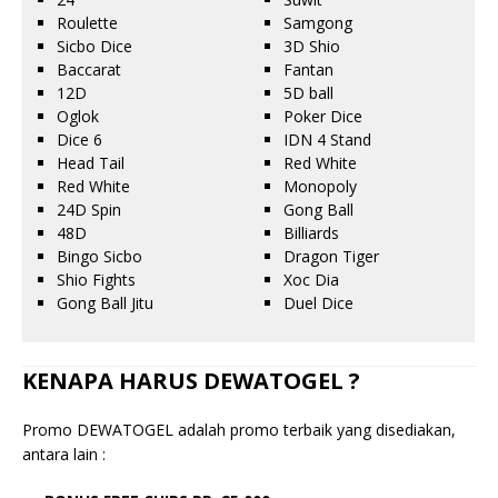
Roulette
Samgong
Sicbo Dice
3D Shio
Baccarat
Fantan
12D
5D ball
Oglok
Poker Dice
Dice 6
IDN 4 Stand
Head Tail
Red White
Red White
Monopoly
24D Spin
Gong Ball
48D
Billiards
Bingo Sicbo
Dragon Tiger
Shio Fights
Xoc Dia
Gong Ball Jitu
Duel Dice
KENAPA HARUS DEWATOGEL ?
Promo DEWATOGEL adalah promo terbaik yang disediakan,
antara lain :