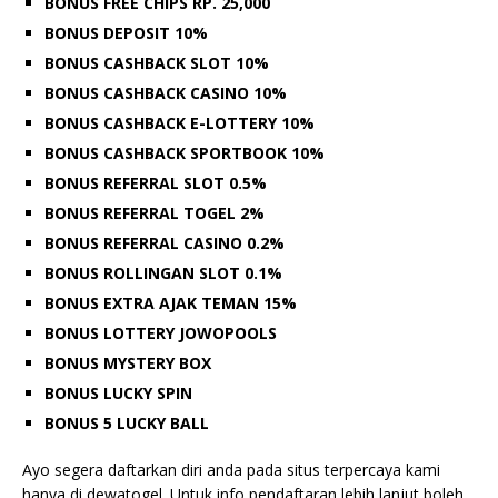
BONUS FREE CHIPS RP. 25,000
BONUS DEPOSIT 10%
BONUS CASHBACK SLOT 10%
BONUS CASHBACK CASINO 10%
BONUS CASHBACK E-LOTTERY 10%
BONUS CASHBACK SPORTBOOK 10%
BONUS REFERRAL SLOT 0.5%
BONUS REFERRAL TOGEL 2%
BONUS REFERRAL CASINO 0.2%
BONUS ROLLINGAN SLOT 0.1%
BONUS EXTRA AJAK TEMAN 15%
BONUS LOTTERY JOWOPOOLS
BONUS MYSTERY BOX
BONUS LUCKY SPIN
BONUS 5 LUCKY BALL
Ayo segera daftarkan diri anda pada situs terpercaya kami
hanya di dewatogel. Untuk info pendaftaran lebih lanjut boleh