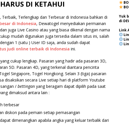
HARUS DI KETAHUI
BO
BO
Yuk b
, Terbaik, Terlengkap dan Terbesar di Indonesia bahkan di
di D
rbesar di Indonesia
, Dewatogel menyediakan permainan
k dan juga Live Casino atau yang biasa dikenal dengan nama
Link 
Lin
g cukup mudah digunakan juga tersedia dalam situs ini, salah
Lin
dengan 1 (satu ) User ID saja, anda sudah dapat
Lin
itus judi
online terbaik di Indonesia
ini.
ang cukup lengkap. Pasaran yang hadir ada pasaran 3D,
ran 5D. Pasaran 4D, yang terkenal diantara pencinta
gel Singapore, Togel Hongkong. Selain 3 (tiga) pasaran
a disaksikan secara Live setiap hari di platform Youtube
pasangan /
bettingan
yang beragam dapat dipilih pada saat
ng dimaksud antara lain :
ah terbesar
an diskon pada pemain setiap pemasangan
 dapat dimenangkan apabila angka yang keluar terbalik dari