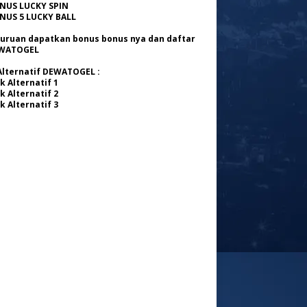
NUS LUCKY SPIN
NUS 5 LUCKY BALL
uruan dapatkan bonus bonus nya dan daftar
EWATOGEL
Alternatif
DEWATOGEL
:
k Alternatif 1
k Alternatif 2
k Alternatif 3