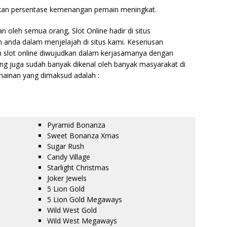
nkan persentase kemenangan pemain meningkat.
 oleh semua orang, Slot Online hadir di situs
nda dalam menjelajah di situs kami. Keseriusan
lot online diwujudkan dalam kerjasamanya dengan
yang juga sudah banyak dikenal oleh banyak masyarakat di
mainan yang dimaksud adalah :
Pyramid Bonanza
Sweet Bonanza Xmas
Sugar Rush
Candy Village
Starlight Christmas
Joker Jewels
5 Lion Gold
5 Lion Gold Megaways
Wild West Gold
Wild West Megaways