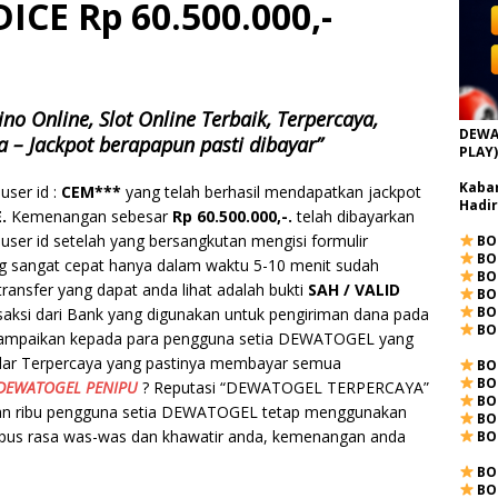
ICE Rp 60.500.000,-
no Online, Slot Online Terbaik, Terpercaya,
DEWA
a – Jackpot berapapun pasti dibayar”
PLAY)
Kaba
ser id :
CEM***
yang telah berhasil mendapatkan jackpot
Hadi
.
Kemenangan sebesar
Rp
60.500.000
,-.
telah dibayarkan
ser id setelah yang bersangkutan mengisi formulir
BON
BO
ng sangat cepat hanya dalam waktu 5-10 menit sudah
BO
transfer yang dapat anda lihat adalah bukti
SAH / VALID
BO
BO
nsaksi dari Bank yang digunakan untuk pengiriman dana pada
BO
mi sampaikan kepada para pengguna setia DEWATOGEL yang
ndar Terpercaya yang pastinya membayar semua
BO
BO
DEWATOGEL PENIPU
? Reputasi “DEWATOGEL TERPERCAYA”
BO
usan ribu pengguna setia DEWATOGEL tetap menggunakan
BO
. Hapus rasa was-was dan khawatir anda, kemenangan anda
BO
BO
BO