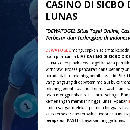
CASINO DI SICBO D
LUNAS
“DEWATOGEL Situs Togel Online, Casi
Terbesar dan Terlengkap di Indonesi
DEWATOGEL
mengucapkan selamat kepada u
pada permainan
LIVE CASINO DI SICBO DICE
LUNAS oleh pihak dewatogel kepada pemilik u
withdraw. Proses pencairan dana berlangsu
berada dalam rekening pemilik user id. Bukti 
yang langsung di dapatkan melalui bukti tra
rekening pemilik user id. Terima kasih ka
telah menggunakan situs kami, sebagai Ba
kemenangan member hingga lunas. Apakah
sudah sangat melekat. puluhan hingga rat
situs terbesar dan terbaik di Indonesia ini
berapapun PASTI dibayarkan hingga lunas.