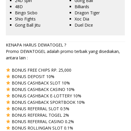
24D Spin
Gong Ball
48D
Billiards
Bingo Sicbo
Dragon Tiger
Shio Fights
Xoc Dia
Gong Ball Jitu
Duel Dice
KENAPA HARUS DEWATOGEL ?
Promo DEWATOGEL adalah promo terbaik yang disediakan,
antara lain :
BONUS FREE CHIPS RP. 25,000
BONUS DEPOSIT 10%
BONUS CASHBACK SLOT 10%
BONUS CASHBACK CASINO 10%
BONUS CASHBACK E-LOTTERY 10%
BONUS CASHBACK SPORTBOOK 10%
BONUS REFERRAL SLOT 0.5%
BONUS REFERRAL TOGEL 2%
BONUS REFERRAL CASINO 0.2%
BONUS ROLLINGAN SLOT 0.1%