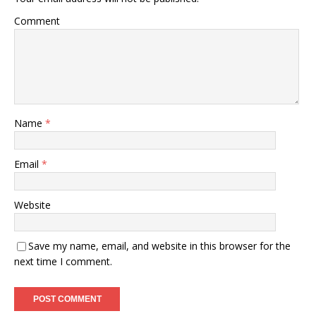
Comment
Name
*
Email
*
Website
Save my name, email, and website in this browser for the
next time I comment.