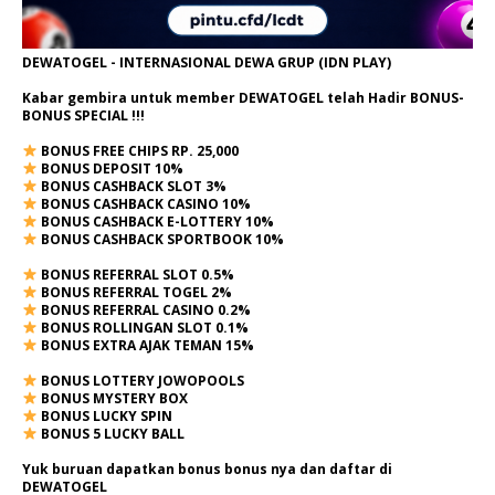
DEWATOGEL - INTERNASIONAL DEWA GRUP (IDN PLAY)
Kabar gembira untuk member DEWATOGEL telah Hadir
BONUS-
BONUS SPECIAL
!!!
BONUS FREE CHIPS RP. 25,000
BONUS DEPOSIT 10%
BONUS CASHBACK SLOT 3%
BONUS CASHBACK CASINO 10%
BONUS CASHBACK E-LOTTERY 10%
BONUS CASHBACK SPORTBOOK 10%
BONUS REFERRAL SLOT 0.5%
BONUS REFERRAL TOGEL 2%
BONUS REFERRAL CASINO 0.2%
BONUS ROLLINGAN SLOT 0.1%
BONUS EXTRA AJAK TEMAN 15%
BONUS LOTTERY JOWOPOOLS
BONUS MYSTERY BOX
BONUS LUCKY SPIN
BONUS 5 LUCKY BALL
Yuk buruan dapatkan bonus bonus nya dan daftar di
DEWATOGEL