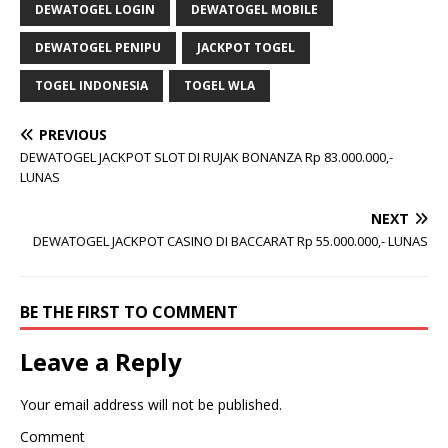
DEWATOGEL LOGIN
DEWATOGEL MOBILE
DEWATOGEL PENIPU
JACKPOT TOGEL
TOGEL INDONESIA
TOGEL WLA
PREVIOUS
DEWATOGEL JACKPOT SLOT DI RUJAK BONANZA Rp 83.000.000,-
LUNAS
NEXT
DEWATOGEL JACKPOT CASINO DI BACCARAT Rp 55.000.000,- LUNAS
BE THE FIRST TO COMMENT
Leave a Reply
Your email address will not be published.
Comment