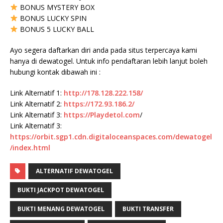
BONUS MYSTERY BOX
BONUS LUCKY SPIN
BONUS 5 LUCKY BALL
Ayo segera daftarkan diri anda pada situs terpercaya kami
hanya di dewatogel. Untuk info pendaftaran lebih lanjut boleh
hubungi kontak dibawah ini :
Link Alternatif 1:
http://178.128.222.158/
Link Alternatif 2:
https://172.93.186.2/
Link Alternatif 3:
https://
Playdetol.com
/
Link Alternatif 3:
https://orbit.sgp1.cdn.digitaloceanspaces.com/dewatogel
/index.html
ALTERNATIF DEWATOGEL
BUKTI JACKPOT DEWATOGEL
BUKTI MENANG DEWATOGEL
BUKTI TRANSFER