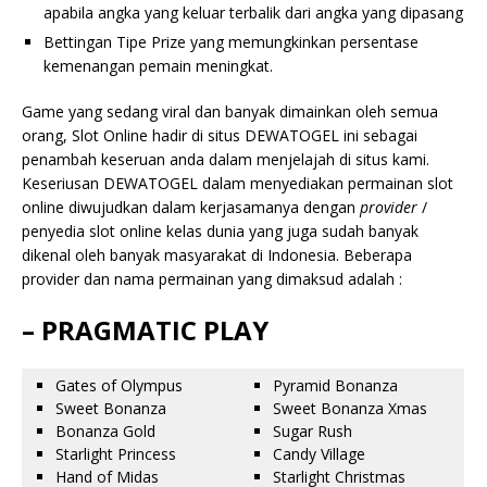
apabila angka yang keluar terbalik dari angka yang dipasang
Bettingan Tipe Prize yang memungkinkan persentase
kemenangan pemain meningkat.
Game yang sedang viral dan banyak dimainkan oleh semua
orang, Slot Online hadir di situs DEWATOGEL ini sebagai
penambah keseruan anda dalam menjelajah di situs kami.
Keseriusan DEWATOGEL dalam menyediakan permainan slot
online diwujudkan dalam kerjasamanya dengan
provider
/
penyedia slot online kelas dunia yang juga sudah banyak
dikenal oleh banyak masyarakat di Indonesia. Beberapa
provider dan nama permainan yang dimaksud adalah :
– PRAGMATIC PLAY
Gates of Olympus
Pyramid Bonanza
Sweet Bonanza
Sweet Bonanza Xmas
Bonanza Gold
Sugar Rush
Starlight Princess
Candy Village
Hand of Midas
Starlight Christmas