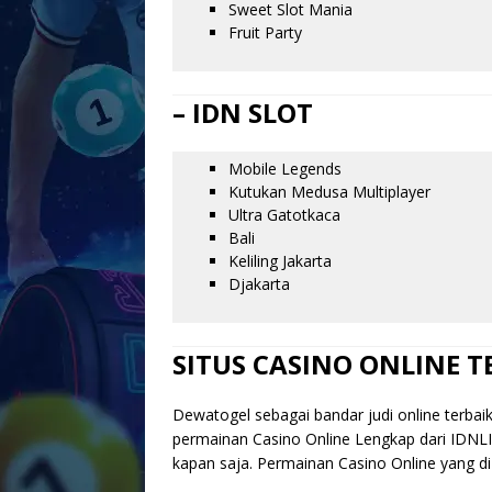
Sweet Slot Mania
Fruit Party
– IDN SLOT
Mobile Legends
Kutukan Medusa Multiplayer
Ultra Gatotkaca
Bali
Keliling Jakarta
Djakarta
SITUS CASINO ONLINE 
Dewatogel sebagai bandar judi online terbai
permainan Casino Online Lengkap dari IDNLI
kapan saja. Permainan Casino Online yang di 