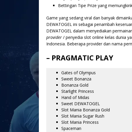
Bettingan Tipe Prize yang memungki
Game yang sedang viral dan banyak dimainkan
DEWATOGEL ini sebagai penambah keseruan a
DEWATOGEL dalam menyediakan permainan s
provider
/ penyedia slot online kelas dunia 
Indonesia. Beberapa provider dan nama per
– PRAGMATIC PLAY
Gates of Olympus
Sweet Bonanza
Bonanza Gold
Starlight Princess
Hand of Midas
Sweet DEWATOGEL
Slot Mania Bonanza Gold
Slot Mania Sugar Rush
Slot Mania Princess
Spaceman