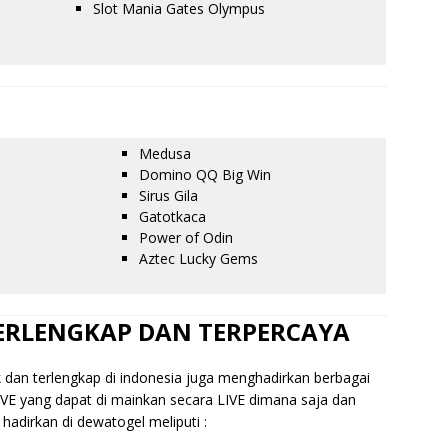
Slot Mania Gates Olympus
Medusa
Domino QQ Big Win
Sirus Gila
Gatotkaca
Power of Odin
Aztec Lucky Gems
TERLENGKAP DAN TERPERCAYA
k dan terlengkap di indonesia juga menghadirkan berbagai
VE yang dapat di mainkan secara LIVE dimana saja dan
hadirkan di dewatogel meliputi :