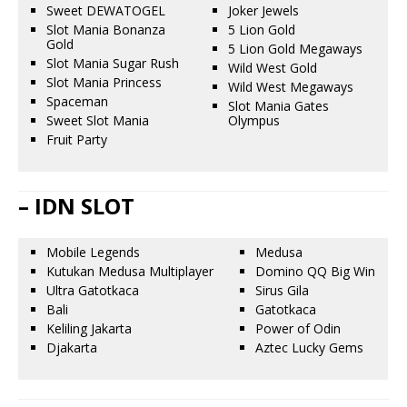
Sweet DEWATOGEL
Joker Jewels
Slot Mania Bonanza
5 Lion Gold
Gold
5 Lion Gold Megaways
Slot Mania Sugar Rush
Wild West Gold
Slot Mania Princess
Wild West Megaways
Spaceman
Slot Mania Gates
Sweet Slot Mania
Olympus
Fruit Party
– IDN SLOT
Mobile Legends
Medusa
Kutukan Medusa Multiplayer
Domino QQ Big Win
Ultra Gatotkaca
Sirus Gila
Bali
Gatotkaca
Keliling Jakarta
Power of Odin
Djakarta
Aztec Lucky Gems