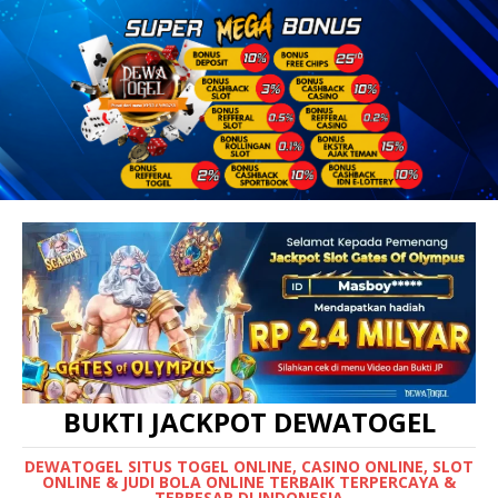
BUKTI JACKPOT DEWATOGEL
DEWATOGEL SITUS TOGEL ONLINE, CASINO ONLINE, SLOT
ONLINE & JUDI BOLA ONLINE TERBAIK TERPERCAYA &
TERBESAR DI INDONESIA