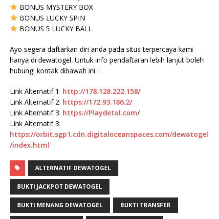
BONUS MYSTERY BOX
BONUS LUCKY SPIN
BONUS 5 LUCKY BALL
Ayo segera daftarkan diri anda pada situs terpercaya kami
hanya di dewatogel. Untuk info pendaftaran lebih lanjut boleh
hubungi kontak dibawah ini :
Link Alternatif 1:
http://178.128.222.158/
Link Alternatif 2:
https://172.93.186.2/
Link Alternatif 3:
https://
Playdetol.com
/
Link Alternatif 3:
https://orbit.sgp1.cdn.digitaloceanspaces.com/dewatogel
/index.html
ALTERNATIF DEWATOGEL
BUKTI JACKPOT DEWATOGEL
BUKTI MENANG DEWATOGEL
BUKTI TRANSFER