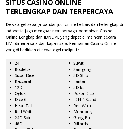
SITUS CASINO ONLINE
TERLENGKAP DAN TERPERCAYA
Dewatogel sebagai bandar judi online terbaik dan terlengkap di
indonesia juga menghadirkan berbagai permainan Casino
Online Lengkap dari IDNLIVE yang dapat di mainkan secara
LIVE dimana saja dan kapan saja. Permainan Casino Online
yang di hadirkan di dewatogel meliputi :
24
Suwit
Roulette
Samgong
Sicbo Dice
3D Shio
Baccarat
Fantan
12D
5D ball
Oglok
Poker Dice
Dice 6
IDN 4 Stand
Head Tail
Red White
Red White
Monopoly
24D Spin
Gong Ball
48D
Billiards