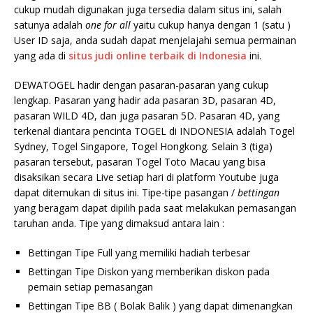
cukup mudah digunakan juga tersedia dalam situs ini, salah
satunya adalah
one for all
yaitu cukup hanya dengan 1 (satu )
User ID saja, anda sudah dapat menjelajahi semua permainan
yang ada di
situs judi
online terbaik di Indonesia
ini.
DEWATOGEL hadir dengan pasaran-pasaran yang cukup
lengkap. Pasaran yang hadir ada pasaran 3D, pasaran 4D,
pasaran WILD 4D, dan juga pasaran 5D. Pasaran 4D, yang
terkenal diantara pencinta TOGEL di INDONESIA adalah Togel
Sydney, Togel Singapore, Togel Hongkong. Selain 3 (tiga)
pasaran tersebut, pasaran Togel Toto Macau yang bisa
disaksikan secara Live setiap hari di platform Youtube juga
dapat ditemukan di situs ini. Tipe-tipe pasangan /
bettingan
yang beragam dapat dipilih pada saat melakukan pemasangan
taruhan anda. Tipe yang dimaksud antara lain :
Bettingan Tipe Full yang memiliki hadiah terbesar
Bettingan Tipe Diskon yang memberikan diskon pada
pemain setiap pemasangan
Bettingan Tipe BB ( Bolak Balik ) yang dapat dimenangkan