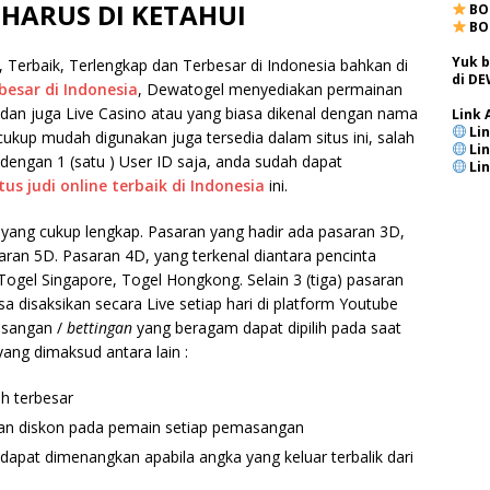
HARUS DI KETAHUI
BO
BO
Yuk b
, Terbaik, Terlengkap dan Terbesar di Indonesia bahkan di
di D
rbesar di Indonesia
, Dewatogel menyediakan permainan
k dan juga Live Casino atau yang biasa dikenal dengan nama
Link 
Lin
g cukup mudah digunakan juga tersedia dalam situs ini, salah
Lin
dengan 1 (satu ) User ID saja, anda sudah dapat
Lin
itus judi
online terbaik di Indonesia
ini.
ang cukup lengkap. Pasaran yang hadir ada pasaran 3D,
ran 5D. Pasaran 4D, yang terkenal diantara pencinta
gel Singapore, Togel Hongkong. Selain 3 (tiga) pasaran
a disaksikan secara Live setiap hari di platform Youtube
pasangan /
bettingan
yang beragam dapat dipilih pada saat
ng dimaksud antara lain :
ah terbesar
an diskon pada pemain setiap pemasangan
 dapat dimenangkan apabila angka yang keluar terbalik dari