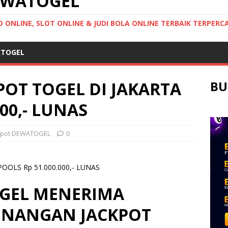
EWATOGEL
 ONLINE, SLOT ONLINE & JUDI BOLA ONLINE TERBAIK TERPERCA
ATOGEL
OT TOGEL DI JAKARTA
BU
000,- LUNAS
ckpot DEWATOGEL
0
OLS Rp 51.000.000,- LUNAS
GEL MENERIMA
ENANGAN JACKPOT