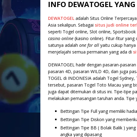
INFO DEWATOGEL YANG 
DEWATOGEL
adalah Situs Online Terpercaya
Asia sekalipun. Sebagai
situs judi online te
seperti Togel online, Slot online, Sportsboo
casino online
(kasino online). Fitur-fitur yan
satunya adalah
one for all
yaitu cukup hanya 
menjelajahi semua permainan yang ada di
s
DEWATOGEL hadir dengan pasaran-pasaran y
pasaran 4D, pasaran WILD 4D, dan juga pasa
TOGEL di INDONESIA adalah Togel Sydney, To
tersebut, pasaran Togel Toto Macau yang bis
juga dapat ditemukan di situs ini. Tipe-tipe 
melakukan pemasangan taruhan anda. Tipe ya
Bettingan Tipe Full yang memiliki hadi
Bettingan Tipe Diskon yang memberik
Bettingan Tipe BB ( Bolak Balik ) yang
angka yang dipasang