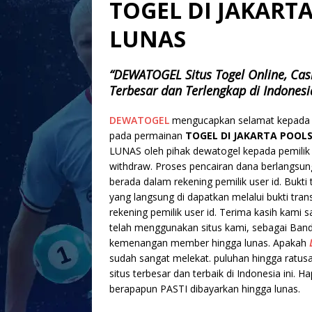
TOGEL DI JAKARTA 
LUNAS
“DEWATOGEL Situs Togel Online, Casi
Terbesar dan Terlengkap di Indonesi
DEWATOGEL
mengucapkan selamat kepada u
pada permainan
TOGEL DI JAKARTA POOL
LUNAS oleh pihak dewatogel kepada pemilik u
withdraw. Proses pencairan dana berlangsu
berada dalam rekening pemilik user id. Bukti 
yang langsung di dapatkan melalui bukti tra
rekening pemilik user id. Terima kasih ka
telah menggunakan situs kami, sebagai Ba
kemenangan member hingga lunas. Apakah
sudah sangat melekat. puluhan hingga rat
situs terbesar dan terbaik di Indonesia ini
berapapun PASTI dibayarkan hingga lunas.