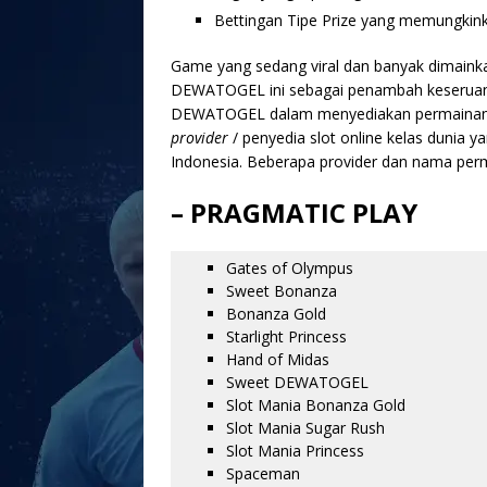
Bettingan Tipe Prize yang memungki
Game yang sedang viral dan banyak dimainkan
DEWATOGEL ini sebagai penambah keseruan a
DEWATOGEL dalam menyediakan permainan s
provider
/ penyedia slot online kelas dunia 
Indonesia. Beberapa provider dan nama per
– PRAGMATIC PLAY
Gates of Olympus
Sweet Bonanza
Bonanza Gold
Starlight Princess
Hand of Midas
Sweet DEWATOGEL
Slot Mania Bonanza Gold
Slot Mania Sugar Rush
Slot Mania Princess
Spaceman