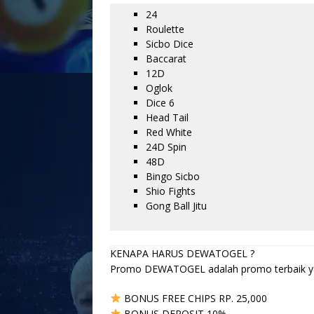
24
Roulette
Sicbo Dice
Baccarat
12D
Oglok
Dice 6
Head Tail
Red White
24D Spin
48D
Bingo Sicbo
Shio Fights
Gong Ball Jitu
KENAPA HARUS DEWATOGEL ?
Promo DEWATOGEL adalah promo terbaik yang
BONUS FREE CHIPS RP. 25,000
BONUS DEPOSIT 10%