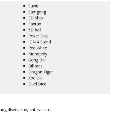
Suwit
Samgong
3D Shio
Fantan
5D ball
Poker Dice
IDN 4 Stand
Red White
Monopoly
Gong Ball
Billiards
Dragon Tiger
Xoc Dia
Duel Dice
 disediakan, antara lain :