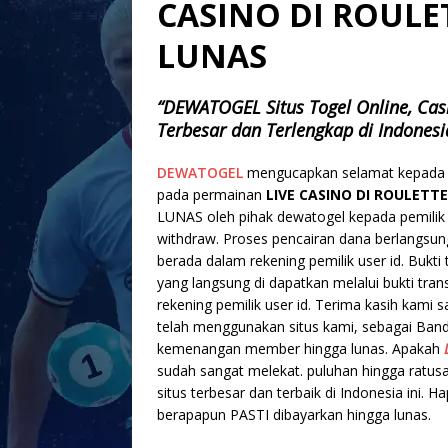
CASINO DI ROULETT
LUNAS
“DEWATOGEL Situs Togel Online, Casi
Terbesar dan Terlengkap di Indonesi
DEWATOGEL
mengucapkan selamat kepada u
pada permainan
LIVE CASINO DI ROULETTE
LUNAS oleh pihak dewatogel kepada pemilik u
withdraw. Proses pencairan dana berlangsu
berada dalam rekening pemilik user id. Bukti 
yang langsung di dapatkan melalui bukti tra
rekening pemilik user id. Terima kasih ka
telah menggunakan situs kami, sebagai Ba
kemenangan member hingga lunas. Apakah
sudah sangat melekat. puluhan hingga rat
situs terbesar dan terbaik di Indonesia ini
berapapun PASTI dibayarkan hingga lunas.