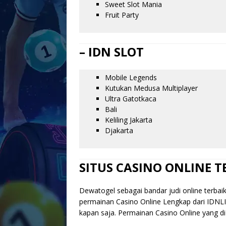
Sweet Slot Mania
Fruit Party
– IDN SLOT
Mobile Legends
Kutukan Medusa Multiplayer
Ultra Gatotkaca
Bali
Keliling Jakarta
Djakarta
SITUS CASINO ONLINE 
Dewatogel sebagai bandar judi online terbai
permainan Casino Online Lengkap dari IDNLI
kapan saja. Permainan Casino Online yang di 