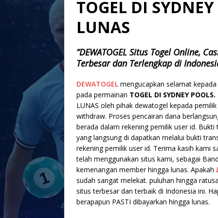
TOGEL DI SYDNEY 
LUNAS
“DEWATOGEL Situs Togel Online, Casi
Terbesar dan Terlengkap di Indonesi
DEWATOGEL
mengucapkan selamat kepada u
pada permainan
TOGEL DI SYDNEY POOLS.
LUNAS oleh pihak dewatogel kepada pemilik u
withdraw. Proses pencairan dana berlangsu
berada dalam rekening pemilik user id. Bukti 
yang langsung di dapatkan melalui bukti tra
rekening pemilik user id. Terima kasih ka
telah menggunakan situs kami, sebagai Ba
kemenangan member hingga lunas. Apakah
sudah sangat melekat. puluhan hingga rat
situs terbesar dan terbaik di Indonesia ini
berapapun PASTI dibayarkan hingga lunas.