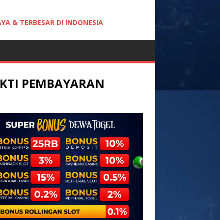
YA & TERBESAR DI INDONESIA
KTI PEMBAYARAN