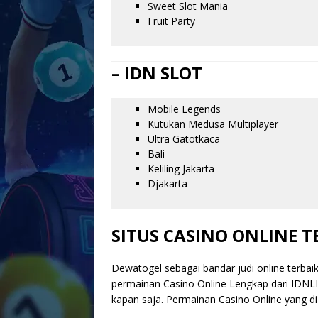
Sweet Slot Mania
Fruit Party
– IDN SLOT
Mobile Legends
Kutukan Medusa Multiplayer
Ultra Gatotkaca
Bali
Keliling Jakarta
Djakarta
SITUS CASINO ONLINE 
Dewatogel sebagai bandar judi online terbai
permainan Casino Online Lengkap dari IDNLI
kapan saja. Permainan Casino Online yang di 