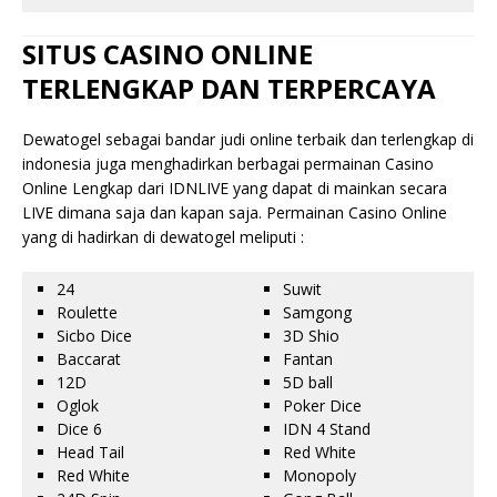
SITUS CASINO ONLINE
TERLENGKAP DAN TERPERCAYA
Dewatogel sebagai bandar judi online terbaik dan terlengkap di
indonesia juga menghadirkan berbagai permainan Casino
Online Lengkap dari IDNLIVE yang dapat di mainkan secara
LIVE dimana saja dan kapan saja. Permainan Casino Online
yang di hadirkan di dewatogel meliputi :
24
Suwit
Roulette
Samgong
Sicbo Dice
3D Shio
Baccarat
Fantan
12D
5D ball
Oglok
Poker Dice
Dice 6
IDN 4 Stand
Head Tail
Red White
Red White
Monopoly