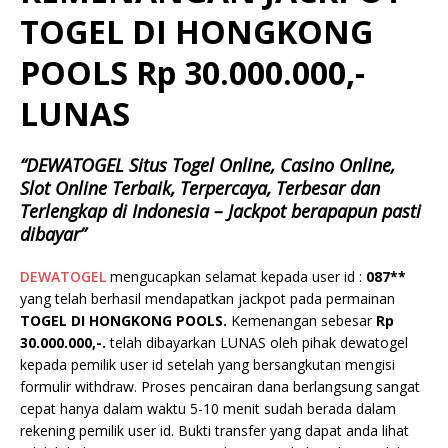
TOGEL DI HONGKONG
POOLS Rp 30.000.000,-
LUNAS
“DEWATOGEL Situs Togel Online, Casino Online,
Slot Online Terbaik, Terpercaya, Terbesar dan
Terlengkap di Indonesia – Jackpot berapapun pasti
dibayar”
DEWATOGEL
mengucapkan selamat kepada user id :
087**
yang telah berhasil mendapatkan jackpot pada permainan
TOGEL DI HONGKONG POOLS.
Kemenangan sebesar
Rp
30.000.000
,-.
telah dibayarkan LUNAS oleh pihak dewatogel
kepada pemilik user id setelah yang bersangkutan mengisi
formulir withdraw. Proses pencairan dana berlangsung sangat
cepat hanya dalam waktu 5-10 menit sudah berada dalam
rekening pemilik user id. Bukti transfer yang dapat anda lihat