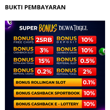
BUKTI PEMBAYARAN