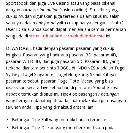
Sportsbook dan juga Live Casino atau yang biasa dikenal
dengan nama
casino online
(kasino online). Fitur-fitur yang
cukup mudah digunakan juga tersedia dalam situs ini, salah
satunya adalah
one for all
yaitu cukup hanya dengan 1 (satu )
User ID saja, anda sudah dapat menjelajahi semua permainan
yang ada di
situs judi
online terbaik di Indonesia
ini.
DEWATOGEL hadir dengan pasaran-pasaran yang cukup
lengkap. Pasaran yang hadir ada pasaran 3D, pasaran 4D,
pasaran WILD 4D, dan juga pasaran 5D. Pasaran 4D, yang
terkenal diantara pencinta TOGEL di INDONESIA adalah Togel
Sydney, Togel Singapore, Togel Hongkong. Selain 3 (tiga)
pasaran tersebut, pasaran Togel Toto Macau yang bisa
disaksikan secara Live setiap hari di platform Youtube juga
dapat ditemukan di situs ini. Tipe-tipe pasangan /
bettingan
yang beragam dapat dipilih pada saat melakukan pemasangan
taruhan anda. Tipe yang dimaksud antara lain :
Bettingan Tipe Full yang memiliki hadiah terbesar
Bettingan Tipe Diskon yang memberikan diskon pada