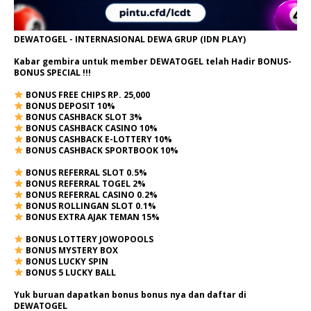
DEWATOGEL - INTERNASIONAL DEWA GRUP (IDN PLAY)
Kabar gembira untuk member DEWATOGEL telah Hadir
BONUS-
BONUS SPECIAL
!!!
BONUS FREE CHIPS RP. 25,000
BONUS DEPOSIT 10%
BONUS CASHBACK SLOT 3%
BONUS CASHBACK CASINO 10%
BONUS CASHBACK E-LOTTERY 10%
BONUS CASHBACK SPORTBOOK 10%
BONUS REFERRAL SLOT 0.5%
BONUS REFERRAL TOGEL 2%
BONUS REFERRAL CASINO 0.2%
BONUS ROLLINGAN SLOT 0.1%
BONUS EXTRA AJAK TEMAN 15%
BONUS LOTTERY JOWOPOOLS
BONUS MYSTERY BOX
BONUS LUCKY SPIN
BONUS 5 LUCKY BALL
Yuk buruan dapatkan bonus bonus nya dan daftar di
DEWATOGEL