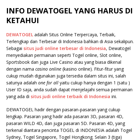
INFO DEWATOGEL YANG HARUS DI
KETAHUI
DEWATOGEL
adalah Situs Online Terpercaya, Terbaik,
Terlengkap dan Terbesar di Indonesia bahkan di Asia sekalipun.
Sebagai
situs judi online terbesar di Indonesia
, Dewatogel
menyediakan permainan seperti Togel online, Slot online,
Sportsbook dan juga Live Casino atau yang biasa dikenal
dengan nama
casino online
(kasino online). Fitur-fitur yang
cukup mudah digunakan juga tersedia dalam situs ini, salah
satunya adalah
one for all
yaitu cukup hanya dengan 1 (satu )
User ID saja, anda sudah dapat menjelajahi semua permainan
yang ada di
situs judi online terbaik di Indonesia
ini.
DEWATOGEL hadir dengan pasaran-pasaran yang cukup
lengkap. Pasaran yang hadir ada pasaran 3D, pasaran 4D,
pasaran WILD 4D, dan juga pasaran 5D. Pasaran 4D, yang
terkenal diantara pencinta TOGEL di INDONESIA adalah Togel
Sydney, Togel Singapore, Togel Hongkong. Selain 3 (tiga)