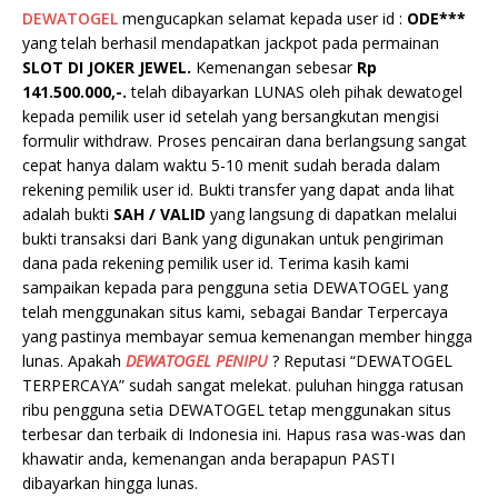
DEWATOGEL
mengucapkan selamat kepada user id :
ODE***
yang telah berhasil mendapatkan jackpot pada permainan
SLOT DI JOKER JEWEL.
Kemenangan sebesar
Rp
141.500.000,-.
telah dibayarkan LUNAS oleh pihak dewatogel
kepada pemilik user id setelah yang bersangkutan mengisi
formulir withdraw. Proses pencairan dana berlangsung sangat
cepat hanya dalam waktu 5-10 menit sudah berada dalam
rekening pemilik user id. Bukti transfer yang dapat anda lihat
adalah bukti
SAH / VALID
yang langsung di dapatkan melalui
bukti transaksi dari Bank yang digunakan untuk pengiriman
dana pada rekening pemilik user id. Terima kasih kami
sampaikan kepada para pengguna setia DEWATOGEL yang
telah menggunakan situs kami, sebagai Bandar Terpercaya
yang pastinya membayar semua kemenangan member hingga
lunas. Apakah
DEWATOGEL PENIPU
? Reputasi “DEWATOGEL
TERPERCAYA” sudah sangat melekat. puluhan hingga ratusan
ribu pengguna setia DEWATOGEL tetap menggunakan situs
terbesar dan terbaik di Indonesia ini. Hapus rasa was-was dan
khawatir anda, kemenangan anda berapapun PASTI
dibayarkan hingga lunas.