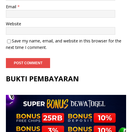
Email
*
Website
Save my name, email, and website in this browser for the
next time I comment.
BUKTI PEMBAYARAN