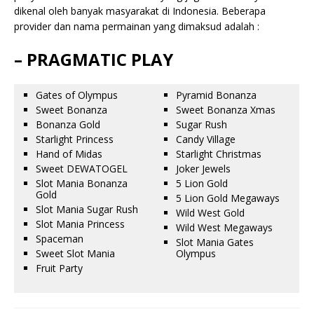
dikenal oleh banyak masyarakat di Indonesia. Beberapa
provider dan nama permainan yang dimaksud adalah :
– PRAGMATIC PLAY
Gates of Olympus
Pyramid Bonanza
Sweet Bonanza
Sweet Bonanza Xmas
Bonanza Gold
Sugar Rush
Starlight Princess
Candy Village
Hand of Midas
Starlight Christmas
Sweet DEWATOGEL
Joker Jewels
Slot Mania Bonanza
5 Lion Gold
Gold
5 Lion Gold Megaways
Slot Mania Sugar Rush
Wild West Gold
Slot Mania Princess
Wild West Megaways
Spaceman
Slot Mania Gates
Sweet Slot Mania
Olympus
Fruit Party