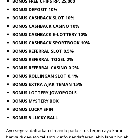
BONUS FREE CHIPS RP. 25,000
BONUS DEPOSIT 10%
BONUS CASHBACK SLOT 10%
BONUS CASHBACK CASINO 10%
BONUS CASHBACK E-LOTTERY 10%
BONUS CASHBACK SPORTBOOK 10%
BONUS REFERRAL SLOT 0.5%
BONUS REFERRAL TOGEL 2%
BONUS REFERRAL CASINO 0.2%
BONUS ROLLINGAN SLOT 0.1%
BONUS EXTRA AJAK TEMAN 15%
BONUS LOTTERY JOWOPOOLS
BONUS MYSTERY BOX
BONUS LUCKY SPIN
BONUS 5 LUCKY BALL
Ayo segera daftarkan diri anda pada situs terpercaya kami
hanya di dewatogel. Untuk info pendaftaran lebih lanjut boleh