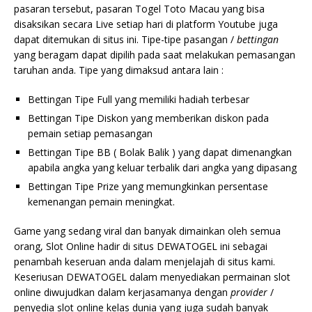
pasaran tersebut, pasaran Togel Toto Macau yang bisa
disaksikan secara Live setiap hari di platform Youtube juga
dapat ditemukan di situs ini. Tipe-tipe pasangan /
bettingan
yang beragam dapat dipilih pada saat melakukan pemasangan
taruhan anda. Tipe yang dimaksud antara lain :
Bettingan Tipe Full yang memiliki hadiah terbesar
Bettingan Tipe Diskon yang memberikan diskon pada
pemain setiap pemasangan
Bettingan Tipe BB ( Bolak Balik ) yang dapat dimenangkan
apabila angka yang keluar terbalik dari angka yang dipasang
Bettingan Tipe Prize yang memungkinkan persentase
kemenangan pemain meningkat.
Game yang sedang viral dan banyak dimainkan oleh semua
orang, Slot Online hadir di situs DEWATOGEL ini sebagai
penambah keseruan anda dalam menjelajah di situs kami.
Keseriusan DEWATOGEL dalam menyediakan permainan slot
online diwujudkan dalam kerjasamanya dengan
provider
/
penyedia slot online kelas dunia yang juga sudah banyak