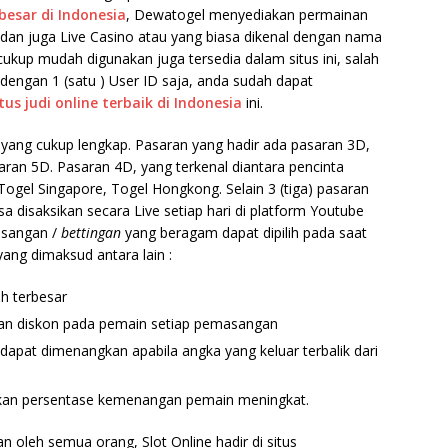
rbesar di Indonesia
, Dewatogel menyediakan permainan
k dan juga Live Casino atau yang biasa dikenal dengan nama
g cukup mudah digunakan juga tersedia dalam situs ini, salah
dengan 1 (satu ) User ID saja, anda sudah dapat
itus judi online terbaik di Indonesia
ini.
ang cukup lengkap. Pasaran yang hadir ada pasaran 3D,
ran 5D. Pasaran 4D, yang terkenal diantara pencinta
gel Singapore, Togel Hongkong. Selain 3 (tiga) pasaran
a disaksikan secara Live setiap hari di platform Youtube
pasangan /
bettingan
yang beragam dapat dipilih pada saat
ng dimaksud antara lain :
ah terbesar
an diskon pada pemain setiap pemasangan
 dapat dimenangkan apabila angka yang keluar terbalik dari
nkan persentase kemenangan pemain meningkat.
 oleh semua orang, Slot Online hadir di situs