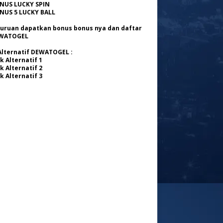
NUS LUCKY SPIN
NUS 5 LUCKY BALL
uruan dapatkan bonus bonus nya dan daftar
EWATOGEL
Alternatif
DEWATOGEL
:
k Alternatif 1
k Alternatif 2
k Alternatif 3