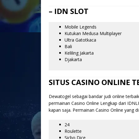
– IDN SLOT
Mobile Legends
Kutukan Medusa Multiplayer
Ultra Gatotkaca
Bali
Keliling Jakarta
Djakarta
SITUS CASINO ONLINE 
Dewatogel sebagai bandar judi online terbai
permainan Casino Online Lengkap dari IDNLI
kapan saja. Permainan Casino Online yang di 
24
Roulette
Sicbo Dice