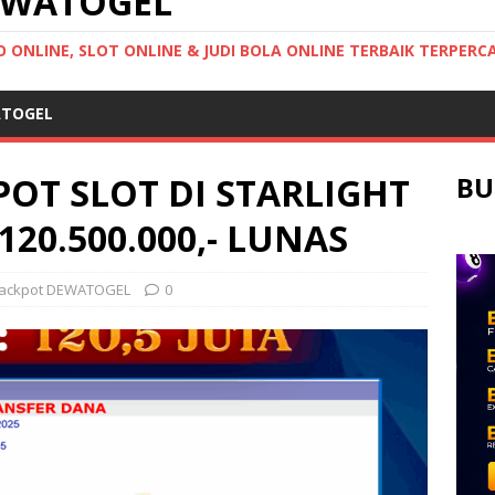
EWATOGEL
 ONLINE, SLOT ONLINE & JUDI BOLA ONLINE TERBAIK TERPERCA
ATOGEL
OT SLOT DI STARLIGHT
BU
120.500.000,- LUNAS
 Jackpot DEWATOGEL
0