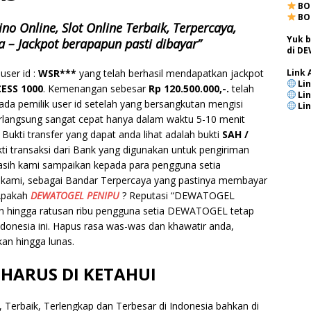
BO
BO
no Online, Slot Online Terbaik, Terpercaya,
Yuk b
a – Jackpot berapapun pasti dibayar”
di D
ser id :
WSR***
yang telah berhasil mendapatkan jackpot
Link 
Lin
ESS 1000
. Kemenangan sebesar
Rp 120.500.000,-.
telah
Lin
da pemilik user id setelah yang bersangkutan mengisi
Lin
erlangsung sangat cepat hanya dalam waktu 5-10 menit
 Bukti transfer yang dapat anda lihat adalah bukti
SAH /
ti transaksi dari Bank yang digunakan untuk pengiriman
kasih kami sampaikan kepada para pengguna setia
ami, sebagai Bandar Terpercaya yang pastinya membayar
Apakah
DEWATOGEL PENIPU
? Reputasi “DEWATOGEL
n hingga ratusan ribu pengguna setia DEWATOGEL tetap
ndonesia ini. Hapus rasa was-was dan khawatir anda,
an hingga lunas.
HARUS DI KETAHUI
, Terbaik, Terlengkap dan Terbesar di Indonesia bahkan di