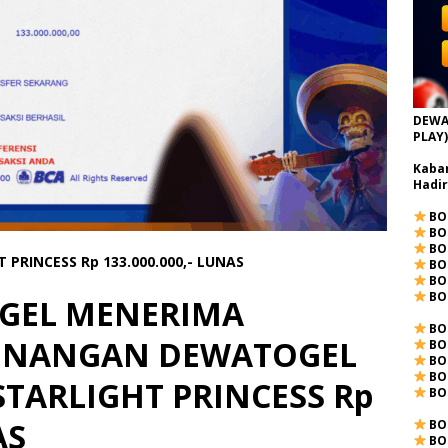
DEWA
PLAY)
Kaba
Hadi
BON
BO
BO
PRINCESS Rp 133.000.000,- LUNAS
BO
BO
BO
GEL MENERIMA
BO
ENANGAN DEWATOGEL
BO
BO
BO
STARLIGHT PRINCESS Rp
BO
AS
BO
BO