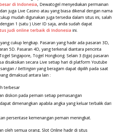
rbesar di Indonesia
, Dewatogel menyediakan permainan
k dan juga Live Casino atau yang biasa dikenal dengan nama
g cukup mudah digunakan juga tersedia dalam situs ini, salah
dengan 1 (satu ) User ID saja, anda sudah dapat
itus judi online terbaik di Indonesia
ini.
ang cukup lengkap. Pasaran yang hadir ada pasaran 3D,
ran 5D. Pasaran 4D, yang terkenal diantara pencinta
gel Singapore, Togel Hongkong. Selain 3 (tiga) pasaran
a disaksikan secara Live setiap hari di platform Youtube
pasangan /
bettingan
yang beragam dapat dipilih pada saat
ng dimaksud antara lain :
ah terbesar
an diskon pada pemain setiap pemasangan
 dapat dimenangkan apabila angka yang keluar terbalik dari
nkan persentase kemenangan pemain meningkat.
 oleh semua orang, Slot Online hadir di situs