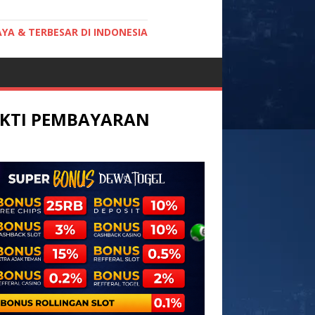
YA & TERBESAR DI INDONESIA
KTI PEMBAYARAN