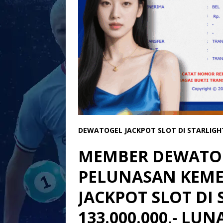
DEWATOGEL JACKPOT SLOT DI STARLIGHT 
MEMBER DEWATO
PELUNASAN KEM
JACKPOT SLOT DI 
133.000.000,- LUN