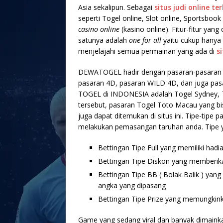
Asia sekalipun. Sebagai
situs judi online te
seperti Togel online, Slot online, Sportsboo
casino online
(kasino online). Fitur-fitur yan
satunya adalah
one for all
yaitu cukup hanya 
menjelajahi semua permainan yang ada di
s
DEWATOGEL hadir dengan pasaran-pasaran y
pasaran 4D, pasaran WILD 4D, dan juga pasa
TOGEL di INDONESIA adalah Togel Sydney, To
tersebut, pasaran Togel Toto Macau yang bis
juga dapat ditemukan di situs ini. Tipe-tipe 
melakukan pemasangan taruhan anda. Tipe ya
Bettingan Tipe Full yang memiliki hadi
Bettingan Tipe Diskon yang memberik
Bettingan Tipe BB ( Bolak Balik ) yang
angka yang dipasang
Bettingan Tipe Prize yang memungki
Game yang sedang viral dan banyak dimainkan