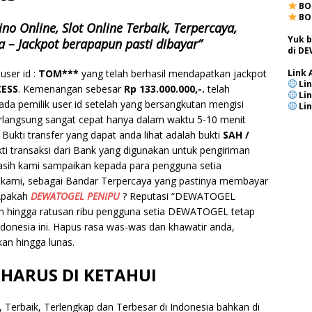
BO
BO
no Online, Slot Online Terbaik, Terpercaya,
Yuk b
a – Jackpot berapapun pasti dibayar”
di D
ser id :
TOM***
yang telah berhasil mendapatkan jackpot
Link 
Lin
CESS
.
Kemenangan sebesar
Rp 133.000.000,-.
telah
Lin
da pemilik user id setelah yang bersangkutan mengisi
Lin
erlangsung sangat cepat hanya dalam waktu 5-10 menit
 Bukti transfer yang dapat anda lihat adalah bukti
SAH /
ti transaksi dari Bank yang digunakan untuk pengiriman
kasih kami sampaikan kepada para pengguna setia
ami, sebagai Bandar Terpercaya yang pastinya membayar
Apakah
DEWATOGEL PENIPU
? Reputasi “DEWATOGEL
n hingga ratusan ribu pengguna setia DEWATOGEL tetap
ndonesia ini. Hapus rasa was-was dan khawatir anda,
an hingga lunas.
HARUS DI KETAHUI
, Terbaik, Terlengkap dan Terbesar di Indonesia bahkan di