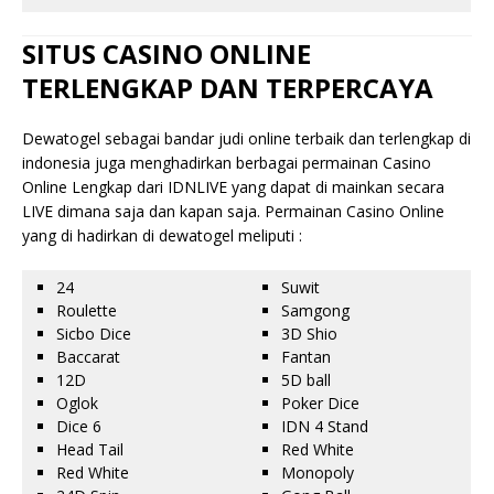
SITUS CASINO ONLINE
TERLENGKAP DAN TERPERCAYA
Dewatogel sebagai bandar judi online terbaik dan terlengkap di
indonesia juga menghadirkan berbagai permainan Casino
Online Lengkap dari IDNLIVE yang dapat di mainkan secara
LIVE dimana saja dan kapan saja. Permainan Casino Online
yang di hadirkan di dewatogel meliputi :
24
Suwit
Roulette
Samgong
Sicbo Dice
3D Shio
Baccarat
Fantan
12D
5D ball
Oglok
Poker Dice
Dice 6
IDN 4 Stand
Head Tail
Red White
Red White
Monopoly