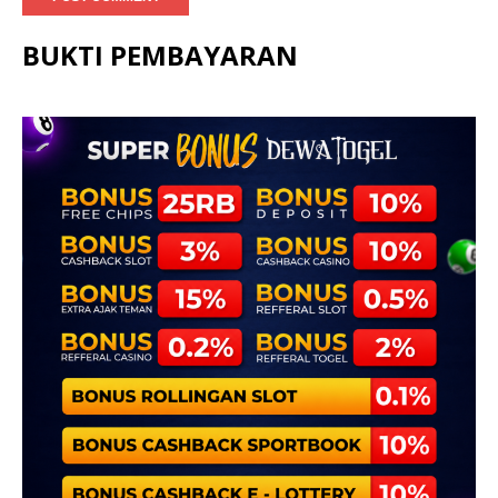
BUKTI PEMBAYARAN