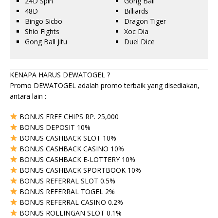
24D Spin
Gong Ball
48D
Billiards
Bingo Sicbo
Dragon Tiger
Shio Fights
Xoc Dia
Gong Ball Jitu
Duel Dice
KENAPA HARUS DEWATOGEL ?
Promo DEWATOGEL adalah promo terbaik yang disediakan,
antara lain :
BONUS FREE CHIPS RP. 25,000
BONUS DEPOSIT 10%
BONUS CASHBACK SLOT 10%
BONUS CASHBACK CASINO 10%
BONUS CASHBACK E-LOTTERY 10%
BONUS CASHBACK SPORTBOOK 10%
BONUS REFERRAL SLOT 0.5%
BONUS REFERRAL TOGEL 2%
BONUS REFERRAL CASINO 0.2%
BONUS ROLLINGAN SLOT 0.1%