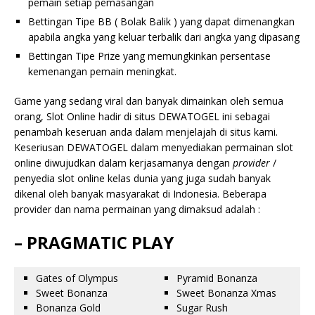
pemain setiap pemasangan
Bettingan Tipe BB ( Bolak Balik ) yang dapat dimenangkan
apabila angka yang keluar terbalik dari angka yang dipasang
Bettingan Tipe Prize yang memungkinkan persentase
kemenangan pemain meningkat.
Game yang sedang viral dan banyak dimainkan oleh semua
orang, Slot Online hadir di situs DEWATOGEL ini sebagai
penambah keseruan anda dalam menjelajah di situs kami.
Keseriusan DEWATOGEL dalam menyediakan permainan slot
online diwujudkan dalam kerjasamanya dengan
provider
/
penyedia slot online kelas dunia yang juga sudah banyak
dikenal oleh banyak masyarakat di Indonesia. Beberapa
provider dan nama permainan yang dimaksud adalah :
– PRAGMATIC PLAY
Gates of Olympus
Pyramid Bonanza
Sweet Bonanza
Sweet Bonanza Xmas
Bonanza Gold
Sugar Rush