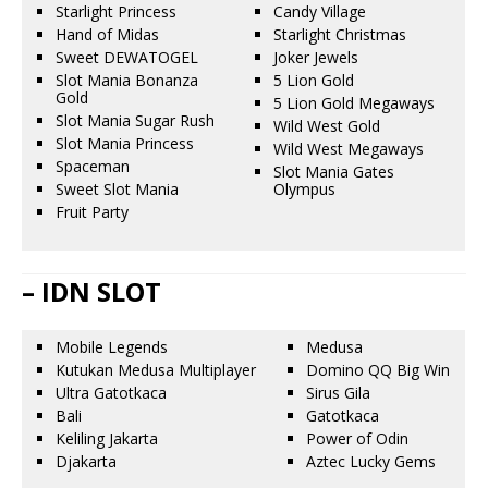
Starlight Princess
Candy Village
Hand of Midas
Starlight Christmas
Sweet DEWATOGEL
Joker Jewels
Slot Mania Bonanza
5 Lion Gold
Gold
5 Lion Gold Megaways
Slot Mania Sugar Rush
Wild West Gold
Slot Mania Princess
Wild West Megaways
Spaceman
Slot Mania Gates
Sweet Slot Mania
Olympus
Fruit Party
– IDN SLOT
Mobile Legends
Medusa
Kutukan Medusa Multiplayer
Domino QQ Big Win
Ultra Gatotkaca
Sirus Gila
Bali
Gatotkaca
Keliling Jakarta
Power of Odin
Djakarta
Aztec Lucky Gems