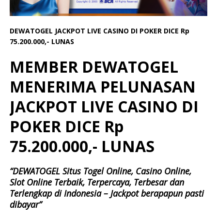
DEWATOGEL JACKPOT LIVE CASINO DI POKER DICE Rp
75.200.000,- LUNAS
MEMBER DEWATOGEL
MENERIMA PELUNASAN
JACKPOT LIVE CASINO DI
POKER DICE Rp
75.200.000,- LUNAS
“DEWATOGEL Situs Togel Online, Casino Online,
Slot Online Terbaik, Terpercaya, Terbesar dan
Terlengkap di Indonesia – Jackpot berapapun pasti
dibayar”