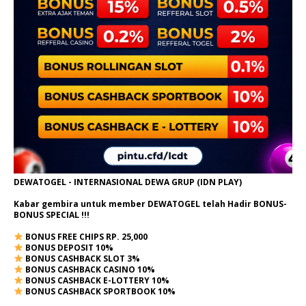
DEWATOGEL - INTERNASIONAL DEWA GRUP (IDN PLAY)
Kabar gembira untuk member DEWATOGEL telah Hadir
BONUS-
BONUS SPECIAL
!!!
BONUS FREE CHIPS RP. 25,000
BONUS DEPOSIT 10%
BONUS CASHBACK SLOT 3%
BONUS CASHBACK CASINO 10%
BONUS CASHBACK E-LOTTERY 10%
BONUS CASHBACK SPORTBOOK 10%