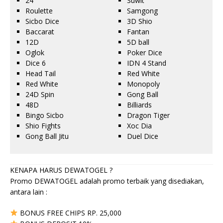
24
Suwit
Roulette
Samgong
Sicbo Dice
3D Shio
Baccarat
Fantan
12D
5D ball
Oglok
Poker Dice
Dice 6
IDN 4 Stand
Head Tail
Red White
Red White
Monopoly
24D Spin
Gong Ball
48D
Billiards
Bingo Sicbo
Dragon Tiger
Shio Fights
Xoc Dia
Gong Ball Jitu
Duel Dice
KENAPA HARUS DEWATOGEL ?
Promo DEWATOGEL adalah promo terbaik yang disediakan,
antara lain :
BONUS FREE CHIPS RP. 25,000