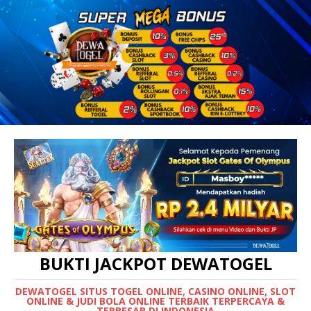
BUKTI JACKPOT DEWATOGEL
DEWATOGEL SITUS TOGEL ONLINE, CASINO ONLINE, SLOT
ONLINE & JUDI BOLA ONLINE TERBAIK TERPERCAYA &
TERBESAR DI INDONESIA