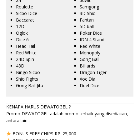
24
Suwit
Roulette
Samgong
Sicbo Dice
3D Shio
Baccarat
Fantan
12D
5D ball
Oglok
Poker Dice
Dice 6
IDN 4 Stand
Head Tail
Red White
Red White
Monopoly
24D Spin
Gong Ball
48D
Billiards
Bingo Sicbo
Dragon Tiger
Shio Fights
Xoc Dia
Gong Ball Jitu
Duel Dice
KENAPA HARUS DEWATOGEL ?
Promo DEWATOGEL adalah promo terbaik yang disediakan,
antara lain :
BONUS FREE CHIPS RP. 25,000