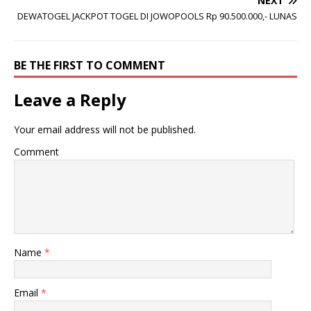
NEXT
DEWATOGEL JACKPOT TOGEL DI JOWOPOOLS Rp 90.500.000,- LUNAS
BE THE FIRST TO COMMENT
Leave a Reply
Your email address will not be published.
Comment
Name
*
Email
*