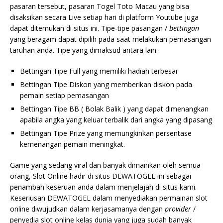
pasaran tersebut, pasaran Togel Toto Macau yang bisa
disaksikan secara Live setiap hari di platform Youtube juga
dapat ditemukan di situs ini. Tipe-tipe pasangan /
bettingan
yang beragam dapat dipilih pada saat melakukan pemasangan
taruhan anda. Tipe yang dimaksud antara lain :
Bettingan Tipe Full yang memiliki hadiah terbesar
Bettingan Tipe Diskon yang memberikan diskon pada
pemain setiap pemasangan
Bettingan Tipe BB ( Bolak Balik ) yang dapat dimenangkan
apabila angka yang keluar terbalik dari angka yang dipasang
Bettingan Tipe Prize yang memungkinkan persentase
kemenangan pemain meningkat.
Game yang sedang viral dan banyak dimainkan oleh semua
orang, Slot Online hadir di situs DEWATOGEL ini sebagai
penambah keseruan anda dalam menjelajah di situs kami.
Keseriusan DEWATOGEL dalam menyediakan permainan slot
online diwujudkan dalam kerjasamanya dengan
provider
/
penyedia slot online kelas dunia yang juga sudah banyak