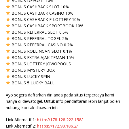
BONUS DEPOSIT 10%
BONUS CASHBACK SLOT 10%
BONUS CASHBACK CASINO 10%
BONUS CASHBACK E-LOTTERY 10%
BONUS CASHBACK SPORTBOOK 10%
BONUS REFERRAL SLOT 0.5%
BONUS REFERRAL TOGEL 2%
BONUS REFERRAL CASINO 0.2%
BONUS ROLLINGAN SLOT 0.1%
BONUS EXTRA AJAK TEMAN 15%
BONUS LOTTERY JOWOPOOLS
BONUS MYSTERY BOX
BONUS LUCKY SPIN
BONUS 5 LUCKY BALL
Ayo segera daftarkan diri anda pada situs terpercaya kami
hanya di dewatogel. Untuk info pendaftaran lebih lanjut boleh
hubungi kontak dibawah ini :
Link Alternatif 1:
http://178.128.222.158/
Link Alternatif 2:
https://172.93.186.2/