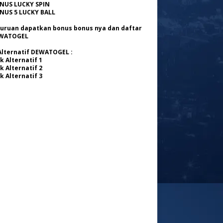
NUS LUCKY SPIN
NUS 5 LUCKY BALL
uruan dapatkan bonus bonus nya dan daftar
EWATOGEL
Alternatif
DEWATOGEL
:
k Alternatif 1
k Alternatif 2
k Alternatif 3