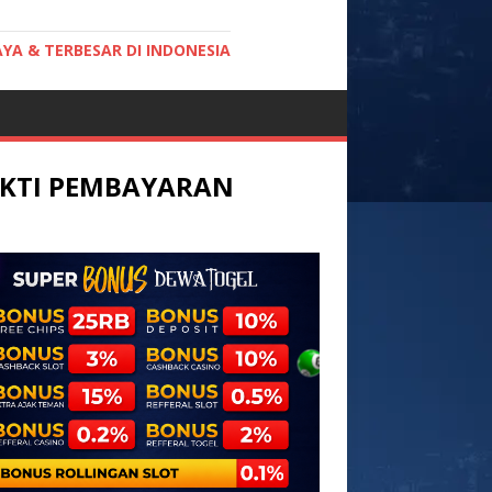
YA & TERBESAR DI INDONESIA
KTI PEMBAYARAN