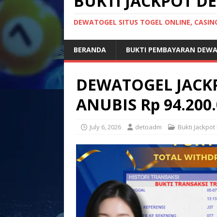
BUKTI JACKPOT D
DEWATOGEL SITUS TOGEL ONLINE, CASINO
BERANDA
BUKTI PEMBAYARAN DEW
DEWATOGEL JACKP
ANUBIS Rp 94.200
July 6, 2026
detoadm
Bukti Jackp