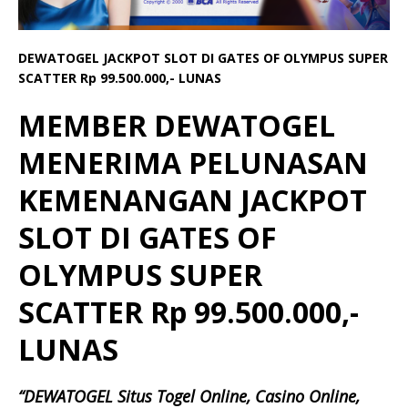
DEWATOGEL JACKPOT SLOT DI GATES OF OLYMPUS SUPER
SCATTER Rp 99.500.000,- LUNAS
MEMBER DEWATOGEL
MENERIMA PELUNASAN
KEMENANGAN JACKPOT
SLOT DI GATES OF
OLYMPUS SUPER
SCATTER Rp 99.500.000,-
LUNAS
“DEWATOGEL Situs Togel Online, Casino Online,