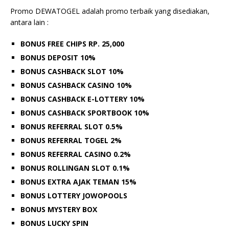
Promo DEWATOGEL adalah promo terbaik yang disediakan,
antara lain :
BONUS FREE CHIPS RP. 25,000
BONUS DEPOSIT 10%
BONUS CASHBACK SLOT 10%
BONUS CASHBACK CASINO 10%
BONUS CASHBACK E-LOTTERY 10%
BONUS CASHBACK SPORTBOOK 10%
BONUS REFERRAL SLOT 0.5%
BONUS REFERRAL TOGEL 2%
BONUS REFERRAL CASINO 0.2%
BONUS ROLLINGAN SLOT 0.1%
BONUS EXTRA AJAK TEMAN 15%
BONUS LOTTERY JOWOPOOLS
BONUS MYSTERY BOX
BONUS LUCKY SPIN