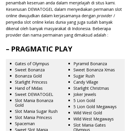
penambah keseruan anda dalam menjelajah di situs kami.
Keseriusan DEWATOGEL dalam menyediakan permainan slot
online diwujudkan dalam kerjasamanya dengan
provider
/
penyedia slot online kelas dunia yang juga sudah banyak
dikenal oleh banyak masyarakat di Indonesia. Beberapa
provider dan nama permainan yang dimaksud adalah :
– PRAGMATIC PLAY
Gates of Olympus
Pyramid Bonanza
Sweet Bonanza
Sweet Bonanza Xmas
Bonanza Gold
Sugar Rush
Starlight Princess
Candy Village
Hand of Midas
Starlight Christmas
Sweet DEWATOGEL
Joker Jewels
Slot Mania Bonanza
5 Lion Gold
Gold
5 Lion Gold Megaways
Slot Mania Sugar Rush
Wild West Gold
Slot Mania Princess
Wild West Megaways
Spaceman
Slot Mania Gates
Sweet Slot Mania
Olympus