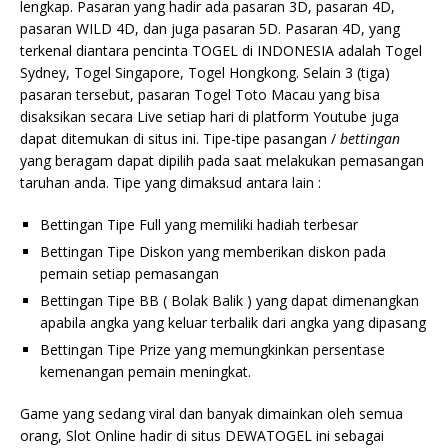
lengkap. Pasaran yang hadir ada pasaran 3D, pasaran 4D,
pasaran WILD 4D, dan juga pasaran 5D. Pasaran 4D, yang
terkenal diantara pencinta TOGEL di INDONESIA adalah Togel
Sydney, Togel Singapore, Togel Hongkong. Selain 3 (tiga)
pasaran tersebut, pasaran Togel Toto Macau yang bisa
disaksikan secara Live setiap hari di platform Youtube juga
dapat ditemukan di situs ini. Tipe-tipe pasangan /
bettingan
yang beragam dapat dipilih pada saat melakukan pemasangan
taruhan anda. Tipe yang dimaksud antara lain :
Bettingan Tipe Full yang memiliki hadiah terbesar
Bettingan Tipe Diskon yang memberikan diskon pada
pemain setiap pemasangan
Bettingan Tipe BB ( Bolak Balik ) yang dapat dimenangkan
apabila angka yang keluar terbalik dari angka yang dipasang
Bettingan Tipe Prize yang memungkinkan persentase
kemenangan pemain meningkat.
Game yang sedang viral dan banyak dimainkan oleh semua
orang, Slot Online hadir di situs DEWATOGEL ini sebagai