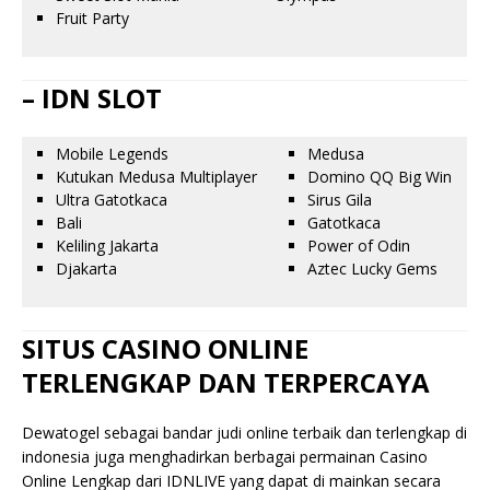
Fruit Party
– IDN SLOT
Mobile Legends
Medusa
Kutukan Medusa Multiplayer
Domino QQ Big Win
Ultra Gatotkaca
Sirus Gila
Bali
Gatotkaca
Keliling Jakarta
Power of Odin
Djakarta
Aztec Lucky Gems
SITUS CASINO ONLINE
TERLENGKAP DAN TERPERCAYA
Dewatogel sebagai bandar judi online terbaik dan terlengkap di
indonesia juga menghadirkan berbagai permainan Casino
Online Lengkap dari IDNLIVE yang dapat di mainkan secara