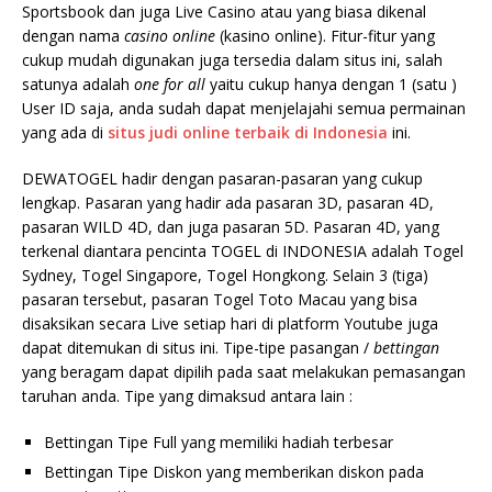
Sportsbook dan juga Live Casino atau yang biasa dikenal
dengan nama
casino online
(kasino online). Fitur-fitur yang
cukup mudah digunakan juga tersedia dalam situs ini, salah
satunya adalah
one for all
yaitu cukup hanya dengan 1 (satu )
User ID saja, anda sudah dapat menjelajahi semua permainan
yang ada di
situs judi online terbaik di Indonesia
ini.
DEWATOGEL hadir dengan pasaran-pasaran yang cukup
lengkap. Pasaran yang hadir ada pasaran 3D, pasaran 4D,
pasaran WILD 4D, dan juga pasaran 5D. Pasaran 4D, yang
terkenal diantara pencinta TOGEL di INDONESIA adalah Togel
Sydney, Togel Singapore, Togel Hongkong. Selain 3 (tiga)
pasaran tersebut, pasaran Togel Toto Macau yang bisa
disaksikan secara Live setiap hari di platform Youtube juga
dapat ditemukan di situs ini. Tipe-tipe pasangan /
bettingan
yang beragam dapat dipilih pada saat melakukan pemasangan
taruhan anda. Tipe yang dimaksud antara lain :
Bettingan Tipe Full yang memiliki hadiah terbesar
Bettingan Tipe Diskon yang memberikan diskon pada