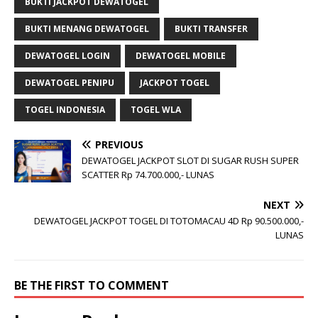
BUKTI JACKPOT DEWATOGEL
BUKTI MENANG DEWATOGEL
BUKTI TRANSFER
DEWATOGEL LOGIN
DEWATOGEL MOBILE
DEWATOGEL PENIPU
JACKPOT TOGEL
TOGEL INDONESIA
TOGEL WLA
PREVIOUS
DEWATOGEL JACKPOT SLOT DI SUGAR RUSH SUPER
SCATTER Rp 74.700.000,- LUNAS
NEXT
DEWATOGEL JACKPOT TOGEL DI TOTOMACAU 4D Rp 90.500.000,-
LUNAS
BE THE FIRST TO COMMENT