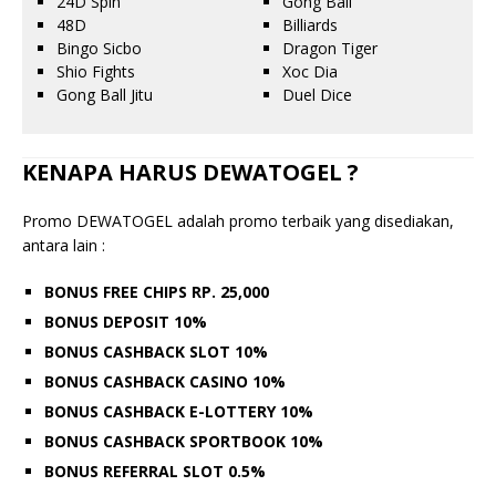
24D Spin
Gong Ball
48D
Billiards
Bingo Sicbo
Dragon Tiger
Shio Fights
Xoc Dia
Gong Ball Jitu
Duel Dice
KENAPA HARUS DEWATOGEL ?
Promo DEWATOGEL adalah promo terbaik yang disediakan,
antara lain :
BONUS FREE CHIPS RP. 25,000
BONUS DEPOSIT 10%
BONUS CASHBACK SLOT 10%
BONUS CASHBACK CASINO 10%
BONUS CASHBACK E-LOTTERY 10%
BONUS CASHBACK SPORTBOOK 10%
BONUS REFERRAL SLOT 0.5%