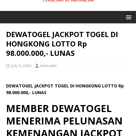
DEWATOGEL JACKPOT TOGEL DI
HONGKONG LOTTO Rp
98.000.000,- LUNAS
July 9, 2026
detoadm
DEWATOGEL JACKPOT TOGEL DI HONGKONG LOTTO Rp
98.000.000,- LUNAS
MEMBER DEWATOGEL
MENERIMA PELUNASAN
KEMENANGAN JACKPOT