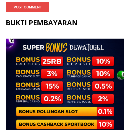
BUKTI PEMBAYARAN