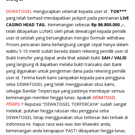
DEWATOGEL
mengucapkan selamat kepada user id :
TOK***
yang telah berhasil mendapatkan jackpot pada permainan
LIVE
CASINO HEAD TAIL
. Kemenangan sebesar
Rp 86.800.000 ,-.
telah dibayarkan LUNAS oleh pihak dewatogel kepada pemilik
user id setelah yang bersangkutan mengisi formulir withdraw.
Proses pencairan dana berlangsung sangat cepat hanya dalam
waktu 5-10 menit sudah berada dalam rekening pemilik user id.
Bukti transfer yang dapat anda lihat adalah bukti
SAH / VALID
yang langsung di dapatkan melalui bukti transaksi dari Bank
yang digunakan untuk pengiriman dana pada rekening pemilik
user id. Terima kasih kami sampaikan kepada para pengguna
setia DEWATOGEL yang telah menggunakan situs kami,
sebagai Bandar Terpercaya yang pastinya membayar semua
kemenangan member hingga lunas. Apakah
DEWATOGEL
PENIPU
? Reputasi “DEWATOGEL TERPERCAYA” sudah sangat
melekat. puluhan hingga ratusan ribu pengguna setia
DEWATOGEL tetap menggunakan situs terbesar dan terbaik di
Indonesia ini. Hapus rasa was-was dan khawatir anda,
kemenangan anda berapapun PASTI dibayarkan hingga lunas.