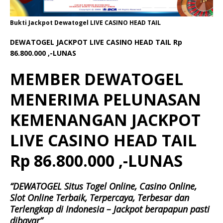
Bukti Jackpot Dewatogel LIVE CASINO HEAD TAIL
DEWATOGEL JACKPOT LIVE CASINO HEAD TAIL Rp
86.800.000 ,-LUNAS
MEMBER DEWATOGEL
MENERIMA PELUNASAN
KEMENANGAN
JACKPOT
LIVE CASINO HEAD TAIL
Rp 86.800.000 ,-LUNAS
“DEWATOGEL Situs Togel Online, Casino Online,
Slot Online Terbaik, Terpercaya, Terbesar dan
Terlengkap di Indonesia – Jackpot berapapun pasti
dibayar”