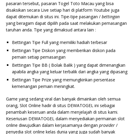
pasaran tersebut, pasaran Togel Toto Macau yang bisa
disaksikan secara Live setiap hari di platform Youtube juga
dapat ditemukan di situs ini. Tipe-tipe pasangan /
bettingan
yang beragam dapat dipilih pada saat melakukan pemasangan
taruhan anda. Tipe yang dimaksud antara lain :
Bettingan Tipe Full yang memiliki hadiah terbesar
Bettingan Tipe Diskon yang memberikan diskon pada
pemain setiap pemasangan
Bettingan Tipe BB ( Bolak Balik ) yang dapat dimenangkan
apabila angka yang keluar terbalik dari angka yang dipasang
Bettingan Tipe Prize yang memungkinkan persentase
kemenangan pemain meningkat.
Game yang sedang viral dan banyak dimainkan oleh semua
orang, Slot Online hadir di situs DEWATOGEL ini sebagai
penambah keseruan anda dalam menjelajah di situs kami.
Keseriusan DEWATOGEL dalam menyediakan permainan slot
online diwujudkan dalam kerjasamanya dengan
provider
/
penyedia slot online kelas dunia yang juga sudah banyak