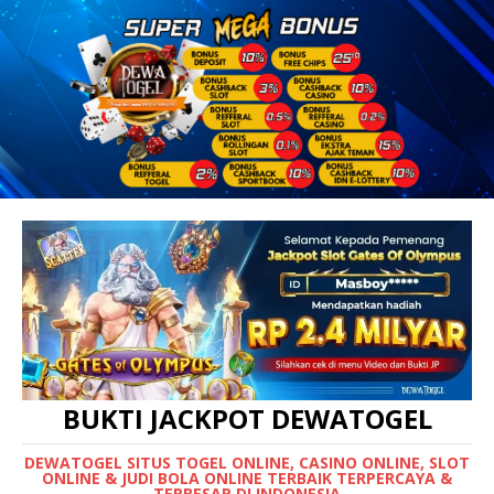
BUKTI JACKPOT DEWATOGEL
DEWATOGEL SITUS TOGEL ONLINE, CASINO ONLINE, SLOT
ONLINE & JUDI BOLA ONLINE TERBAIK TERPERCAYA &
TERBESAR DI INDONESIA