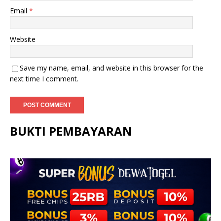
Email
*
Website
Save my name, email, and website in this browser for the
next time I comment.
BUKTI PEMBAYARAN