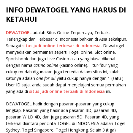
INFO DEWATOGEL YANG HARUS DI
KETAHUI
DEWATOGEL
adalah Situs Online Terpercaya, Terbaik,
Terlengkap dan Terbesar di Indonesia bahkan di Asia sekalipun.
Sebagai
situs judi online terbesar di Indonesia
, Dewatogel
menyediakan permainan seperti Togel online, Slot online,
Sportsbook dan juga Live Casino atau yang biasa dikenal
dengan nama
casino online
(kasino online). Fitur-fitur yang
cukup mudah digunakan juga tersedia dalam situs ini, salah
satunya adalah
one for all
yaitu cukup hanya dengan 1 (satu )
User ID saja, anda sudah dapat menjelajahi semua permainan
yang ada di
situs judi online terbaik di Indonesia
ini.
DEWATOGEL hadir dengan pasaran-pasaran yang cukup
lengkap. Pasaran yang hadir ada pasaran 3D, pasaran 4D,
pasaran WILD 4D, dan juga pasaran 5D. Pasaran 4D, yang
terkenal diantara pencinta TOGEL di INDONESIA adalah Togel
Sydney, Togel Singapore, Togel Hongkong. Selain 3 (tiga)