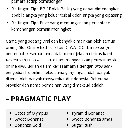
pemain setiap pemasangan
Bettingan Tipe BB ( Bolak Balik ) yang dapat dimenangkan
apabila angka yang keluar terbalik dari angka yang dipasang
Bettingan Tipe Prize yang memungkinkan persentase
kemenangan pemain meningkat.
Game yang sedang viral dan banyak dimainkan oleh semua
orang, Slot Online hadir di situs DEWATOGEL ini sebagai
penambah keseruan anda dalam menjelajah di situs kami.
Keseriusan DEWATOGEL dalam menyediakan permainan slot
online diwujudkan dalam kerjasamanya dengan
provider
/
penyedia slot online kelas dunia yang juga sudah banyak
dikenal oleh banyak masyarakat di Indonesia. Beberapa
provider dan nama permainan yang dimaksud adalah :
– PRAGMATIC PLAY
Gates of Olympus
Pyramid Bonanza
Sweet Bonanza
Sweet Bonanza Xmas
Bonanza Gold
Sugar Rush