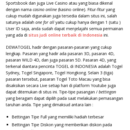
Sportsbook dan juga Live Casino atau yang biasa dikenal
dengan nama
casino online
(kasino online). Fitur-fitur yang
cukup mudah digunakan juga tersedia dalam situs ini, salah
satunya adalah
one for all
yaitu cukup hanya dengan 1 (satu )
User ID saja, anda sudah dapat menjelajahi semua permainan
yang ada di
situs judi online terbaik di Indonesia
ini.
DEWATOGEL hadir dengan pasaran-pasaran yang cukup
lengkap. Pasaran yang hadir ada pasaran 3D, pasaran 4D,
pasaran WILD 4D, dan juga pasaran 5D. Pasaran 4D, yang
terkenal diantara pencinta TOGEL di INDONESIA adalah Togel
Sydney, Togel Singapore, Togel Hongkong. Selain 3 (tiga)
pasaran tersebut, pasaran Togel Toto Macau yang bisa
disaksikan secara Live setiap hari di platform Youtube juga
dapat ditemukan di situs ini. Tipe-tipe pasangan /
bettingan
yang beragam dapat dipilih pada saat melakukan pemasangan
taruhan anda. Tipe yang dimaksud antara lain :
Bettingan Tipe Full yang memiliki hadiah terbesar
Bettingan Tipe Diskon yang memberikan diskon pada