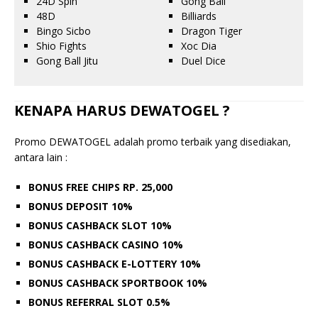
24D Spin
Gong Ball
48D
Billiards
Bingo Sicbo
Dragon Tiger
Shio Fights
Xoc Dia
Gong Ball Jitu
Duel Dice
KENAPA HARUS DEWATOGEL ?
Promo DEWATOGEL adalah promo terbaik yang disediakan,
antara lain :
BONUS FREE CHIPS RP. 25,000
BONUS DEPOSIT 10%
BONUS CASHBACK SLOT 10%
BONUS CASHBACK CASINO 10%
BONUS CASHBACK E-LOTTERY 10%
BONUS CASHBACK SPORTBOOK 10%
BONUS REFERRAL SLOT 0.5%