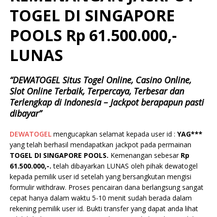
TOGEL DI SINGAPORE
POOLS Rp 61.500.000,-
LUNAS
“DEWATOGEL Situs Togel Online, Casino Online,
Slot Online Terbaik, Terpercaya, Terbesar dan
Terlengkap di Indonesia – Jackpot berapapun pasti
dibayar”
DEWATOGEL
mengucapkan selamat kepada user id :
YAG***
yang telah berhasil mendapatkan jackpot pada permainan
TOGEL DI SINGAPORE POOLS.
Kemenangan sebesar
Rp
61.500.000,-.
telah dibayarkan LUNAS oleh pihak dewatogel
kepada pemilik user id setelah yang bersangkutan mengisi
formulir withdraw. Proses pencairan dana berlangsung sangat
cepat hanya dalam waktu 5-10 menit sudah berada dalam
rekening pemilik user id. Bukti transfer yang dapat anda lihat