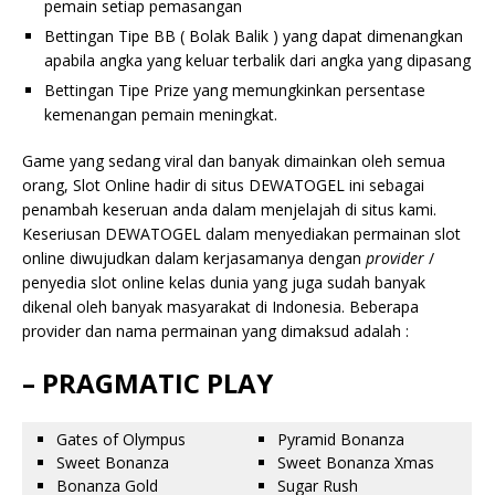
pemain setiap pemasangan
Bettingan Tipe BB ( Bolak Balik ) yang dapat dimenangkan
apabila angka yang keluar terbalik dari angka yang dipasang
Bettingan Tipe Prize yang memungkinkan persentase
kemenangan pemain meningkat.
Game yang sedang viral dan banyak dimainkan oleh semua
orang, Slot Online hadir di situs DEWATOGEL ini sebagai
penambah keseruan anda dalam menjelajah di situs kami.
Keseriusan DEWATOGEL dalam menyediakan permainan slot
online diwujudkan dalam kerjasamanya dengan
provider
/
penyedia slot online kelas dunia yang juga sudah banyak
dikenal oleh banyak masyarakat di Indonesia. Beberapa
provider dan nama permainan yang dimaksud adalah :
– PRAGMATIC PLAY
Gates of Olympus
Pyramid Bonanza
Sweet Bonanza
Sweet Bonanza Xmas
Bonanza Gold
Sugar Rush