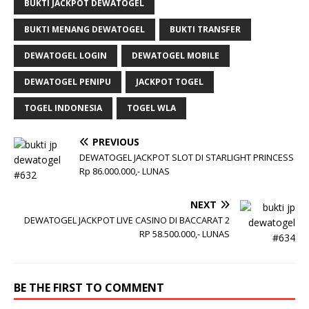
BUKTI JACKPOT DEWATOGEL
BUKTI MENANG DEWATOGEL
BUKTI TRANSFER
DEWATOGEL LOGIN
DEWATOGEL MOBILE
DEWATOGEL PENIPU
JACKPOT TOGEL
TOGEL INDONESIA
TOGEL WLA
PREVIOUS
DEWATOGEL JACKPOT SLOT DI STARLIGHT PRINCESS
Rp 86.000.000,- LUNAS
NEXT
DEWATOGEL JACKPOT LIVE CASINO DI BACCARAT 2
RP 58.500.000,- LUNAS
BE THE FIRST TO COMMENT