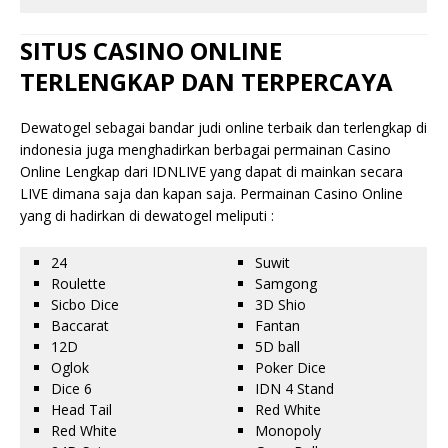
SITUS CASINO ONLINE
TERLENGKAP DAN TERPERCAYA
Dewatogel sebagai bandar judi online terbaik dan terlengkap di
indonesia juga menghadirkan berbagai permainan Casino
Online Lengkap dari IDNLIVE yang dapat di mainkan secara
LIVE dimana saja dan kapan saja. Permainan Casino Online
yang di hadirkan di dewatogel meliputi :
24
Suwit
Roulette
Samgong
Sicbo Dice
3D Shio
Baccarat
Fantan
12D
5D ball
Oglok
Poker Dice
Dice 6
IDN 4 Stand
Head Tail
Red White
Red White
Monopoly