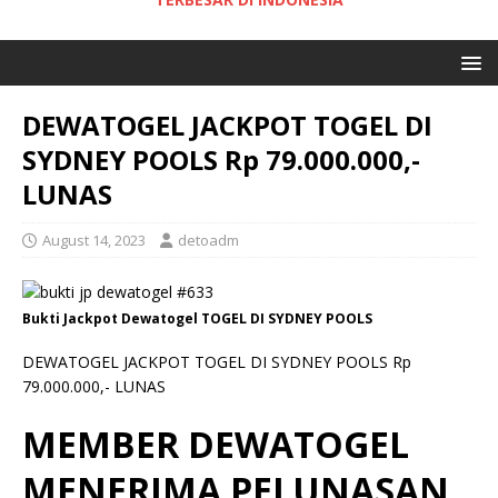
DEWATOGEL JACKPOT TOGEL DI
SYDNEY POOLS Rp 79.000.000,-
LUNAS
August 14, 2023
detoadm
Bukti Jackpot Dewatogel TOGEL DI SYDNEY POOLS
DEWATOGEL JACKPOT TOGEL DI SYDNEY POOLS Rp
79.000.000,- LUNAS
MEMBER DEWATOGEL
MENERIMA PELUNASAN