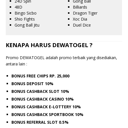
24D Spin
Gong Ball
48D
Billiards
Bingo Sicbo
Dragon Tiger
Shio Fights
Xoc Dia
Gong Ball Jitu
Duel Dice
KENAPA HARUS DEWATOGEL ?
Promo DEWATOGEL adalah promo terbaik yang disediakan,
antara lain :
BONUS FREE CHIPS RP. 25,000
BONUS DEPOSIT 10%
BONUS CASHBACK SLOT 10%
BONUS CASHBACK CASINO 10%
BONUS CASHBACK E-LOTTERY 10%
BONUS CASHBACK SPORTBOOK 10%
BONUS REFERRAL SLOT 0.5%