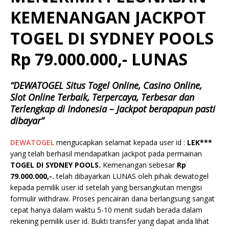
KEMENANGAN JACKPOT
TOGEL DI SYDNEY POOLS
Rp 79.000.000,- LUNAS
“DEWATOGEL Situs Togel Online, Casino Online,
Slot Online Terbaik, Terpercaya, Terbesar dan
Terlengkap di Indonesia – Jackpot berapapun pasti
dibayar”
DEWATOGEL
mengucapkan selamat kepada user id :
LEK***
yang telah berhasil mendapatkan jackpot pada permainan
TOGEL DI SYDNEY POOLS.
Kemenangan sebesar
Rp
79.000.000,-.
telah dibayarkan LUNAS oleh pihak dewatogel
kepada pemilik user id setelah yang bersangkutan mengisi
formulir withdraw. Proses pencairan dana berlangsung sangat
cepat hanya dalam waktu 5-10 menit sudah berada dalam
rekening pemilik user id. Bukti transfer yang dapat anda lihat