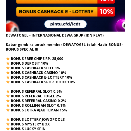
DEWATOGEL - INTERNASIONAL DEWA GRUP (IDN PLAY)
Kabar gembira untuk member DEWATOGEL telah Hadir
BONUS-
BONUS SPECIAL
!!!
BONUS FREE CHIPS RP. 25,000
BONUS DEPOSIT 10%
BONUS CASHBACK SLOT 3%
BONUS CASHBACK CASINO 10%
BONUS CASHBACK E-LOTTERY 10%
BONUS CASHBACK SPORTBOOK 10%
BONUS REFERRAL SLOT 0.5%
BONUS REFERRAL TOGEL 2%
BONUS REFERRAL CASINO 0.2%
BONUS ROLLINGAN SLOT 0.1%
BONUS EXTRA AJAK TEMAN 15%
BONUS LOTTERY JOWOPOOLS
BONUS MYSTERY BOX
BONUS LUCKY SPIN