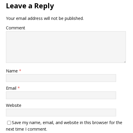
Leave a Reply
Your email address will not be published.
Comment
Name
*
Email
*
Website
Save my name, email, and website in this browser for the
next time I comment.