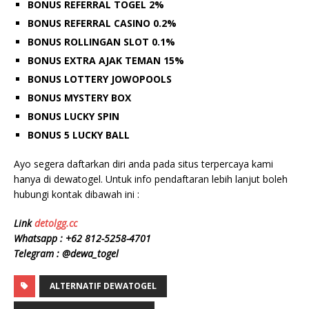
BONUS REFERRAL TOGEL 2%
BONUS REFERRAL CASINO 0.2%
BONUS ROLLINGAN SLOT 0.1%
BONUS EXTRA AJAK TEMAN 15%
BONUS LOTTERY JOWOPOOLS
BONUS MYSTERY BOX
BONUS LUCKY SPIN
BONUS 5 LUCKY BALL
Ayo segera daftarkan diri anda pada situs terpercaya kami
hanya di dewatogel. Untuk info pendaftaran lebih lanjut boleh
hubungi kontak dibawah ini :
Link
detolgg.cc
Whatsapp :
+62 812-5258-4701
Telegram : @dewa_togel
ALTERNATIF DEWATOGEL