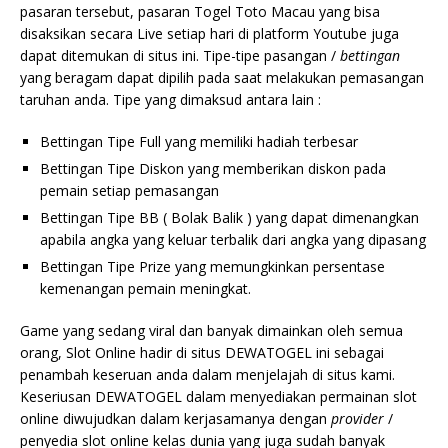
pasaran tersebut, pasaran Togel Toto Macau yang bisa
disaksikan secara Live setiap hari di platform Youtube juga
dapat ditemukan di situs ini. Tipe-tipe pasangan /
bettingan
yang beragam dapat dipilih pada saat melakukan pemasangan
taruhan anda. Tipe yang dimaksud antara lain :
Bettingan Tipe Full yang memiliki hadiah terbesar
Bettingan Tipe Diskon yang memberikan diskon pada
pemain setiap pemasangan
Bettingan Tipe BB ( Bolak Balik ) yang dapat dimenangkan
apabila angka yang keluar terbalik dari angka yang dipasang
Bettingan Tipe Prize yang memungkinkan persentase
kemenangan pemain meningkat.
Game yang sedang viral dan banyak dimainkan oleh semua
orang, Slot Online hadir di situs DEWATOGEL ini sebagai
penambah keseruan anda dalam menjelajah di situs kami.
Keseriusan DEWATOGEL dalam menyediakan permainan slot
online diwujudkan dalam kerjasamanya dengan
provider
/
penyedia slot online kelas dunia yang juga sudah banyak