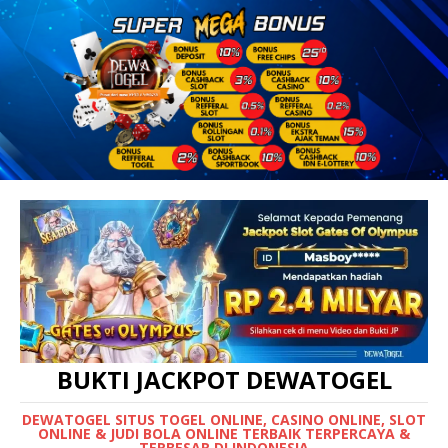
BUKTI JACKPOT DEWATOGEL
DEWATOGEL SITUS TOGEL ONLINE, CASINO ONLINE, SLOT
ONLINE & JUDI BOLA ONLINE TERBAIK TERPERCAYA &
TERBESAR DI INDONESIA