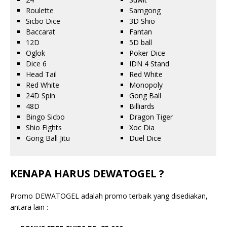
Roulette
Samgong
Sicbo Dice
3D Shio
Baccarat
Fantan
12D
5D ball
Oglok
Poker Dice
Dice 6
IDN 4 Stand
Head Tail
Red White
Red White
Monopoly
24D Spin
Gong Ball
48D
Billiards
Bingo Sicbo
Dragon Tiger
Shio Fights
Xoc Dia
Gong Ball Jitu
Duel Dice
KENAPA HARUS DEWATOGEL ?
Promo DEWATOGEL adalah promo terbaik yang disediakan,
antara lain :