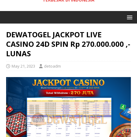
DEWATOGEL JACKPOT LIVE
CASINO 24D SPIN Rp 270.000.000 ,-
LUNAS
May 21, 2023
detoadm