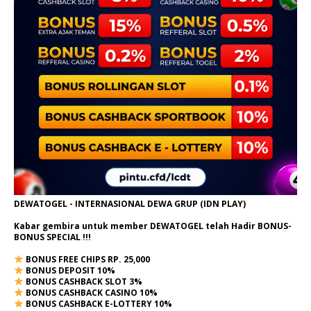
DEWATOGEL - INTERNASIONAL DEWA GRUP (IDN PLAY)
Kabar gembira untuk member DEWATOGEL telah Hadir
BONUS-
BONUS SPECIAL
!!!
BONUS FREE CHIPS RP. 25,000
BONUS DEPOSIT 10%
BONUS CASHBACK SLOT 3%
BONUS CASHBACK CASINO 10%
BONUS CASHBACK E-LOTTERY 10%