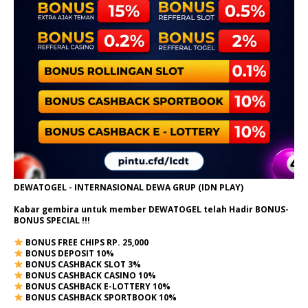
DEWATOGEL - INTERNASIONAL DEWA GRUP (IDN PLAY)
Kabar gembira untuk member DEWATOGEL telah Hadir
BONUS-
BONUS SPECIAL
!!!
BONUS FREE CHIPS RP. 25,000
BONUS DEPOSIT 10%
BONUS CASHBACK SLOT 3%
BONUS CASHBACK CASINO 10%
BONUS CASHBACK E-LOTTERY 10%
BONUS CASHBACK SPORTBOOK 10%