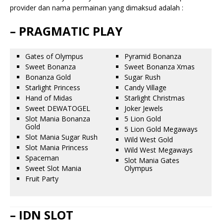
provider dan nama permainan yang dimaksud adalah :
– PRAGMATIC PLAY
Gates of Olympus
Pyramid Bonanza
Sweet Bonanza
Sweet Bonanza Xmas
Bonanza Gold
Sugar Rush
Starlight Princess
Candy Village
Hand of Midas
Starlight Christmas
Sweet DEWATOGEL
Joker Jewels
Slot Mania Bonanza
5 Lion Gold
Gold
5 Lion Gold Megaways
Slot Mania Sugar Rush
Wild West Gold
Slot Mania Princess
Wild West Megaways
Spaceman
Slot Mania Gates
Sweet Slot Mania
Olympus
Fruit Party
– IDN SLOT