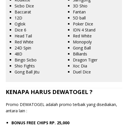
Sicbo Dice
3D Shio
Baccarat
Fantan
12D
5D ball
Oglok
Poker Dice
Dice 6
IDN 4 Stand
Head Tail
Red White
Red White
Monopoly
24D Spin
Gong Ball
48D
Billiards
Bingo Sicbo
Dragon Tiger
Shio Fights
Xoc Dia
Gong Ball Jitu
Duel Dice
KENAPA HARUS DEWATOGEL ?
Promo DEWATOGEL adalah promo terbaik yang disediakan,
antara lain :
BONUS FREE CHIPS RP. 25,000