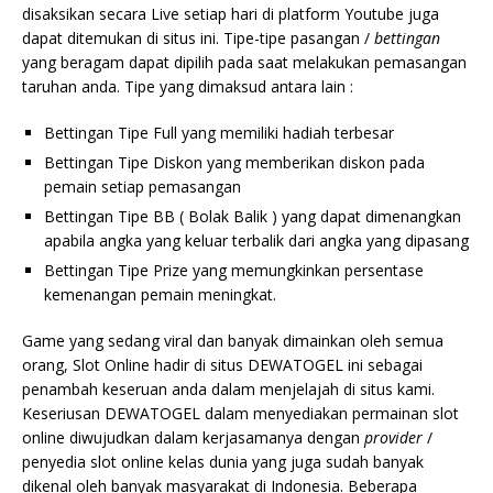
disaksikan secara Live setiap hari di platform Youtube juga
dapat ditemukan di situs ini. Tipe-tipe pasangan /
bettingan
yang beragam dapat dipilih pada saat melakukan pemasangan
taruhan anda. Tipe yang dimaksud antara lain :
Bettingan Tipe Full yang memiliki hadiah terbesar
Bettingan Tipe Diskon yang memberikan diskon pada
pemain setiap pemasangan
Bettingan Tipe BB ( Bolak Balik ) yang dapat dimenangkan
apabila angka yang keluar terbalik dari angka yang dipasang
Bettingan Tipe Prize yang memungkinkan persentase
kemenangan pemain meningkat.
Game yang sedang viral dan banyak dimainkan oleh semua
orang, Slot Online hadir di situs DEWATOGEL ini sebagai
penambah keseruan anda dalam menjelajah di situs kami.
Keseriusan DEWATOGEL dalam menyediakan permainan slot
online diwujudkan dalam kerjasamanya dengan
provider
/
penyedia slot online kelas dunia yang juga sudah banyak
dikenal oleh banyak masyarakat di Indonesia. Beberapa