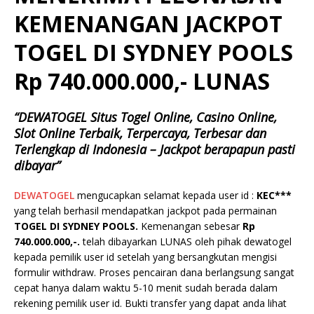
KEMENANGAN JACKPOT
TOGEL DI SYDNEY POOLS
Rp 740.000.000,- LUNAS
“DEWATOGEL Situs Togel Online, Casino Online,
Slot Online Terbaik, Terpercaya, Terbesar dan
Terlengkap di Indonesia – Jackpot berapapun pasti
dibayar”
DEWATOGEL
mengucapkan selamat kepada user id :
KEC***
yang telah berhasil mendapatkan jackpot pada permainan
TOGEL DI SYDNEY POOLS.
Kemenangan sebesar
Rp
740.000.000,-.
telah dibayarkan LUNAS oleh pihak dewatogel
kepada pemilik user id setelah yang bersangkutan mengisi
formulir withdraw. Proses pencairan dana berlangsung sangat
cepat hanya dalam waktu 5-10 menit sudah berada dalam
rekening pemilik user id. Bukti transfer yang dapat anda lihat