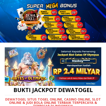
BUKTI JACKPOT DEWATOGEL
DEWATOGEL SITUS TOGEL ONLINE, CASINO ONLINE, SLOT
ONLINE & JUDI BOLA ONLINE TERBAIK TERPERCAYA &
TERBESAR DI INDONESIA