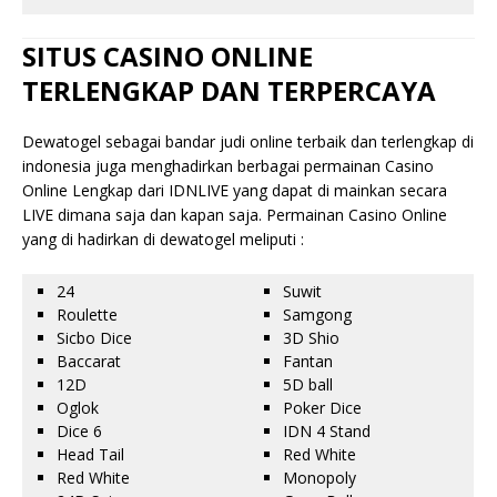
SITUS CASINO ONLINE
TERLENGKAP DAN TERPERCAYA
Dewatogel sebagai bandar judi online terbaik dan terlengkap di
indonesia juga menghadirkan berbagai permainan Casino
Online Lengkap dari IDNLIVE yang dapat di mainkan secara
LIVE dimana saja dan kapan saja. Permainan Casino Online
yang di hadirkan di dewatogel meliputi :
24
Suwit
Roulette
Samgong
Sicbo Dice
3D Shio
Baccarat
Fantan
12D
5D ball
Oglok
Poker Dice
Dice 6
IDN 4 Stand
Head Tail
Red White
Red White
Monopoly