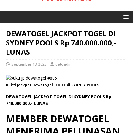
DEWATOGEL JACKPOT TOGEL DI
SYDNEY POOLS Rp 740.000.000,-
LUNAS
September 18, 2023
detoadm
Bukti Jackpot Dewatogel TOGEL di SYDNEY POOLS
DEWATOGEL JACKPOT TOGEL DI SYDNEY POOLS Rp
740.000.000,- LUNAS
MEMBER DEWATOGEL
MENERIMA PELUNASAN