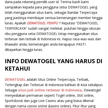
dana pada rekening pemilik user id. Terima kasih kami
sampaikan kepada para pengguna setia DEWATOGEL yang
telah menggunakan situs kami, sebagai Bandar Terpercaya
yang pastinya membayar semua kemenangan member hingga
lunas. Apakah
DEWATOGEL PENIPU
? Reputasi “DEWATOGEL
TERPERCAYA” sudah sangat melekat. puluhan hingga ratusan
ribu pengguna setia DEWATOGEL tetap menggunakan situs
terbesar dan terbaik di Indonesia ini. Hapus rasa was-was dan
khawatir anda, kemenangan anda berapapun PASTI
dibayarkan hingga lunas.
INFO DEWATOGEL YANG HARUS DI
KETAHUI
DEWATOGEL
adalah Situs Online Terpercaya, Terbaik,
Terlengkap dan Terbesar di Indonesia bahkan di Asia sekalipun.
Sebagai
situs judi online terbesar di Indonesia
, Dewatogel
menyediakan permainan seperti Togel online, Slot online,
Sportsbook dan juga Live Casino atau yang biasa dikenal
dengan nama
casino online
(kasino online). Fitur-fitur yang