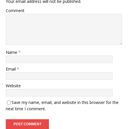
Your email address will not be published.
Comment
Name
*
Email
*
Website
Save my name, email, and website in this browser for the
next time I comment.