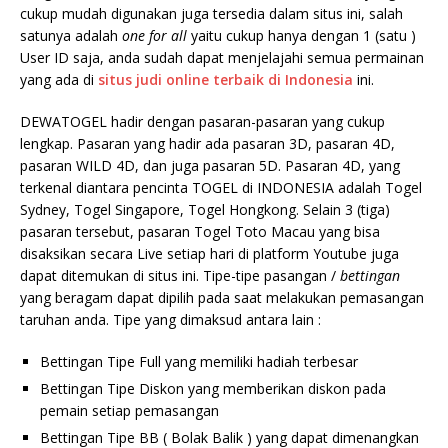
cukup mudah digunakan juga tersedia dalam situs ini, salah
satunya adalah
one for all
yaitu cukup hanya dengan 1 (satu )
User ID saja, anda sudah dapat menjelajahi semua permainan
yang ada di
situs judi online terbaik di Indonesia
ini.
DEWATOGEL hadir dengan pasaran-pasaran yang cukup
lengkap. Pasaran yang hadir ada pasaran 3D, pasaran 4D,
pasaran WILD 4D, dan juga pasaran 5D. Pasaran 4D, yang
terkenal diantara pencinta TOGEL di INDONESIA adalah Togel
Sydney, Togel Singapore, Togel Hongkong. Selain 3 (tiga)
pasaran tersebut, pasaran Togel Toto Macau yang bisa
disaksikan secara Live setiap hari di platform Youtube juga
dapat ditemukan di situs ini. Tipe-tipe pasangan /
bettingan
yang beragam dapat dipilih pada saat melakukan pemasangan
taruhan anda. Tipe yang dimaksud antara lain :
Bettingan Tipe Full yang memiliki hadiah terbesar
Bettingan Tipe Diskon yang memberikan diskon pada
pemain setiap pemasangan
Bettingan Tipe BB ( Bolak Balik ) yang dapat dimenangkan