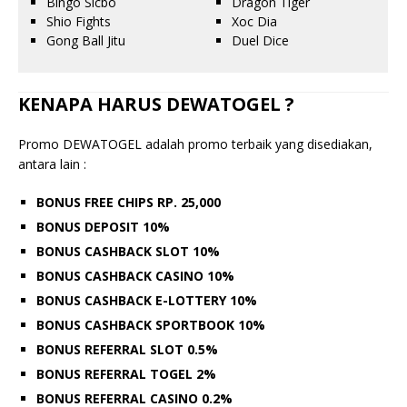
Bingo Sicbo
Dragon Tiger
Shio Fights
Xoc Dia
Gong Ball Jitu
Duel Dice
KENAPA HARUS DEWATOGEL ?
Promo DEWATOGEL adalah promo terbaik yang disediakan,
antara lain :
BONUS FREE CHIPS RP. 25,000
BONUS DEPOSIT 10%
BONUS CASHBACK SLOT 10%
BONUS CASHBACK CASINO 10%
BONUS CASHBACK E-LOTTERY 10%
BONUS CASHBACK SPORTBOOK 10%
BONUS REFERRAL SLOT 0.5%
BONUS REFERRAL TOGEL 2%
BONUS REFERRAL CASINO 0.2%