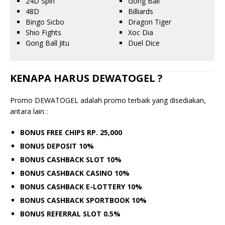
24D Spin
Gong Ball
48D
Billiards
Bingo Sicbo
Dragon Tiger
Shio Fights
Xoc Dia
Gong Ball Jitu
Duel Dice
KENAPA HARUS DEWATOGEL ?
Promo DEWATOGEL adalah promo terbaik yang disediakan,
antara lain :
BONUS FREE CHIPS RP. 25,000
BONUS DEPOSIT 10%
BONUS CASHBACK SLOT 10%
BONUS CASHBACK CASINO 10%
BONUS CASHBACK E-LOTTERY 10%
BONUS CASHBACK SPORTBOOK 10%
BONUS REFERRAL SLOT 0.5%