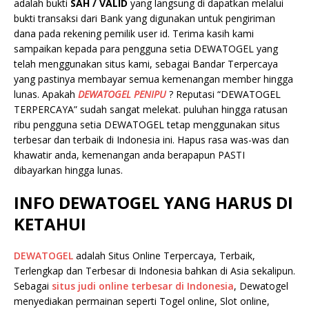
adalah bukti
SAH / VALID
yang langsung di dapatkan melalui
bukti transaksi dari Bank yang digunakan untuk pengiriman
dana pada rekening pemilik user id. Terima kasih kami
sampaikan kepada para pengguna setia DEWATOGEL yang
telah menggunakan situs kami, sebagai Bandar Terpercaya
yang pastinya membayar semua kemenangan member hingga
lunas. Apakah
DEWATOGEL PENIPU
? Reputasi “DEWATOGEL
TERPERCAYA” sudah sangat melekat. puluhan hingga ratusan
ribu pengguna setia DEWATOGEL tetap menggunakan situs
terbesar dan terbaik di Indonesia ini. Hapus rasa was-was dan
khawatir anda, kemenangan anda berapapun PASTI
dibayarkan hingga lunas.
INFO DEWATOGEL YANG HARUS DI
KETAHUI
DEWATOGE
L
adalah Situs Online Terpercaya, Terbaik,
Terlengkap dan Terbesar di Indonesia bahkan di Asia sekalipun.
Sebagai
situs judi online terbesar di Indonesia
, Dewatogel
menyediakan permainan seperti Togel online, Slot online,