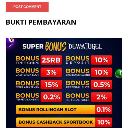
BUKTI PEMBAYARAN