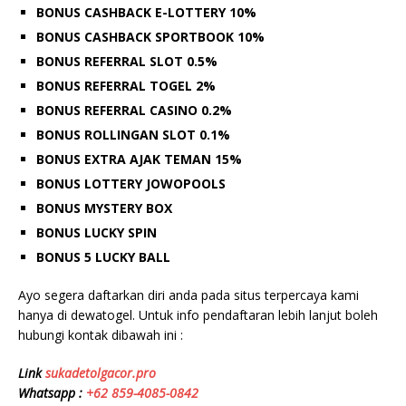
BONUS CASHBACK E-LOTTERY 10%
BONUS CASHBACK SPORTBOOK 10%
BONUS REFERRAL SLOT 0.5%
BONUS REFERRAL TOGEL 2%
BONUS REFERRAL CASINO 0.2%
BONUS ROLLINGAN SLOT 0.1%
BONUS EXTRA AJAK TEMAN 15%
BONUS LOTTERY JOWOPOOLS
BONUS MYSTERY BOX
BONUS LUCKY SPIN
BONUS 5 LUCKY BALL
Ayo segera daftarkan diri anda pada situs terpercaya kami
hanya di dewatogel. Untuk info pendaftaran lebih lanjut boleh
hubungi kontak dibawah ini :
Link
sukadetolgacor.pro
Whatsapp :
+62 859
-4085-0842