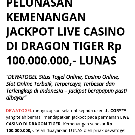
PELUNASAN
KEMENANGAN
JACKPOT LIVE CASINO
DI DRAGON TIGER Rp
100.000.000,- LUNAS
“DEWATOGEL Situs Togel Online, Casino Online,
Slot Online Terbaik, Terpercaya, Terbesar dan
Terlengkap di Indonesia – Jackpot berapapun pasti
dibayar”
DEWATOGEL
mengucapkan selamat kepada user id :
COR***
yang telah berhasil mendapatkan jackpot pada permainan
LIVE
CASINO DI DRAGON TIGER.
Kemenangan sebesar
Rp
100.000.000
,-.
telah dibayarkan LUNAS oleh pihak dewatogel