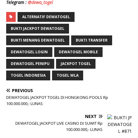
Telegram :
@dewa_togel
ALTERNATIF DEWATOGEL
BUKTI JACKPOT DEWATOGEL
BUKTI MENANG DEWATOGEL
BUKTI TRANSFER
DEWATOGEL LOGIN
DEWATOGEL MOBILE
DEWATOGEL PENIPU
JACKPOT TOGEL
TOGEL INDONESIA
TOGEL WLA
PREVIOUS
DEWATOGEL JACKPOT TOGEL DI HONGKONG POOLS Rp
100.000.000,- LUNAS
NEXT
DEWATOGEL JACKPOT LIVE CASINO DI SUWIT Rp
100.000.000,- LUNAS