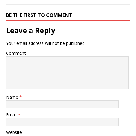
BE THE FIRST TO COMMENT
Leave a Reply
Your email address will not be published.
Comment
Name
*
Email
*
Website