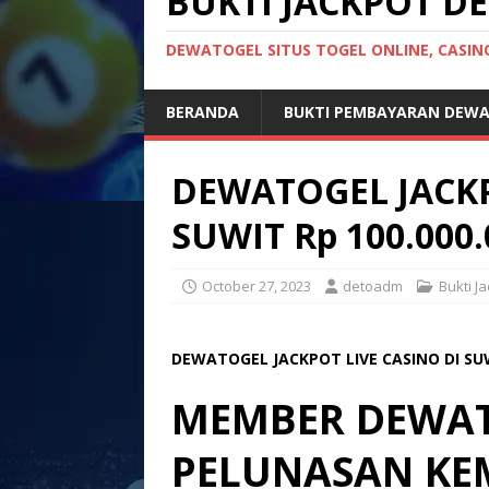
BUKTI JACKPOT D
DEWATOGEL SITUS TOGEL ONLINE, CASINO
BERANDA
BUKTI PEMBAYARAN DEW
DEWATOGEL JACKP
SUWIT Rp 100.000.
October 27, 2023
detoadm
Bukti 
DEWATOGEL JACKPOT LIVE CASINO DI SUW
MEMBER DEWA
PELUNASAN KE