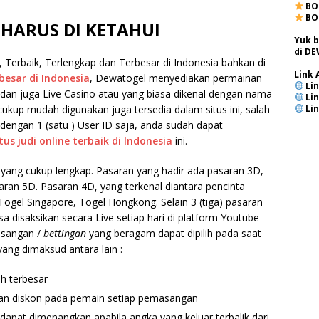
BO
BO
HARUS DI KETAHUI
Yuk b
di D
, Terbaik, Terlengkap dan Terbesar di Indonesia bahkan di
Link 
rbesar di Indonesia
, Dewatogel menyediakan permainan
Lin
k dan juga Live Casino atau yang biasa dikenal dengan nama
Lin
g cukup mudah digunakan juga tersedia dalam situs ini, salah
Lin
dengan 1 (satu ) User ID saja, anda sudah dapat
itus judi online terbaik di Indonesia
ini.
ang cukup lengkap. Pasaran yang hadir ada pasaran 3D,
ran 5D. Pasaran 4D, yang terkenal diantara pencinta
gel Singapore, Togel Hongkong. Selain 3 (tiga) pasaran
a disaksikan secara Live setiap hari di platform Youtube
pasangan /
bettingan
yang beragam dapat dipilih pada saat
ng dimaksud antara lain :
ah terbesar
an diskon pada pemain setiap pemasangan
 dapat dimenangkan apabila angka yang keluar terbalik dari