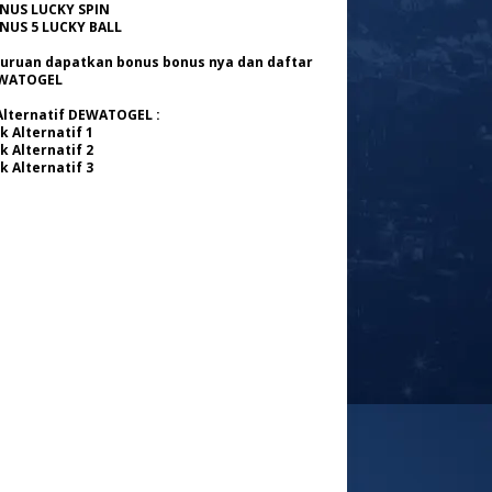
NUS LUCKY SPIN
NUS 5 LUCKY BALL
uruan dapatkan bonus bonus nya dan daftar
EWATOGEL
Alternatif
DEWATOGEL
:
k Alternatif 1
k Alternatif 2
k Alternatif 3