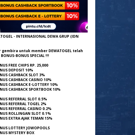
TOGEL - INTERNASIONAL DEWA GRUP (IDN
r gembira untuk member DEWATOGEL telah
r
BONUS-BONUS SPECIAL
!!!
US FREE CHIPS RP. 25,000
NUS DEPOSIT 10%
NUS CASHBACK SLOT 3%
NUS CASHBACK CASINO 10%
NUS CASHBACK E-LOTTERY 10%
NUS CASHBACK SPORTBOOK 10%
NUS REFERRAL SLOT 0.5%
NUS REFERRAL TOGEL 2%
NUS REFERRAL CASINO 0.2%
NUS ROLLINGAN SLOT 0.1%
NUS EXTRA AJAK TEMAN 15%
NUS LOTTERY JOWOPOOLS
NUS MYSTERY BOX