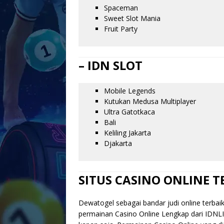
Spaceman
Sweet Slot Mania
Fruit Party
– IDN SLOT
Mobile Legends
Kutukan Medusa Multiplayer
Ultra Gatotkaca
Bali
Keliling Jakarta
Djakarta
SITUS CASINO ONLINE 
Dewatogel sebagai bandar judi online terbai
permainan Casino Online Lengkap dari IDNLI