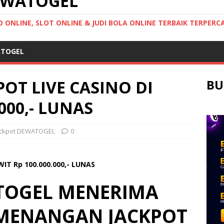
EWATOGEL
 ONLINE, SLOT ONLINE & JUDI BOLA ONLINE TERBAIK TERPERCA
ATOGEL
OT LIVE CASINO DI
BU
000,- LUNAS
Jackpot DEWATOGEL
0
IT Rp 100.000.000,- LUNAS
TOGEL MENERIMA
MENANGAN JACKPOT