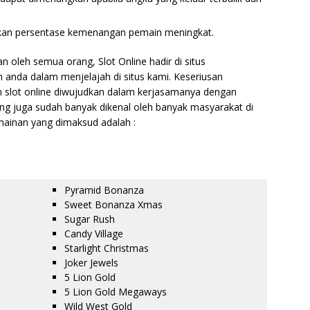
nkan persentase kemenangan pemain meningkat.
 oleh semua orang, Slot Online hadir di situs
nda dalam menjelajah di situs kami. Keseriusan
lot online diwujudkan dalam kerjasamanya dengan
yang juga sudah banyak dikenal oleh banyak masyarakat di
mainan yang dimaksud adalah :
Pyramid Bonanza
Sweet Bonanza Xmas
Sugar Rush
Candy Village
Starlight Christmas
Joker Jewels
5 Lion Gold
5 Lion Gold Megaways
Wild West Gold