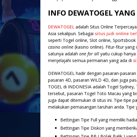
INFO DEWATOGEL YANG 
DEWATOGE
L
adalah Situs Online Terpercaya
Asia sekalipun. Sebagai
situs judi online te
seperti Togel online, Slot online, Sportsboo
casino online
(kasino online). Fitur-fitur yan
satunya adalah
one for all
yaitu cukup hanya 
menjelajahi semua permainan yang ada di
s
DEWATOGEL hadir dengan pasaran-pasaran y
pasaran 4D, pasaran WILD 4D, dan juga pasa
TOGEL di INDONESIA adalah Togel Sydney, To
tersebut, pasaran Togel Toto Macau yang bis
juga dapat ditemukan di situs ini. Tipe-tipe 
melakukan pemasangan taruhan anda. Tipe ya
Bettingan Tipe Full yang memiliki hadi
Bettingan Tipe Diskon yang memberik
Bettingan Tipe BB ( Bolak Balik ) yang