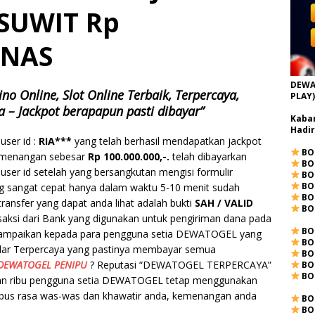
 SUWIT Rp
UNAS
DEWA
no Online, Slot Online Terbaik, Terpercaya,
PLAY)
a – Jackpot berapapun pasti dibayar”
Kaba
Hadi
ser id :
RIA***
yang telah berhasil mendapatkan jackpot
BON
menangan sebesar
Rp
100.000.000
,-.
telah dibayarkan
BO
ser id setelah yang bersangkutan mengisi formulir
BO
BO
ng sangat cepat hanya dalam waktu 5-10 menit sudah
BO
transfer yang dapat anda lihat adalah bukti
SAH / VALID
BO
nsaksi dari Bank yang digunakan untuk pengiriman dana pada
BO
mi sampaikan kepada para pengguna setia DEWATOGEL yang
BO
ndar Terpercaya yang pastinya membayar semua
BO
DEWATOGEL PENIPU
? Reputasi “DEWATOGEL TERPERCAYA”
BO
BO
usan ribu pengguna setia DEWATOGEL tetap menggunakan
. Hapus rasa was-was dan khawatir anda, kemenangan anda
BO
BO