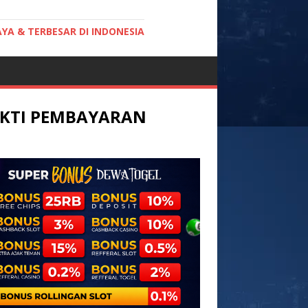
YA & TERBESAR DI INDONESIA
KTI PEMBAYARAN