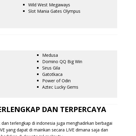
Wild West Megaways
Slot Mania Gates Olympus
Medusa
Domino QQ Big Win
Sirus Gila
Gatotkaca
Power of Odin
Aztec Lucky Gems
TERLENGKAP DAN TERPERCAYA
k dan terlengkap di indonesia juga menghadirkan berbagai
VE yang dapat di mainkan secara LIVE dimana saja dan