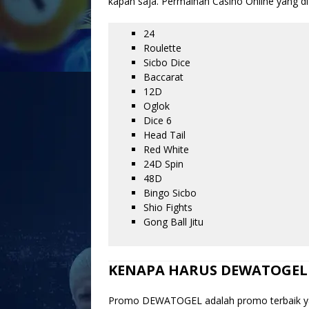
kapan saja. Permainan Casino Online yang di 
24
Roulette
Sicbo Dice
Baccarat
12D
Oglok
Dice 6
Head Tail
Red White
24D Spin
48D
Bingo Sicbo
Shio Fights
Gong Ball Jitu
KENAPA HARUS DEWATOGEL
Promo DEWATOGEL adalah promo terbaik yang