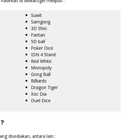
hadirkan di dewatogel meliputi :
Suwit
Samgong
3D Shio
Fantan
5D ball
Poker Dice
IDN 4 Stand
Red White
Monopoly
Gong Ball
Billiards
Dragon Tiger
Xoc Dia
Duel Dice
 ?
 disediakan, antara lain :