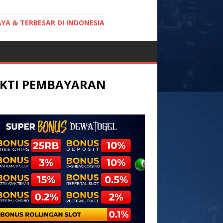
YA & TERBESAR DI INDONESIA
KTI PEMBAYARAN