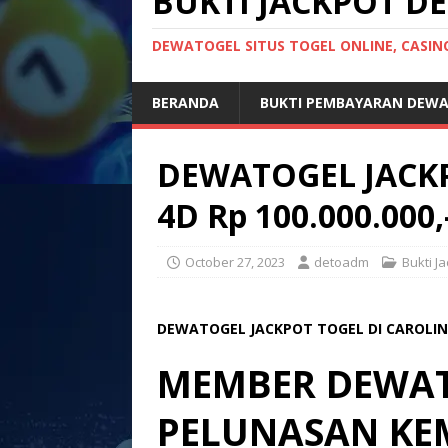
BUKTI JACKPOT D
DEWATOGEL SITUS TOGEL ONLINE, CASINO
BERANDA
BUKTI PEMBAYARAN DEW
DEWATOGEL JACKP
4D Rp 100.000.000
October 27, 2023
detoadm
Bukti 
DEWATOGEL JACKPOT TOGEL DI CAROLINA 
MEMBER DEWA
PELUNASAN KE