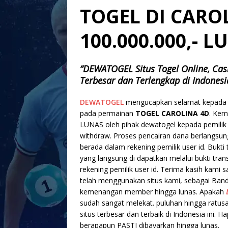
TOGEL DI CARO
100.000.000,- L
“DEWATOGEL Situs Togel Online, Casi
Terbesar dan Terlengkap di Indonesi
DEWATOGEL
mengucapkan selamat kepada u
pada permainan
TOGEL CAROLINA 4D
.
Kem
LUNAS oleh pihak dewatogel kepada pemilik u
withdraw. Proses pencairan dana berlangsu
berada dalam rekening pemilik user id. Bukti 
yang langsung di dapatkan melalui bukti tra
rekening pemilik user id. Terima kasih ka
telah menggunakan situs kami, sebagai Ba
kemenangan member hingga lunas. Apakah
sudah sangat melekat. puluhan hingga rat
situs terbesar dan terbaik di Indonesia ini
berapapun PASTI dibayarkan hingga lunas.