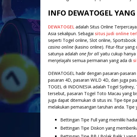
INFO DEWATOGEL YANG 
DEWATOGE
L
adalah Situs Online Terpercaya
Asia sekalipun. Sebagai
situs judi online te
seperti Togel online, Slot online, Sportsboo
casino online
(kasino online). Fitur-fitur yan
satunya adalah
one for all
yaitu cukup hanya 
menjelajahi semua permainan yang ada di
s
DEWATOGEL hadir dengan pasaran-pasaran y
pasaran 4D, pasaran WILD 4D, dan juga pasa
TOGEL di INDONESIA adalah Togel Sydney, To
tersebut, pasaran Togel Toto Macau yang bis
juga dapat ditemukan di situs ini. Tipe-tipe 
melakukan pemasangan taruhan anda. Tipe ya
Bettingan Tipe Full yang memiliki hadi
Bettingan Tipe Diskon yang memberik
Bettingan Tipe BB ( Bolak Balik ) yang