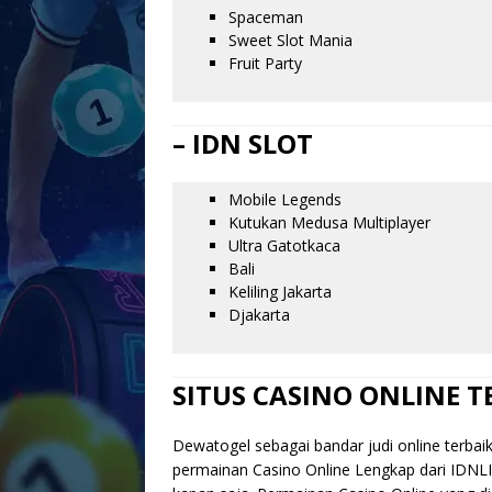
Spaceman
Sweet Slot Mania
Fruit Party
– IDN SLOT
Mobile Legends
Kutukan Medusa Multiplayer
Ultra Gatotkaca
Bali
Keliling Jakarta
Djakarta
SITUS CASINO ONLINE 
Dewatogel sebagai bandar judi online terbai
permainan Casino Online Lengkap dari IDNLI