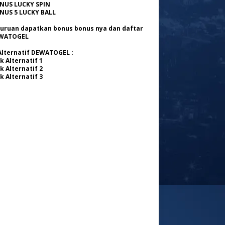
NUS LUCKY SPIN
NUS 5 LUCKY BALL
uruan dapatkan bonus bonus nya dan daftar
EWATOGEL
Alternatif
DEWATOGEL
:
k Alternatif 1
k Alternatif 2
k Alternatif 3