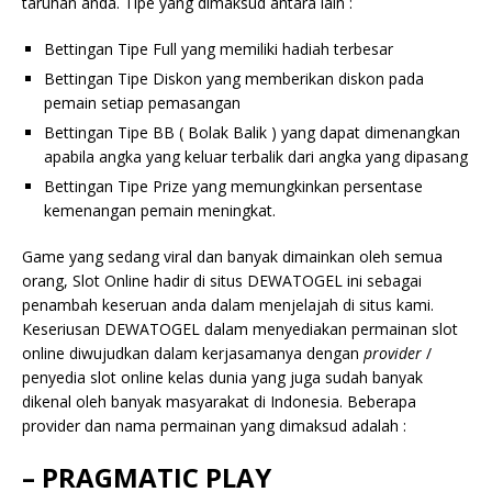
taruhan anda. Tipe yang dimaksud antara lain :
Bettingan Tipe Full yang memiliki hadiah terbesar
Bettingan Tipe Diskon yang memberikan diskon pada
pemain setiap pemasangan
Bettingan Tipe BB ( Bolak Balik ) yang dapat dimenangkan
apabila angka yang keluar terbalik dari angka yang dipasang
Bettingan Tipe Prize yang memungkinkan persentase
kemenangan pemain meningkat.
Game yang sedang viral dan banyak dimainkan oleh semua
orang, Slot Online hadir di situs DEWATOGEL ini sebagai
penambah keseruan anda dalam menjelajah di situs kami.
Keseriusan DEWATOGEL dalam menyediakan permainan slot
online diwujudkan dalam kerjasamanya dengan
provider
/
penyedia slot online kelas dunia yang juga sudah banyak
dikenal oleh banyak masyarakat di Indonesia. Beberapa
provider dan nama permainan yang dimaksud adalah :
– PRAGMATIC PLAY