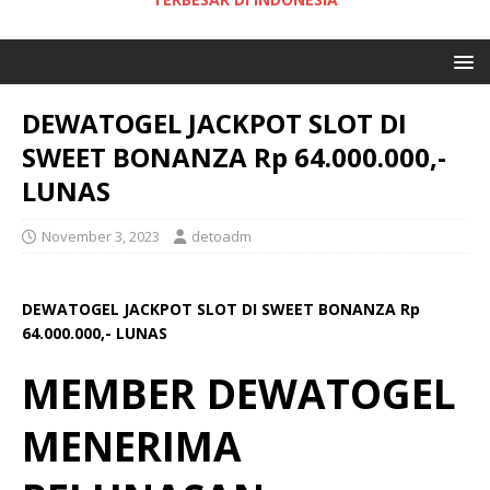
DEWATOGEL JACKPOT SLOT DI
SWEET BONANZA Rp 64.000.000,-
LUNAS
November 3, 2023
detoadm
DEWATOGEL JACKPOT SLOT DI SWEET BONANZA Rp
64.000.000,- LUNAS
MEMBER DEWATOGEL
MENERIMA