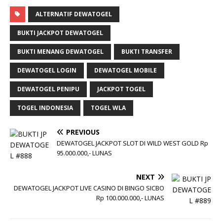
ALTERNATIF DEWATOGEL
BUKTI JACKPOT DEWATOGEL
BUKTI MENANG DEWATOGEL
BUKTI TRANSFER
DEWATOGEL LOGIN
DEWATOGEL MOBILE
DEWATOGEL PENIPU
JACKPOT TOGEL
TOGEL INDONESIA
TOGEL WLA
PREVIOUS
DEWATOGEL JACKPOT SLOT DI WILD WEST GOLD Rp
95.000.000,- LUNAS
NEXT
DEWATOGEL JACKPOT LIVE CASINO DI BINGO SICBO
Rp 100.000.000,- LUNAS