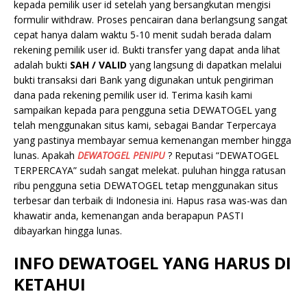
kepada pemilik user id setelah yang bersangkutan mengisi
formulir withdraw. Proses pencairan dana berlangsung sangat
cepat hanya dalam waktu 5-10 menit sudah berada dalam
rekening pemilik user id. Bukti transfer yang dapat anda lihat
adalah bukti
SAH / VALID
yang langsung di dapatkan melalui
bukti transaksi dari Bank yang digunakan untuk pengiriman
dana pada rekening pemilik user id. Terima kasih kami
sampaikan kepada para pengguna setia DEWATOGEL yang
telah menggunakan situs kami, sebagai Bandar Terpercaya
yang pastinya membayar semua kemenangan member hingga
lunas. Apakah
DEWATOGEL PENIPU
? Reputasi “DEWATOGEL
TERPERCAYA” sudah sangat melekat. puluhan hingga ratusan
ribu pengguna setia DEWATOGEL tetap menggunakan situs
terbesar dan terbaik di Indonesia ini. Hapus rasa was-was dan
khawatir anda, kemenangan anda berapapun PASTI
dibayarkan hingga lunas.
INFO DEWATOGEL YANG HARUS DI
KETAHUI