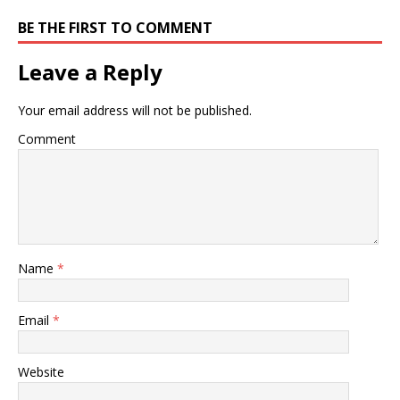
BE THE FIRST TO COMMENT
Leave a Reply
Your email address will not be published.
Comment
Name
*
Email
*
Website