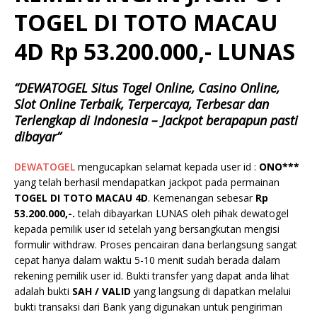
TOGEL DI TOTO MACAU
4D Rp 53.200.000,- LUNAS
“DEWATOGEL Situs Togel Online, Casino Online,
Slot Online Terbaik, Terpercaya, Terbesar dan
Terlengkap di Indonesia – Jackpot berapapun pasti
dibayar”
DEWATOGEL
mengucapkan selamat kepada user id :
ONO***
yang telah berhasil mendapatkan jackpot pada permainan
TOGEL DI TOTO MACAU 4D
. Kemenangan sebesar
Rp
53.200.000,-.
telah dibayarkan LUNAS oleh pihak dewatogel
kepada pemilik user id setelah yang bersangkutan mengisi
formulir withdraw. Proses pencairan dana berlangsung sangat
cepat hanya dalam waktu 5-10 menit sudah berada dalam
rekening pemilik user id. Bukti transfer yang dapat anda lihat
adalah bukti
SAH / VALID
yang langsung di dapatkan melalui
bukti transaksi dari Bank yang digunakan untuk pengiriman