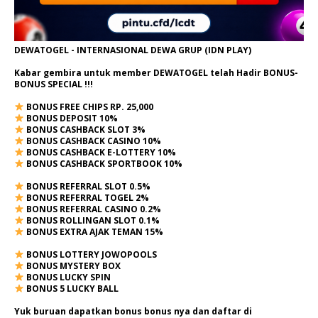
DEWATOGEL - INTERNASIONAL DEWA GRUP (IDN PLAY)
Kabar gembira untuk member DEWATOGEL telah Hadir
BONUS-
BONUS SPECIAL
!!!
BONUS FREE CHIPS RP. 25,000
BONUS DEPOSIT 10%
BONUS CASHBACK SLOT 3%
BONUS CASHBACK CASINO 10%
BONUS CASHBACK E-LOTTERY 10%
BONUS CASHBACK SPORTBOOK 10%
BONUS REFERRAL SLOT 0.5%
BONUS REFERRAL TOGEL 2%
BONUS REFERRAL CASINO 0.2%
BONUS ROLLINGAN SLOT 0.1%
BONUS EXTRA AJAK TEMAN 15%
BONUS LOTTERY JOWOPOOLS
BONUS MYSTERY BOX
BONUS LUCKY SPIN
BONUS 5 LUCKY BALL
Yuk buruan dapatkan bonus bonus nya dan daftar di