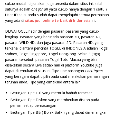
cukup mudah digunakan juga tersedia dalam situs ini, salah
satunya adalah
one for all
yaitu cukup hanya dengan 1 (satu )
User ID saja, anda sudah dapat menjelajahi semua permainan
yang ada di
situs judi online terbaik di Indonesia
ini.
DEWATOGEL hadir dengan pasaran-pasaran yang cukup
lengkap. Pasaran yang hadir ada pasaran 3D, pasaran 4D,
pasaran WILD 4D, dan juga pasaran 5D. Pasaran 4D, yang
terkenal diantara pencinta TOGEL di INDONESIA adalah Togel
Sydney, Togel Singapore, Togel Hongkong. Selain 3 (tiga)
pasaran tersebut, pasaran Togel Toto Macau yang bisa
disaksikan secara Live setiap hari di platform Youtube juga
dapat ditemukan di situs ini. Tipe-tipe pasangan /
bettingan
yang beragam dapat dipilih pada saat melakukan pemasangan
taruhan anda. Tipe yang dimaksud antara lain :
Bettingan Tipe Full yang memiliki hadiah terbesar
Bettingan Tipe Diskon yang memberikan diskon pada
pemain setiap pemasangan
Bettingan Tipe BB ( Bolak Balik ) yang dapat dimenangkan