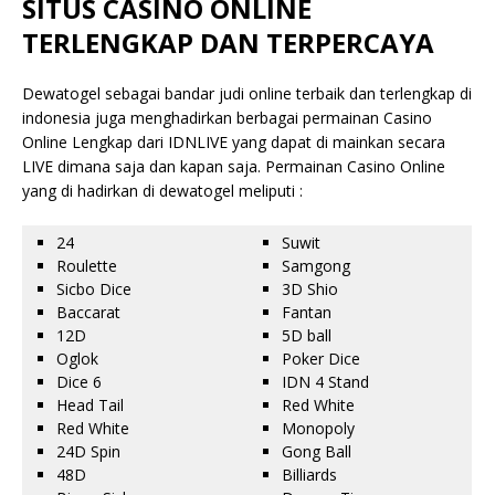
SITUS CASINO ONLINE
TERLENGKAP DAN TERPERCAYA
Dewatogel sebagai bandar judi online terbaik dan terlengkap di
indonesia juga menghadirkan berbagai permainan Casino
Online Lengkap dari IDNLIVE yang dapat di mainkan secara
LIVE dimana saja dan kapan saja. Permainan Casino Online
yang di hadirkan di dewatogel meliputi :
24
Suwit
Roulette
Samgong
Sicbo Dice
3D Shio
Baccarat
Fantan
12D
5D ball
Oglok
Poker Dice
Dice 6
IDN 4 Stand
Head Tail
Red White
Red White
Monopoly
24D Spin
Gong Ball
48D
Billiards