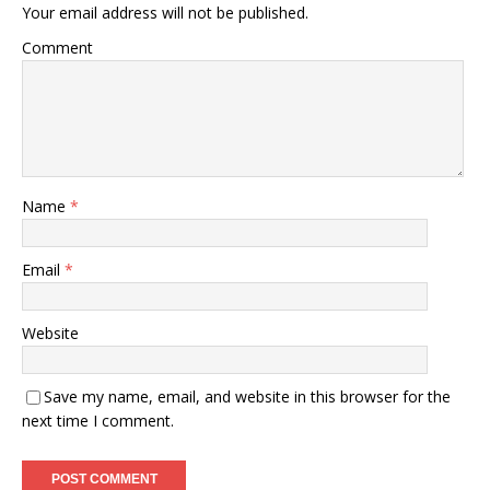
Your email address will not be published.
Comment
Name
*
Email
*
Website
Save my name, email, and website in this browser for the
next time I comment.