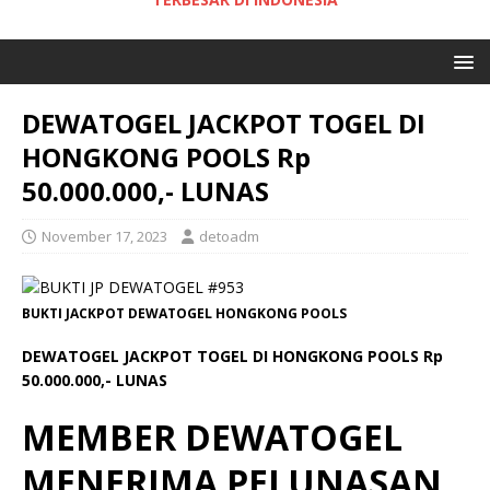
DEWATOGEL JACKPOT TOGEL DI
HONGKONG POOLS Rp
50.000.000,- LUNAS
November 17, 2023
detoadm
BUKTI JACKPOT DEWATOGEL HONGKONG POOLS
DEWATOGEL JACKPOT TOGEL DI HONGKONG POOLS Rp
50.000.000,- LUNAS
MEMBER DEWATOGEL
MENERIMA PELUNASAN