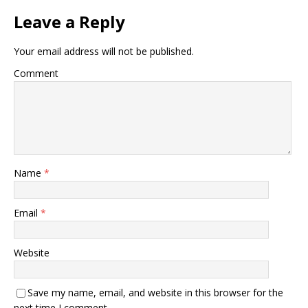
Leave a Reply
Your email address will not be published.
Comment
Name
*
Email
*
Website
Save my name, email, and website in this browser for the
next time I comment.