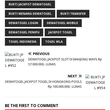
BUKTI JACKPOT DEWATOGEL
BUKTI MENANG DEWATOGEL
BUKTI TRANSFER
DEWATOGEL LOGIN
DEWATOGEL MOBILE
DEWATOGEL PENIPU
JACKPOT TOGEL
TOGEL INDONESIA
TOGEL WLA
PREVIOUS
DEWATOGEL JACKPOT SLOT DI MAHJONG WAYS Rp
57.000.000,- LUNAS
NEXT
DEWATOGEL JACKPOT TOGEL DI HONGKONG POOLS
Rp 100.000.000,- LUNAS
BE THE FIRST TO COMMENT