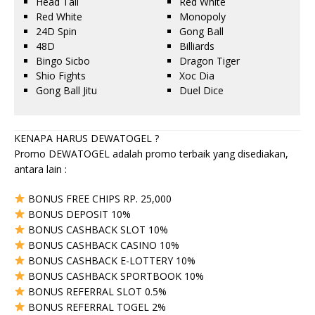
Head Tail
Red White
Red White
Monopoly
24D Spin
Gong Ball
48D
Billiards
Bingo Sicbo
Dragon Tiger
Shio Fights
Xoc Dia
Gong Ball Jitu
Duel Dice
KENAPA HARUS DEWATOGEL ?
Promo DEWATOGEL adalah promo terbaik yang disediakan,
antara lain :
BONUS FREE CHIPS RP. 25,000
BONUS DEPOSIT 10%
BONUS CASHBACK SLOT 10%
BONUS CASHBACK CASINO 10%
BONUS CASHBACK E-LOTTERY 10%
BONUS CASHBACK SPORTBOOK 10%
BONUS REFERRAL SLOT 0.5%
BONUS REFERRAL TOGEL 2%