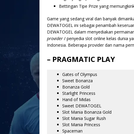
Bettingan Tipe Prize yang memungki
Game yang sedang viral dan banyak dimainkan
DEWATOGEL ini sebagai penambah keseruan a
DEWATOGEL dalam menyediakan permainan s
provider
/ penyedia slot online kelas dunia 
Indonesia. Beberapa provider dan nama per
– PRAGMATIC PLAY
Gates of Olympus
Sweet Bonanza
Bonanza Gold
Starlight Princess
Hand of Midas
Sweet DEWATOGEL
Slot Mania Bonanza Gold
Slot Mania Sugar Rush
Slot Mania Princess
Spaceman