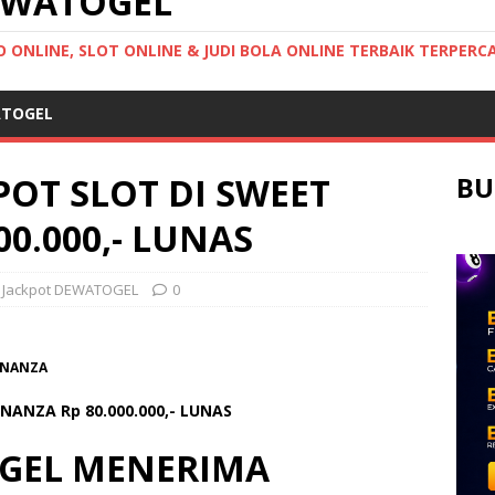
EWATOGEL
 ONLINE, SLOT ONLINE & JUDI BOLA ONLINE TERBAIK TERPERCA
ATOGEL
OT SLOT DI SWEET
BU
0.000,- LUNAS
i Jackpot DEWATOGEL
0
ONANZA
NANZA Rp 80.000.000,- LUNAS
GEL MENERIMA