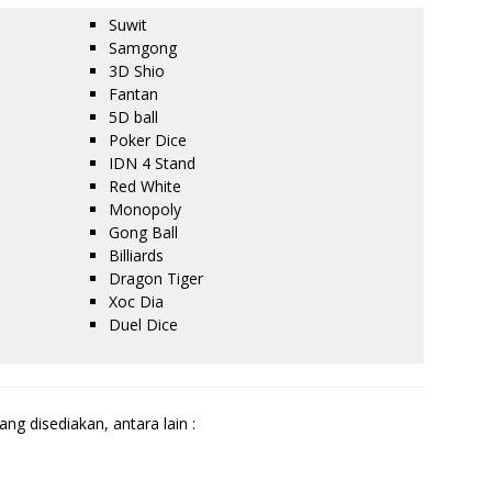
Suwit
Samgong
3D Shio
Fantan
5D ball
Poker Dice
IDN 4 Stand
Red White
Monopoly
Gong Ball
Billiards
Dragon Tiger
Xoc Dia
Duel Dice
 disediakan, antara lain :