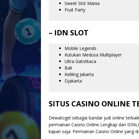
Sweet Slot Mania
Fruit Party
– IDN SLOT
Mobile Legends
Kutukan Medusa Multiplayer
Ultra Gatotkaca
Bali
Keliling Jakarta
Djakarta
SITUS CASINO ONLINE 
Dewatogel sebagai bandar judi online terbai
permainan Casino Online Lengkap dari IDNLI
kapan saja. Permainan Casino Online yang di 