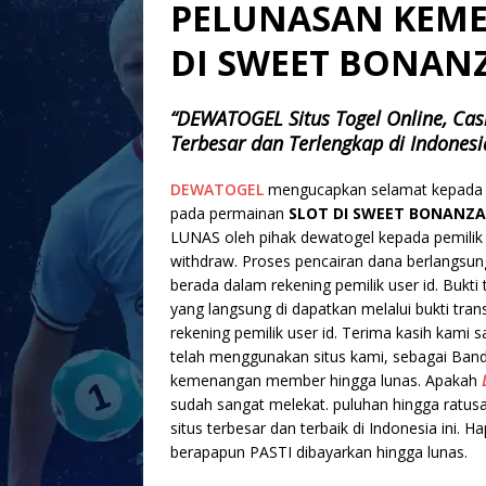
PELUNASAN KEME
DI SWEET BONANZA
“DEWATOGEL Situs Togel Online, Casi
Terbesar dan Terlengkap di Indonesi
DEWATOGEL
mengucapkan selamat kepada u
pada permainan
SLOT DI SWEET BONANZ
LUNAS oleh pihak dewatogel kepada pemilik u
withdraw. Proses pencairan dana berlangsu
berada dalam rekening pemilik user id. Bukti 
yang langsung di dapatkan melalui bukti tra
rekening pemilik user id. Terima kasih ka
telah menggunakan situs kami, sebagai Ba
kemenangan member hingga lunas. Apakah
sudah sangat melekat. puluhan hingga rat
situs terbesar dan terbaik di Indonesia ini
berapapun PASTI dibayarkan hingga lunas.