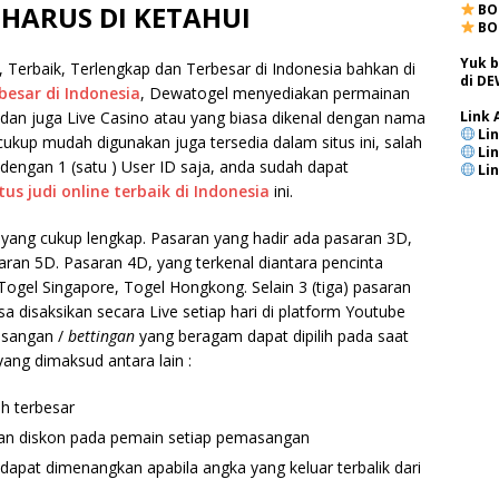
HARUS DI KETAHUI
BO
BO
Yuk b
, Terbaik, Terlengkap dan Terbesar di Indonesia bahkan di
di D
rbesar di Indonesia
, Dewatogel menyediakan permainan
k dan juga Live Casino atau yang biasa dikenal dengan nama
Link 
Lin
g cukup mudah digunakan juga tersedia dalam situs ini, salah
Lin
dengan 1 (satu ) User ID saja, anda sudah dapat
Lin
itus judi online terbaik di Indonesia
ini.
ang cukup lengkap. Pasaran yang hadir ada pasaran 3D,
ran 5D. Pasaran 4D, yang terkenal diantara pencinta
gel Singapore, Togel Hongkong. Selain 3 (tiga) pasaran
a disaksikan secara Live setiap hari di platform Youtube
pasangan /
bettingan
yang beragam dapat dipilih pada saat
ng dimaksud antara lain :
ah terbesar
an diskon pada pemain setiap pemasangan
 dapat dimenangkan apabila angka yang keluar terbalik dari