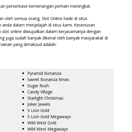
nkan persentase kemenangan pemain meningkat.
 oleh semua orang, Slot Online hadir di situs
nda dalam menjelajah di situs kami. Keseriusan
lot online diwujudkan dalam kerjasamanya dengan
yang juga sudah banyak dikenal oleh banyak masyarakat di
mainan yang dimaksud adalah :
Pyramid Bonanza
Sweet Bonanza Xmas
Sugar Rush
Candy Village
Starlight Christmas
Joker Jewels
5 Lion Gold
5 Lion Gold Megaways
Wild West Gold
Wild West Megaways