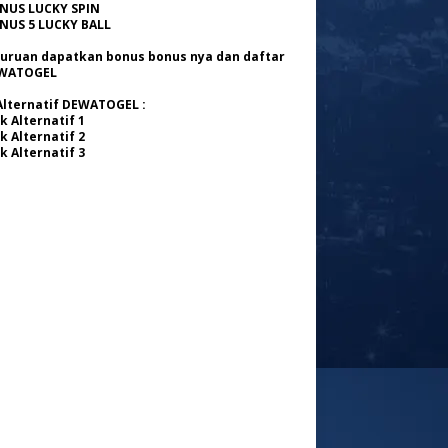
NUS LUCKY SPIN
NUS 5 LUCKY BALL
uruan dapatkan bonus bonus nya dan daftar
EWATOGEL
Alternatif
DEWATOGEL
:
k Alternatif 1
k Alternatif 2
k Alternatif 3