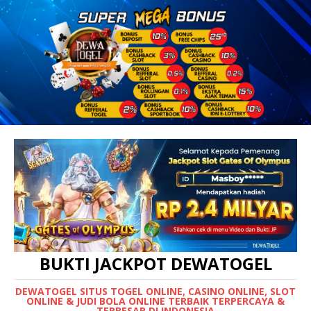
BUKTI JACKPOT DEWATOGEL
DEWATOGEL SITUS TOGEL ONLINE, CASINO ONLINE, SLOT
ONLINE & JUDI BOLA ONLINE TERBAIK TERPERCAYA &
TERBESAR DI INDONESIA