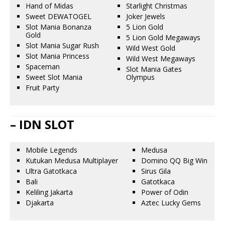
Hand of Midas
Starlight Christmas
Sweet DEWATOGEL
Joker Jewels
Slot Mania Bonanza
5 Lion Gold
Gold
5 Lion Gold Megaways
Slot Mania Sugar Rush
Wild West Gold
Slot Mania Princess
Wild West Megaways
Spaceman
Slot Mania Gates
Sweet Slot Mania
Olympus
Fruit Party
– IDN SLOT
Mobile Legends
Medusa
Kutukan Medusa Multiplayer
Domino QQ Big Win
Ultra Gatotkaca
Sirus Gila
Bali
Gatotkaca
Keliling Jakarta
Power of Odin
Djakarta
Aztec Lucky Gems