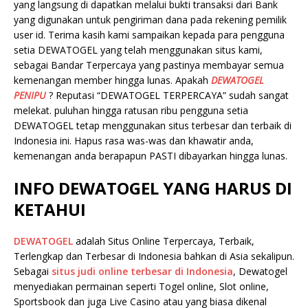
yang langsung di dapatkan melalui bukti transaksi dari Bank
yang digunakan untuk pengiriman dana pada rekening pemilik
user id. Terima kasih kami sampaikan kepada para pengguna
setia DEWATOGEL yang telah menggunakan situs kami,
sebagai Bandar Terpercaya yang pastinya membayar semua
kemenangan member hingga lunas. Apakah
DEWATOGEL
PENIPU
? Reputasi “DEWATOGEL TERPERCAYA” sudah sangat
melekat. puluhan hingga ratusan ribu pengguna setia
DEWATOGEL tetap menggunakan situs terbesar dan terbaik di
Indonesia ini. Hapus rasa was-was dan khawatir anda,
kemenangan anda berapapun PASTI dibayarkan hingga lunas.
INFO DEWATOGEL YANG HARUS DI
KETAHUI
DEWATOGEL
adalah Situs Online Terpercaya, Terbaik,
Terlengkap dan Terbesar di Indonesia bahkan di Asia sekalipun.
Sebagai
situs judi online terbesar di Indonesia
, Dewatogel
menyediakan permainan seperti Togel online, Slot online,
Sportsbook dan juga Live Casino atau yang biasa dikenal