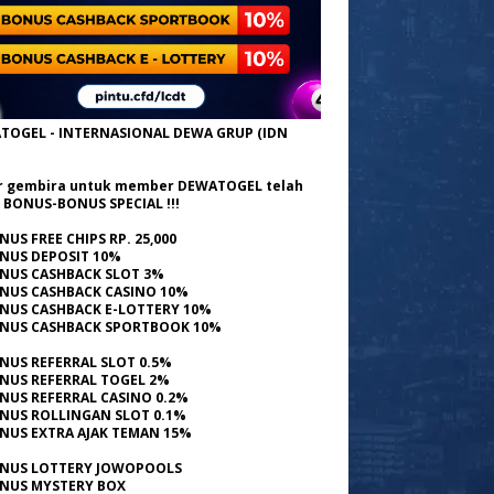
TOGEL - INTERNASIONAL DEWA GRUP (IDN
r gembira untuk member DEWATOGEL telah
r
BONUS-BONUS SPECIAL
!!!
US FREE CHIPS RP. 25,000
NUS DEPOSIT 10%
NUS CASHBACK SLOT 3%
NUS CASHBACK CASINO 10%
NUS CASHBACK E-LOTTERY 10%
NUS CASHBACK SPORTBOOK 10%
NUS REFERRAL SLOT 0.5%
NUS REFERRAL TOGEL 2%
NUS REFERRAL CASINO 0.2%
NUS ROLLINGAN SLOT 0.1%
NUS EXTRA AJAK TEMAN 15%
NUS LOTTERY JOWOPOOLS
NUS MYSTERY BOX