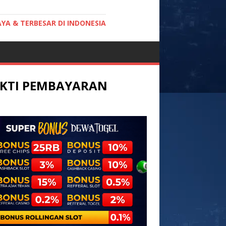
YA & TERBESAR DI INDONESIA
KTI PEMBAYARAN