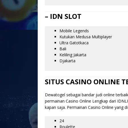
– IDN SLOT
Mobile Legends
Kutukan Medusa Multiplayer
Ultra Gatotkaca
Bali
Keliling Jakarta
Djakarta
SITUS CASINO ONLINE 
Dewatogel sebagai bandar judi online terbai
permainan Casino Online Lengkap dari IDNLI
kapan saja. Permainan Casino Online yang di 
24
Roulette