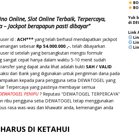
BO
BO
Yuk b
no Online, Slot Online Terbaik, Terpercaya,
di D
a – Jackpot berapapun pasti dibayar”
Link 
Lin
ser id :
ACH***
yang telah berhasil mendapatkan jackpot
Lin
enangan sebesar
Rp 54.000.000 ,-.
telah dibayarkan
Lin
ser id setelah yang bersangkutan mengisi formulir
ng sangat cepat hanya dalam waktu 5-10 menit sudah
transfer yang dapat anda lihat adalah bukti
SAH / VALID
nsaksi dari Bank yang digunakan untuk pengiriman dana pada
mi sampaikan kepada para pengguna setia DEWATOGEL yang
ndar Terpercaya yang pastinya membayar semua
DEWATOGEL PENIPU
? Reputasi “DEWATOGEL TERPERCAYA”
usan ribu pengguna setia DEWATOGEL tetap menggunakan
. Hapus rasa was-was dan khawatir anda, kemenangan anda
HARUS DI KETAHUI