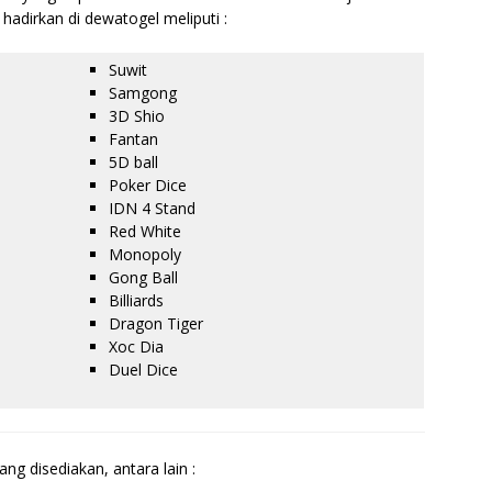
hadirkan di dewatogel meliputi :
Suwit
Samgong
3D Shio
Fantan
5D ball
Poker Dice
IDN 4 Stand
Red White
Monopoly
Gong Ball
Billiards
Dragon Tiger
Xoc Dia
Duel Dice
 disediakan, antara lain :