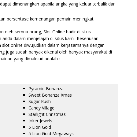
 dapat dimenangkan apabila angka yang keluar terbalik dari
nkan persentase kemenangan pemain meningkat.
 oleh semua orang, Slot Online hadir di situs
nda dalam menjelajah di situs kami. Keseriusan
lot online diwujudkan dalam kerjasamanya dengan
yang juga sudah banyak dikenal oleh banyak masyarakat di
mainan yang dimaksud adalah :
Pyramid Bonanza
Sweet Bonanza Xmas
Sugar Rush
Candy Village
Starlight Christmas
Joker Jewels
5 Lion Gold
5 Lion Gold Megaways