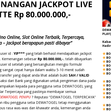
NANGAN JACKPOT LIVE
E Rp 80.000.000,-
DEWA
PLAY)
no Online, Slot Online Terbaik, Terpercaya,
Kaba
a – Jackpot berapapun pasti dibayar”
Hadi
ser id :
YIP***
yang telah berhasil mendapatkan jackpot
BON
BO
. Kemenangan sebesar
Rp 80.000.000,-.
telah dibayarkan
BO
ser id setelah yang bersangkutan mengisi formulir
BO
ng sangat cepat hanya dalam waktu 5-10 menit sudah
BO
BO
transfer yang dapat anda lihat adalah bukti
SAH / VALID
nsaksi dari Bank yang digunakan untuk pengiriman dana pada
BO
BO
mi sampaikan kepada para pengguna setia DEWATOGEL yang
BO
ndar Terpercaya yang pastinya membayar semua
BO
DEWATOGEL PENIPU
? Reputasi “DEWATOGEL TERPERCAYA”
BO
usan ribu pengguna setia DEWATOGEL tetap menggunakan
BO
. Hapus rasa was-was dan khawatir anda, kemenangan anda
BO