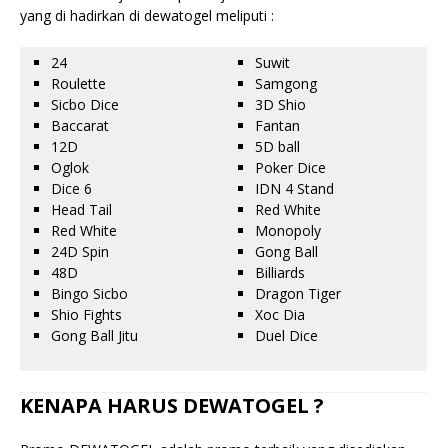
yang di hadirkan di dewatogel meliputi :
24
Suwit
Roulette
Samgong
Sicbo Dice
3D Shio
Baccarat
Fantan
12D
5D ball
Oglok
Poker Dice
Dice 6
IDN 4 Stand
Head Tail
Red White
Red White
Monopoly
24D Spin
Gong Ball
48D
Billiards
Bingo Sicbo
Dragon Tiger
Shio Fights
Xoc Dia
Gong Ball Jitu
Duel Dice
KENAPA HARUS DEWATOGEL ?