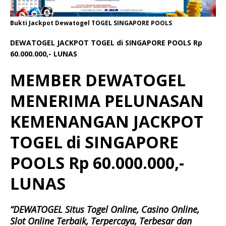
Bukti Jackpot Dewatogel TOGEL SINGAPORE POOLS
DEWATOGEL JACKPOT TOGEL di SINGAPORE POOLS Rp
60.000.000,- LUNAS
MEMBER DEWATOGEL
MENERIMA PELUNASAN
KEMENANGAN JACKPOT
TOGEL di SINGAPORE
POOLS Rp 60.000.000,-
LUNAS
“DEWATOGEL Situs Togel Online, Casino Online,
Slot Online Terbaik, Terpercaya, Terbesar dan