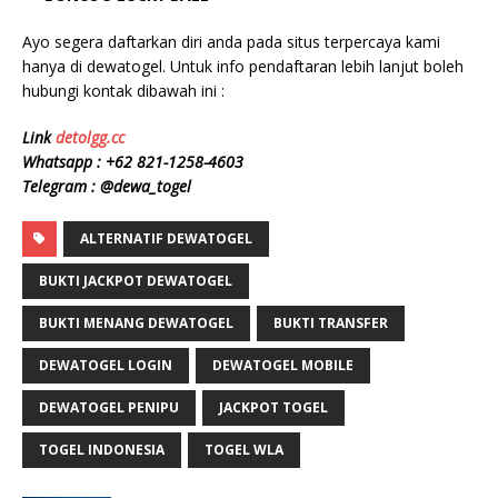
Ayo segera daftarkan diri anda pada situs terpercaya kami
hanya di dewatogel. Untuk info pendaftaran lebih lanjut boleh
hubungi kontak dibawah ini :
Link
detolgg.cc
Whatsapp :
+62 821-1258-4603
Telegram : @dewa_togel
ALTERNATIF DEWATOGEL
BUKTI JACKPOT DEWATOGEL
BUKTI MENANG DEWATOGEL
BUKTI TRANSFER
DEWATOGEL LOGIN
DEWATOGEL MOBILE
DEWATOGEL PENIPU
JACKPOT TOGEL
TOGEL INDONESIA
TOGEL WLA