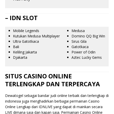
– IDN SLOT
Mobile Legends
Medusa
Kutukan Medusa Multiplayer
Domino QQ Big Win
Ultra Gatotkaca
Sirus Gila
Bali
Gatotkaca
Keliling Jakarta
Power of Odin
Djakarta
Aztec Lucky Gems
SITUS CASINO ONLINE
TERLENGKAP DAN TERPERCAYA
Dewatogel sebagai bandar judi online terbaik dan terlengkap di
indonesia juga menghadirkan berbagai permainan Casino
Online Lengkap dari IDNLIVE yang dapat di mainkan secara
LIVE dimana saja dan kapan saja. Permainan Casino Online