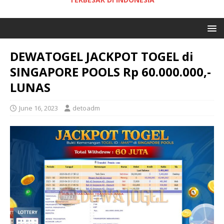
DEWATOGEL JACKPOT TOGEL di
SINGAPORE POOLS Rp 60.000.000,-
LUNAS
June 16, 2023
detoadm