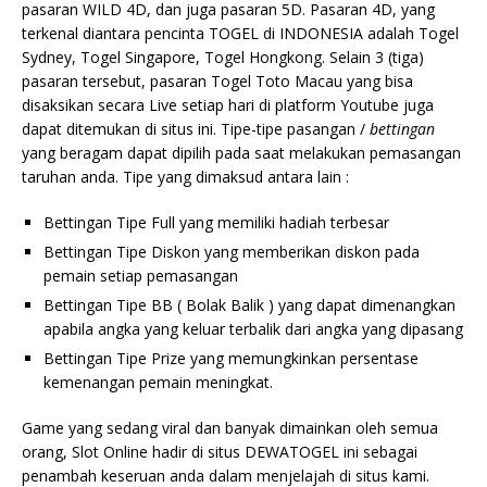
pasaran WILD 4D, dan juga pasaran 5D. Pasaran 4D, yang
terkenal diantara pencinta TOGEL di INDONESIA adalah Togel
Sydney, Togel Singapore, Togel Hongkong. Selain 3 (tiga)
pasaran tersebut, pasaran Togel Toto Macau yang bisa
disaksikan secara Live setiap hari di platform Youtube juga
dapat ditemukan di situs ini. Tipe-tipe pasangan /
bettingan
yang beragam dapat dipilih pada saat melakukan pemasangan
taruhan anda. Tipe yang dimaksud antara lain :
Bettingan Tipe Full yang memiliki hadiah terbesar
Bettingan Tipe Diskon yang memberikan diskon pada
pemain setiap pemasangan
Bettingan Tipe BB ( Bolak Balik ) yang dapat dimenangkan
apabila angka yang keluar terbalik dari angka yang dipasang
Bettingan Tipe Prize yang memungkinkan persentase
kemenangan pemain meningkat.
Game yang sedang viral dan banyak dimainkan oleh semua
orang, Slot Online hadir di situs DEWATOGEL ini sebagai
penambah keseruan anda dalam menjelajah di situs kami.