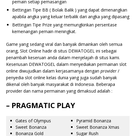
pemain setiap pemasangan
Bettingan Tipe BB ( Bolak Balik ) yang dapat dimenangkan
apabila angka yang keluar terbalik dari angka yang dipasang
Bettingan Tipe Prize yang memungkinkan persentase
kemenangan pemain meningkat.
Game yang sedang viral dan banyak dimainkan oleh semua
orang, Slot Online hadir di situs DEWATOGEL ini sebagai
penambah keseruan anda dalam menjelajah di situs kami.
Keseriusan DEWATOGEL dalam menyediakan permainan slot
online diwujudkan dalam kerjasamanya dengan
provider
/
penyedia slot online kelas dunia yang juga sudah banyak
dikenal oleh banyak masyarakat di Indonesia. Beberapa
provider dan nama permainan yang dimaksud adalah :
– PRAGMATIC PLAY
Gates of Olympus
Pyramid Bonanza
Sweet Bonanza
Sweet Bonanza Xmas
Bonanza Gold
Sugar Rush