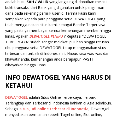
adalah bukti
SAH / VALID
yang langsung di dapatkan melalui
bukti transaksi dari Bank yang digunakan untuk pengiriman
dana pada rekening pemilik user id. Terima kasih kami
sampaikan kepada para pengguna setia DEWATOGEL yang
telah menggunakan situs kami, sebagai Bandar Terpercaya
yang pastinya membayar semua kemenangan member hingga
lunas. Apakah
DEWATOGEL PENIPU
? Reputasi “DEWATOGEL
TERPERCAYA” sudah sangat melekat. puluhan hingga ratusan
ribu pengguna setia DEWATOGEL tetap menggunakan situs
terbesar dan terbaik di Indonesia ini. Hapus rasa was-was dan
khawatir anda, kemenangan anda berapapun PASTI
dibayarkan hingga lunas.
INFO DEWATOGEL YANG HARUS DI
KETAHUI
DEWATOGEL
adalah Situs Online Terpercaya, Terbaik,
Terlengkap dan Terbesar di Indonesia bahkan di Asia sekalipun.
Sebagai
situs judi online terbesar di Indonesia
, Dewatogel
menyediakan permainan seperti Togel online, Slot online,