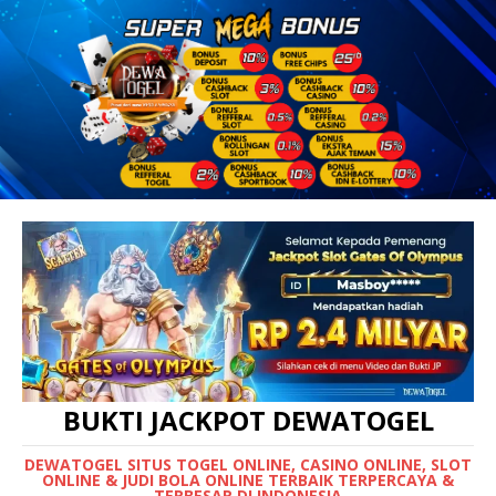
BUKTI JACKPOT DEWATOGEL
DEWATOGEL SITUS TOGEL ONLINE, CASINO ONLINE, SLOT
ONLINE & JUDI BOLA ONLINE TERBAIK TERPERCAYA &
TERBESAR DI INDONESIA