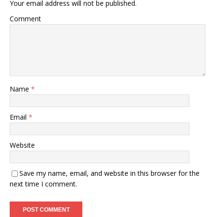
Your email address will not be published.
Comment
Name
*
Email
*
Website
Save my name, email, and website in this browser for the
next time I comment.