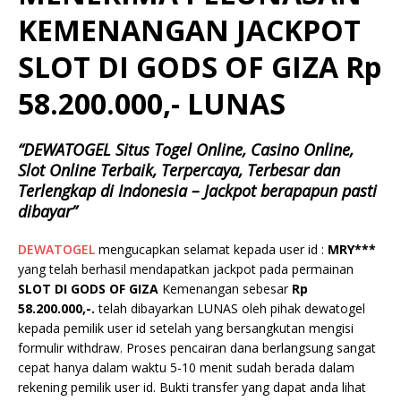
KEMENANGAN JACKPOT
SLOT DI GODS OF GIZA Rp
58.200.000,- LUNAS
“DEWATOGEL Situs Togel Online, Casino Online,
Slot Online Terbaik, Terpercaya, Terbesar dan
Terlengkap di Indonesia – Jackpot berapapun pasti
dibayar”
DEWATOGEL
mengucapkan selamat kepada user id :
MRY***
yang telah berhasil mendapatkan jackpot pada permainan
SLOT DI GODS OF GIZA
Kemenangan sebesar
Rp
58.200.000,-.
telah dibayarkan LUNAS oleh pihak dewatogel
kepada pemilik user id setelah yang bersangkutan mengisi
formulir withdraw. Proses pencairan dana berlangsung sangat
cepat hanya dalam waktu 5-10 menit sudah berada dalam
rekening pemilik user id. Bukti transfer yang dapat anda lihat